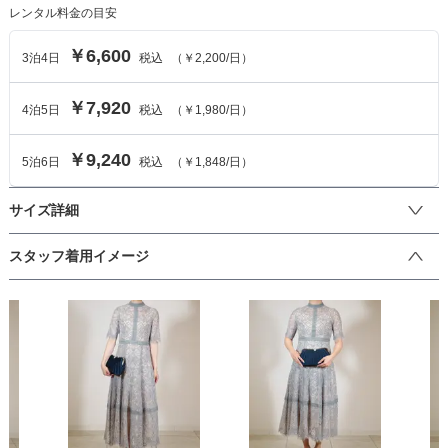
レンタル料金の目安
￥6,600
3
泊
4
日
税込
（
￥2,200
/日）
￥7,920
4
泊
5
日
税込
（
￥1,980
/日）
￥9,240
5
泊
6
日
税込
（
￥1,848
/日）
サイズ詳細
ワンピースのサイズ
スタッフ着用イメージ
サイズ (cm)
S
M
L
着丈
116
120
123
肩幅
37
40
42
そでの長さ
30
32
34