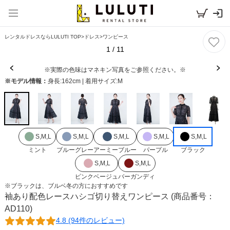
レンタルドレスならLULUTI TOP
>
ドレス
>
ワンピース
1
/
11
※実際の色味はマネキン写真をご参照ください。※
※モデル情報：
身長:162cm | 着用サイズ:M
S,M,L
S,M,L
S,M,L
S,M,L
S,M,L
ミント
ブルーグレー
アーミーブルー
パープル
ブラック
S,M,L
S,M,L
ピンクベージュ
バーガンディ
※
ブラック
は、
ブルベ冬
の方におすすめです
袖あり配色レースハシゴ切り替えワンピース
(商品番号：
AD110)
4.8 (94件のレビュー)