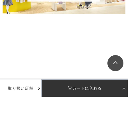
取り扱い店舗
カートに入れる
STEP 01
STEP 02
着用日を選択
返却日を選択
着用日
着用日
下のカレンダーから着用日を選択してください
下のカレンダーから返却日を選択してください
品番：
AD110