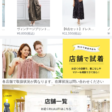
レイヤードレーススタンドカラー7分袖ワンピース
ヴィンテージプリントコクーンワンピース
【6点セット】ドレス＋小物5点
¥
6,600
(税込)
¥
11,550
(税込)
¥
6
各店舗で取扱状況が異なります。在庫状況は問い合わせください