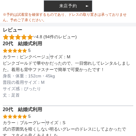
来店予約
ウエスト調整
ゴム調整
※予約は試着室を確保するものであり、ドレスの取り置きは承っておりませ
ん。予めご了承ください。
レビュー
4.8 (94件のレビュー)
備考
20代
結婚式
利用
5
カラー：
ピンクベージュ
サイズ：
M
レース部分：ナイロン70%綿30%　レース
ピンクゴールドで華やかだったので、一目惚れしてレンタルしまし
テープ部分：ポリエステル100%　サテン部
た。着用も背中ファスナーで簡単で可愛かったです！
素材
分：ポリエステル100%

身長・体重：
152
cm・
45kg
裏地：ポリエステル100%
普段の着用サイズ：
M
サイズ感：
ぴったり
丈：
足首
仕様
20代
結婚式
利用
5
カラー：
ブルーグレー
サイズ：
S
式の雰囲気を暗くしない明るいグレーのドレスにしてよかったで
生地透けないためインナーはお持ちのもの
インナー
す。スタイル良くみえました。
で大丈夫です