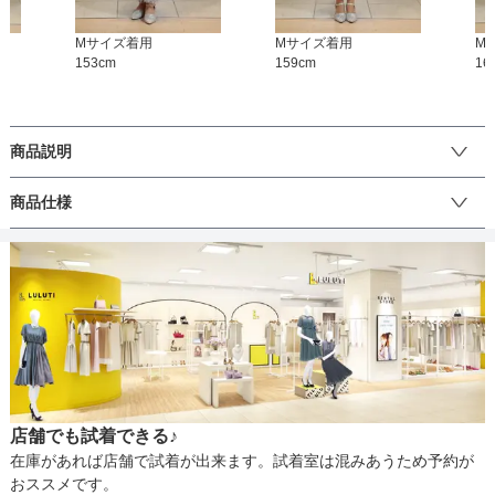
アームホール
M
サイズ着用
-
M
サイズ着用
-
-
M
153
cm
159
cm
16
バスト
84
86
88
ウエスト
74
78
82
商品説明
ヒップ
108
112
116
総レースが華やかなハシゴレースの切り替えワンピースです。首
商品仕様
元・ウエストの切り替えが清楚感と脚長効果を演出します。ウエス
すそまわり
-
-
-
トがゴムなのでストレスフリーで幅広い世代に着やすいデザインで
す。結婚式をはじめとするお祝い事での着用はもちろん、ちょっと
丈
ひざ上
ひざ下
ミモレ
ロング
パンツ
したお出かけや写真撮影などでもご利用頂けます♪シーンに合わせて
ご利用下さい。
生地の厚さ
薄い
厚め
店舗でも試着できる♪
裏地
あり
在庫があれば店舗で試着が出来ます。試着室は混みあうため予約が
おススメです。