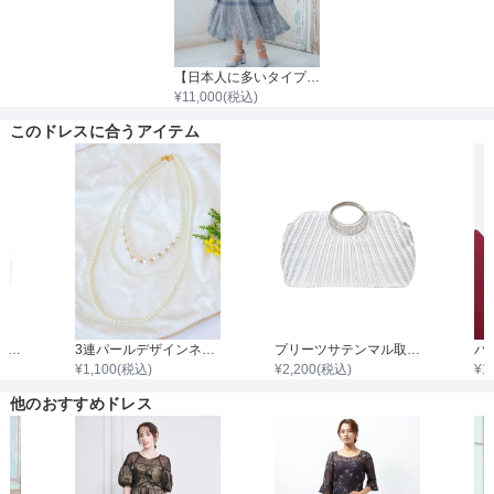
【日本人に多いタイプ】高級レストランにぴったり！洗練された夜の装い（ブルべ夏×骨格ストレート）
¥
11,000
(税込)
このドレスに合うアイテム
取手付きグリッタープリーツバッグ
3連パールデザインネックレス
プリーツサテンマル取手ダイヤビジュバック
¥
1,100
(税込)
¥
2,200
(税込)
¥
1
他のおすすめドレス