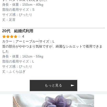
身長・体重：
150
cm・
40kg
普段の着用サイズ：
S
サイズ感：
ぴったり
透け感
腕
丈：
足首
20代
結婚式
利用
4
着丈目安
カラー：
アーミーブルー
サイズ：
L
首の部分がややつまり気味ですが、綺麗なシルエットで着用できま
した
身長・体重：
162
cm・
55kg
ファスナー
背後
普段の着用サイズ：
L
サイズ感：
ぴったり
丈：
ふくらはぎ
骨格タイプ
ストレート
もっと見る