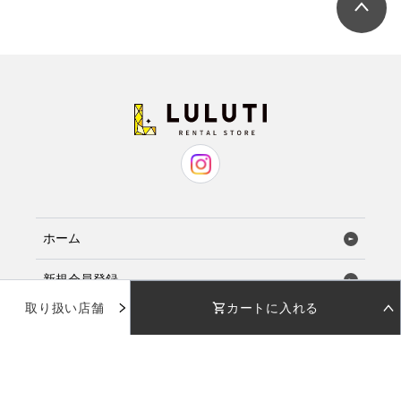
ホーム
新規会員登録
取り扱い店舗
カートに入れる
お気に入り
STEP 01
STEP 02
着用日を選択
返却日を選択
店舗で試着