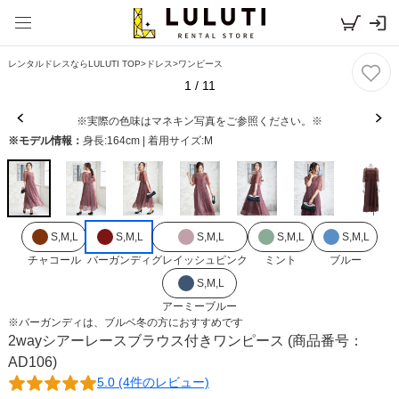
レンタルドレスならLULUTI TOP
>
ドレス
>
ワンピース
1
/
11
※実際の色味はマネキン写真をご参照ください。※
※モデル情報：
身長:164cm | 着用サイズ:M
S,M,L
S,M,L
S,M,L
S,M,L
S,M,L
チャコール
バーガンディ
グレイッシュピンク
ミント
ブルー
S,M,L
アーミーブルー
※
バーガンディ
は、
ブルベ冬
の方におすすめです
2wayシアーレースブラウス付きワンピース
(商品番号：
AD106)
5.0 (4件のレビュー)