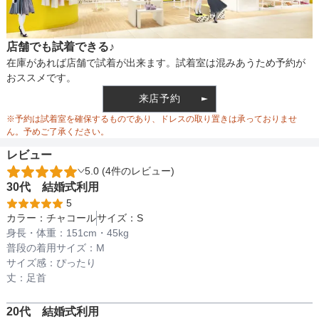
生地の厚さ
薄い
厚め
アームホール
-
-
-
店舗でも試着できる♪
バスト
72
75
78
裏地
あり
在庫があれば店舗で試着が出来ます。試着室は混みあうため予約が
おススメです。
ウエスト
76
76
80
来店予約
ウエスト調整
ゴム調整
※予約は試着室を確保するものであり、ドレスの取り置きは承っておりませ
ヒップ
116
117
118
ん。予めご了承ください。
レビュー
すそまわり
296
288
252
5.0 (4件のレビュー)
備考
ウエストサイズは最大値のサイズです。
30代
結婚式
利用
5
カラー：
チャコール
サイズ：
S
素材
身長・体重：
151
cm・
45kg
普段の着用サイズ：
M
サイズ感：
ぴったり
丈：
足首
仕様
20代
結婚式
利用