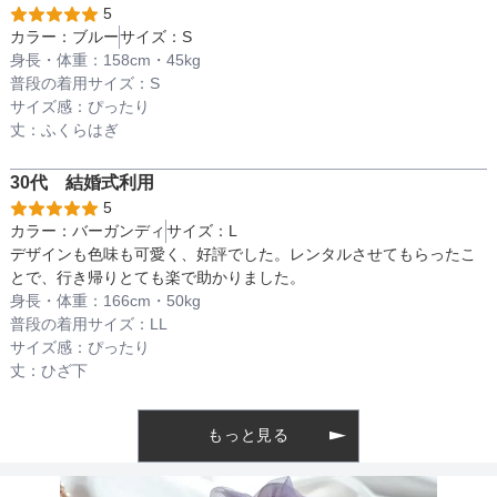
5
カラー：
ブルー
サイズ：
S
インナー
身長・体重：
158
cm・
45kg
普段の着用サイズ：
S
サイズ感：
ぴったり
透け感
丈：
ふくらはぎ
30代
結婚式
利用
5
着丈目安
カラー：
バーガンディ
サイズ：
L
デザインも色味も可愛く、好評でした。レンタルさせてもらったこ
トップスのサイズ
とで、行き帰りとても楽で助かりました。
身長・体重：
166
cm・
50kg
ファスナー
サイズ (cm)
S
M
L
普段の着用サイズ：
LL
サイズ感：
ぴったり
トップス着丈
35
39
39
丈：
ひざ下
骨格タイプ
ナチュラル
肩幅
33
33
33
もっと見る
そでの長さ
37
39
39