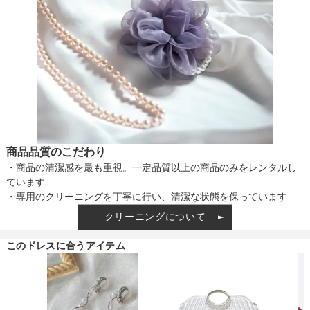
アームホール
38
38
38
バスト
86
90
90
商品品質のこだわり
・商品の清潔感を最も重視。一定品質以上の商品のみをレンタルし
ています
・専用のクリーニングを丁寧に行い、清潔な状態を保っています
クリーニングについて
このドレスに合うアイテム