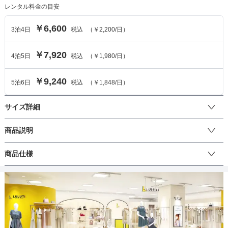
レンタル料金の目安
￥6,600
3
泊
4
日
税込
（
￥2,200
/日）
￥7,920
4
泊
5
日
税込
（
￥1,980
/日）
￥9,240
5
泊
6
日
税込
（
￥1,848
/日）
サイズ詳細
ワンピースのサイズ
商品説明
レースのブラウスとワンピーズのセットアップになっているので
商品仕様
サイズ (cm)
S
M
L
様々な着こなしができるアイテムです。レースブラウスはリボン
（結び目）が2つあり、後ろから見てもかわいいデザイン♪もちろん
着丈
122
124
126
別々にも着られるのでコーディネートの幅が広がります。結婚式や
丈
ひざ上
ひざ下
ミモレ
ロング
パンツ
二次会、披露宴のお呼ばれなどにぴったりなデザインです。成人
肩幅
-
-
-
式・謝恩会・同窓会などにもおすすめです♪
そでの長さ
-
-
-