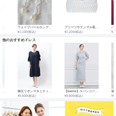
取手付きグリッタープリーツバッグ
ウェーブパールロングイヤリング
プリーツサテンマル取手ダイヤビジュバック
¥
1,100
(税込)
¥
2,200
(税込)
¥
1
他のおすすめドレス
ウエストパールシンプルジョーゼットワンピース
胸元リボンマタニティドレス
【kaene】スパンコールラメワンピース
¥
6,600
(税込)
¥
8,800
(税込)
¥
6