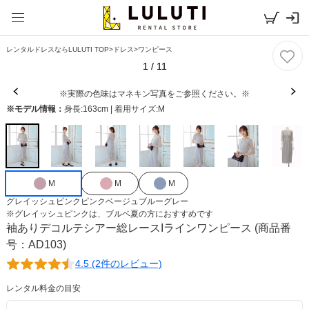
レンタルドレスならLULUTI TOP
>
ドレス
>
ワンピース
1
/
11
※実際の色味はマネキン写真をご参照ください。※
※モデル情報：
身長:163cm | 着用サイズ:M
M
M
M
グレイッシュピンク
ピンクベージュ
ブルーグレー
※
グレイッシュピンク
は、
ブルベ夏
の方におすすめです
袖ありデコルテシアー総レースIラインワンピース
(商品番
号：AD103)
4.5 (2件のレビュー)
レンタル料金の目安