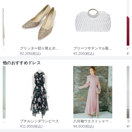
7分袖ノーカラージャケット
グリッター切り替えポインテッドハイヒール
プリーツサテンマル取手ダイヤビジュバック
¥
2,200
(税込)
¥
2,200
(税込)
¥
1
他のおすすめドレス
フラワーモチーフ総レースドレス
プチルシンダワンピース
八分袖ウエストシャーリングプリーツロングワンピース
¥
11,000
(税込)
¥
6,600
(税込)
¥
6