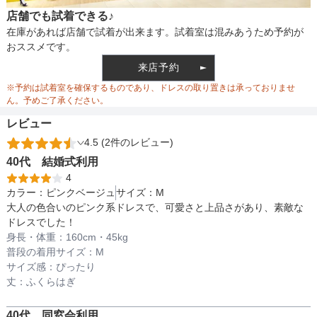
店舗でも試着できる♪
バスト
78
裏地
あり
在庫があれば店舗で試着が出来ます。試着室は混みあうため予約が
おススメです。
ウエスト
76
来店予約
ウエスト調整
ゴム調整
※予約は試着室を確保するものであり、ドレスの取り置きは承っておりませ
ヒップ
92
ん。予めご了承ください。
レビュー
すそまわり
96
4.5 (2件のレビュー)
備考
ウエストサイズは最大値のサイズです。
40代
結婚式
利用
4
カラー：
ピンクベージュ
サイズ：
M
素材
大人の色合いのピンク系ドレスで、可愛さと上品さがあり、素敵な
ドレスでした！
身長・体重：
160
cm・
45kg
普段の着用サイズ：
M
仕様
サイズ感：
ぴったり
丈：
ふくらはぎ
インナー
40代
同窓会
利用