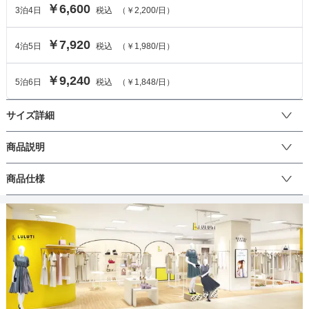
￥6,600
3
泊
4
日
税込
（
￥2,200
/日）
￥7,920
4
泊
5
日
税込
（
￥1,980
/日）
￥9,240
5
泊
6
日
税込
（
￥1,848
/日）
サイズ詳細
ワンピースのサイズ
商品説明
Ｉラインのシルエットがスタイリッシュな雰囲気のあるドレスで胸
商品仕様
サイズ (cm)
M
元のカシュクール風デザインが上品な印象に。袖付きなので、ボレ
ロやショールが不要なのも嬉しいポイント。デコルテは透けすぎな
着丈
121
いので安心感があります。結婚式や二次会、披露宴のお呼ばれなど
丈
ひざ上
ひざ下
ミモレ
ロング
パンツ
にぴったりなデザインです。成人式・謝恩会・同窓会などにもおす
肩幅
34
すめです♪
そでの長さ
39
生地の厚さ
薄い
厚め
アームホール
37