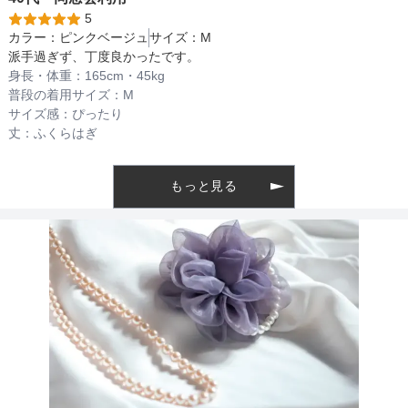
5
カラー：
ピンクベージュ
サイズ：
M
派手過ぎず、丁度良かったです。
透け感
身長・体重：
165
cm・
45kg
普段の着用サイズ：
M
サイズ感：
ぴったり
丈：
ふくらはぎ
着丈目安
もっと見る
ファスナー
骨格タイプ
ウェーブ