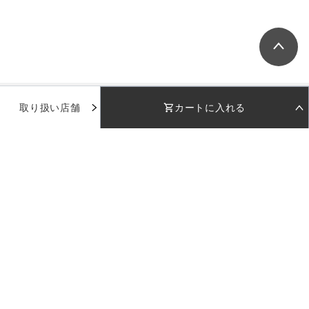
取り扱い店舗
カートに入れる
STEP 01
STEP 02
着用日を選択
返却日を選択
着用日
着用日
下のカレンダーから着用日を選択してください
下のカレンダーから返却日を選択してください
品番：
AD103
カラー：
グレイッシュピンク
日付を選択してください
日付を選択してください
ホーム
受取日
受取日
返却日
返却日
新規会員登録
サイズ：
M
--
--
--
--
返却日を変更
返却日を変更
M
お気に入り
店舗を指定
カラー：
グレイッシュピンク