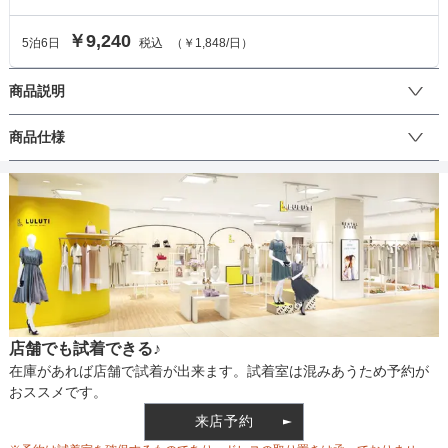
￥9,240
5
泊
6
日
税込
（
￥1,848
/日）
商品説明
.程よい透け感とシャーリングで上品な印象のワンピースタイプのド
商品仕様
レスです。ネックライン、袖口、ウエストにあしらったシャーリン
グは全体のアクセントになり、スカートは歩く度に揺れて変化も楽
しめます。メリハリとリラックスな着心地を両立させたドレス。結
丈
ひざ上
ひざ下
ミモレ
ロング
パンツ
婚式や二次会、披露宴のお呼ばれなどにぴったりなデザインです。
成人式・謝恩会・同窓会などにもおすすめです♪
生地の厚さ
薄い
厚め
店舗でも試着できる♪
裏地
なし
在庫があれば店舗で試着が出来ます。試着室は混みあうため予約が
おススメです。
来店予約