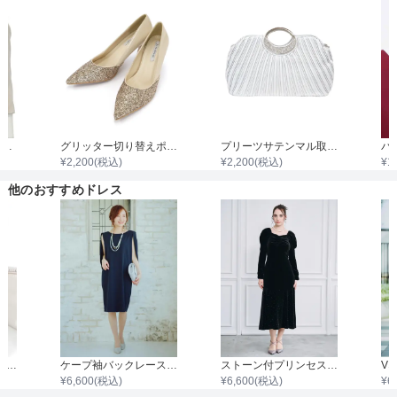
着丈目安
ファスナー
7分袖ノーカラージャケット
グリッター切り替えポインテッドハイヒール
プリーツサテンマル取手ダイヤビジュバック
¥
2,200
(税込)
¥
2,200
(税込)
¥
1
骨格タイプ
ウェーブ
他のおすすめドレス
袖ありハイネックアンティークワンピース
ケープ袖バックレース切替ワンピース
ストーン付プリンセスラインベロアワンピース
¥
6,600
(税込)
¥
6,600
(税込)
¥
6