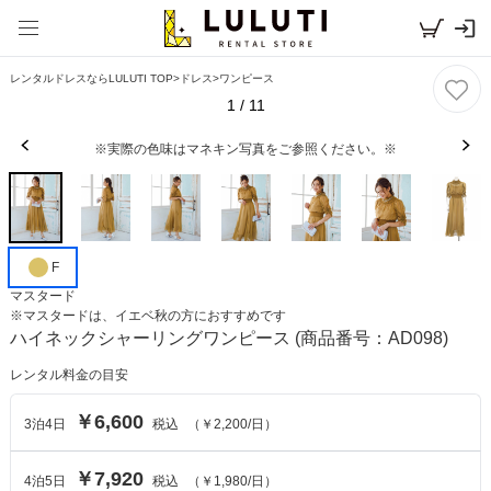
レンタルドレスならLULUTI TOP
>
ドレス
>
ワンピース
1
/
11
※実際の色味はマネキン写真をご参照ください。※
F
マスタード
※
マスタード
は、
イエベ秋
の方におすすめです
ハイネックシャーリングワンピース
(商品番号：AD098)
レンタル料金の目安
￥6,600
3
泊
4
日
税込
（
￥2,200
/日）
￥7,920
4
泊
5
日
税込
（
￥1,980
/日）