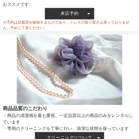
ロゴ入りのメタルボタンを採用することで、さりげない華やかさも
おススメです。
添えられています。

来店予約
また、程よいドロップショルダーや少し下げた衿など、適度にゆと
ウエスト調整
※予約は試着室を確保するものであり、ドレスの取り置きは承っておりませ
りを持たせたシルエットで簡単にサマに。

ん。予めご了承ください。
共地リボンでウエストマークをしてフェミニンモードに楽しむのも
素敵です。
備考
素材
仕様
商品品質のこだわり
・商品の清潔感を最も重視。一定品質以上の商品のみをレンタルし
インナー
ています
・専用のクリーニングを丁寧に行い、清潔な状態を保っています
クリーニングについて