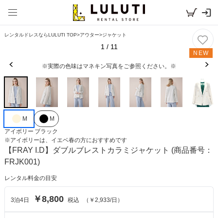
レンタルドレスならLULUTI TOP
>
アウター
>
ジャケット
1
/
11
NEW
※実際の色味はマネキン写真をご参照ください。※
M
M
アイボリー
ブラック
※
アイボリー
は、
イエベ春
の方におすすめです
【FRAY I.D】ダブルブレストカラミジャケット
(商品番号：
FRJK001)
レンタル料金の目安
￥8,800
3
泊
4
日
税込
（
￥2,933
/日）