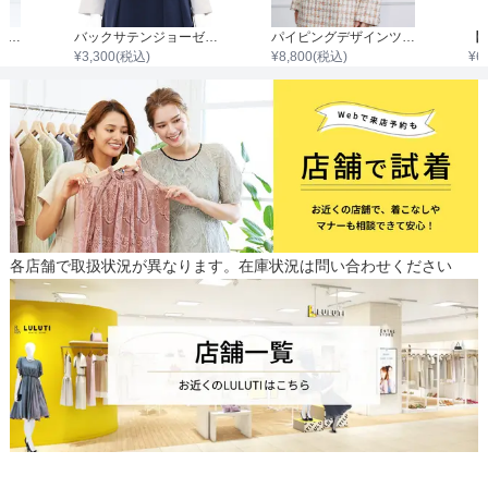
セレモニーダブルボタンジャケット
バックサテンジョーゼットジャケット
パイピングデザインツイードジャケット
¥
3,300
(税込)
¥
8,800
(税込)
¥
6
各店舗で取扱状況が異なります。在庫状況は問い合わせください