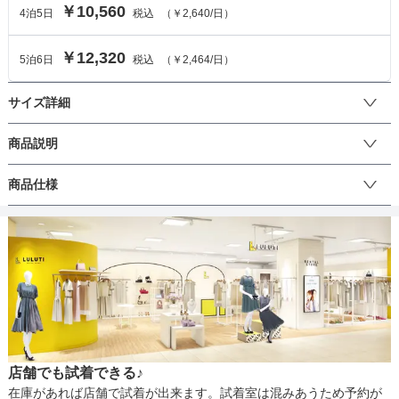
￥10,560
4
泊
5
日
税込
（
￥2,640
/日）
￥12,320
5
泊
6
日
税込
（
￥2,464
/日）
サイズ詳細
ジャケットのサイズ
商品説明
【軽やかで心地いいカラミ織りで仕立てたダブルジャケット】

商品仕様
サイズ (cm)
M
【Design/Styling】

着丈
66
繊細な抜け感を纏うカラミ素材のジャケット。

丈
程よいシャンブレー感と天然ライクで風合いのカラミ織りが、軽や
肩幅
-
かさと上品さを叶えます。

素材には、ドライタッチで心地よいポリエステル×ヴィスコース(レ
そでの長さ
59
ーヨン)素材が使用されています。

生地の厚さ
清涼感や通気性に優れているので、暑さが気になる時期も快適に羽
アームホール
-
織っていただけます。

フロントデザインは、クラシカルなダブルブレストでマニッシュ
店舗でも試着できる♪
に。

バスト
99
裏地
在庫があれば店舗で試着が出来ます。試着室は混みあうため予約が