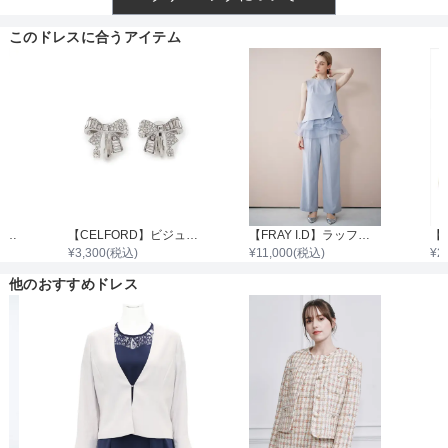
透け感
このドレスに合うアイテム
着丈目安
ファスナー
【CELFORD】フラワービジューPetitネックレス
【CELFORD】ビジューリボンイヤリング
【FRAY I.D】ラッフルフリルセットアップ
¥
3,300
(税込)
¥
11,000
(税込)
¥
2
骨格タイプ
他のおすすめドレス