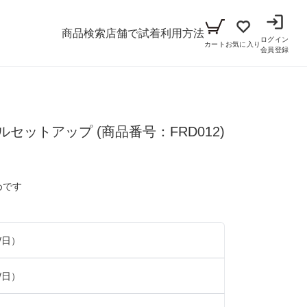
商品検索
店舗で試着
利用方法
ログイン
カート
お気に入り
会員登録
メンズ
フリルセットアップ
シーン
(商品番号：FRD012)
アイテム
パーティー
キッズ
めです
ブラックフォーマル
小物セット（パーティー用）
ベビー（70cm-90cm）
リクルート
小物セット（ブラックフォーマル用）
/日）
ガール（100cm-165cm）
ドレス
/日）
ボーイ（100cm-165cm）
スーツ
フォーマル