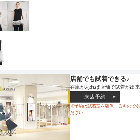
ウエスト調整
ゴム調
備考
店舗でも試着できる♪
在庫があれば店舗で試着が出来
表地：ポ
タン8％

来店予約
素材
インナー
※予約は試着室を確保するものであ
裏地：ポ
ださい。
パンツのサイズ