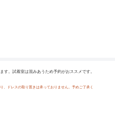
整
ます。試着室は混みあうため予約がおススメです。
リエステル64％、レーヨン28%、ポリウレ
:ポリエステル100％

り、ドレスの取り置きは承っておりません。予めご了承く
リエステル100％