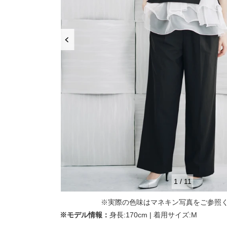
推し活
ルルティオリジナル
骨格＆
マザードレス
じめて
セット
専門家監修 骨格×カラーセット
骨格＆
セット商品
推しに会う日はこれ♡
品さを
【ご親
高級レストランにぴったり！洗練された
8点セット(ドレス＋小物7点)
アウター
夜の装い
羽織り
6点セット(ドレス＋小物5点)
初めての結婚式参列はこれで間違いな
い！
バッグ
4点セット（ドレス＋小物3点）
ボレロ
ご親族・マザードレス風
シューズ
ショール
サブバッグ
1
/
11
同窓会に着ていきたい憧れドレスはこれ
アクセサリー
ジャケット
クラッチバッグ
ヒール
※実際の色味はマネキン写真をご参照
♡
※モデル情報：
身長:170cm | 着用サイズ:M
ブラックフォーマル
カーディガン
ハンドバッグ
ストラップ付き
ネックレス