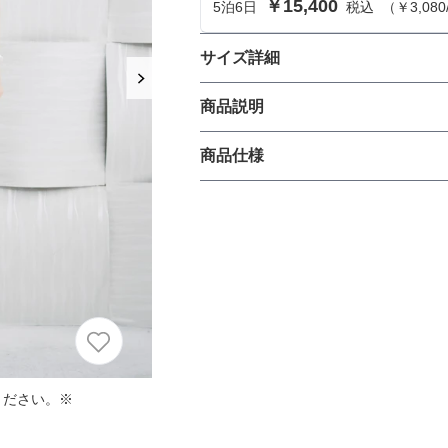
￥15,400
5
泊
6
日
税込
（
￥3,080
におすすめのドレス特集♥
パーソナルカラーのプロ監修！は
サイズ詳細
の結婚式参列にぴったりのドレス
トップスのサイズ
商品説明
パーソナルカラーのプロ監修！上
【ラッフルフリルが印象的なセット
商品仕様
叶える結婚式参列ドレスセット
サイズ (cm)
族編】
【Design/Styling】

トップス着丈
マットオーガンジーのフリルトッ
丈
ひざ上
ツの3点セットアップ。

布帛ブラウスの前後スリットから
肩幅
を加えます。

その他、オーガンジーブラウスを
生地の厚さ
薄い
そでの長さ
な着こなしや、布帛ブラウスとパ
ムの単品使いなど、着回し力は無限
シーン問わずスタイリングの幅をグ
ください。※
アームホール
裏地
あり
2WAYストレッチ加工や一部ゴム