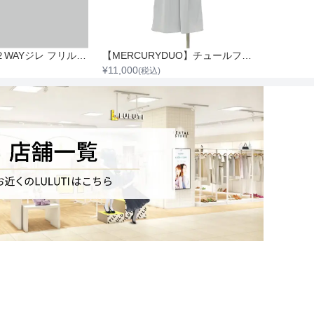
【FRAY I.D】２WAYジレ フリルセットアップ
【MERCURYDUO】チュールフリルドッキングオールインワン
¥
11,000
¥
8,800
(税込)
(税