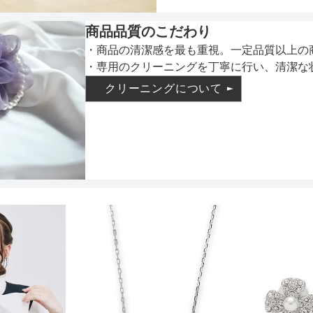
仕様
サイズ (cm)
商品品質のこだわり
・商品の清潔感を最も重視。一定品質以上の
ウエスト
・専用のクリーニングを丁寧に行い、清潔な
生地透
インナー
クリーニングについて
です
ヒップ
パンツ股下
透け感
着丈目安
ファスナー
かぶり