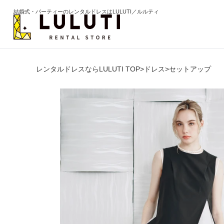
結婚式・パーティーのレンタルドレスはLULUTI／ルルティ
レンタルドレスならLULUTI TOP
>
ドレス
>
セットアップ
カテゴリから選ぶ
年代か
ドレス
20代
ワンピース
30代
パンツ
40代
セットアップ
50代
オールインワン
60代以
季節の
ブライズメイド