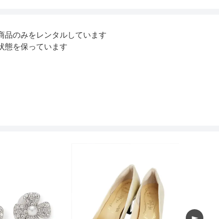
S
M
商品のみをレンタルしています
64
67
状態を保っています
けないためインナーはお持ちのもので大丈夫
-
-
68
71