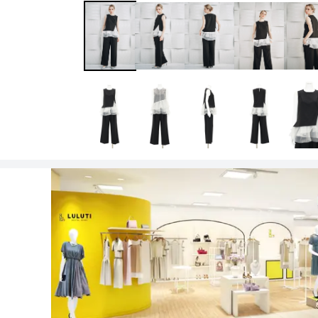
ワンランク上を叶える謝恩会ドレス
その他
フラット
ヘアーアクセサリー
ブラックフォーマル
セレモニースーツ
好印象セレモニーコーデ 初めての卒園
式もこれ一着で安心♡
イヤリング
小物セット
リクルートスーツ
ブランド
ベルト
その他
AIMER
おすすめ商品
ブレスレット
CELFORD
FRAY I.D
SNIDEL
kaene
Phase Eight
REWAKES