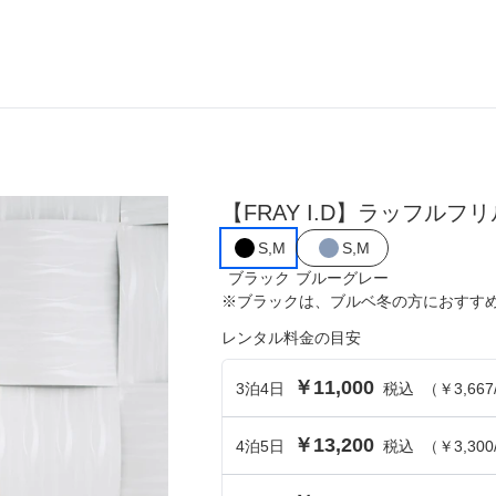
ら選ぶ
シーンから選ぶ
【FRAY I.D】ラッフル
結婚式・パーティ
S,M
S,M
成人式・同窓会
ブラック
ブルーグレー
※
ブラック
は、
ブルベ冬
の方におすす
入卒・セレモニー
レンタル料金の目安
食事・挨拶
￥11,000
3
泊
4
日
税込
（
￥3,667
上
推し活・イベント
￥13,200
4
泊
5
日
税込
（
￥3,300
コンテンツ