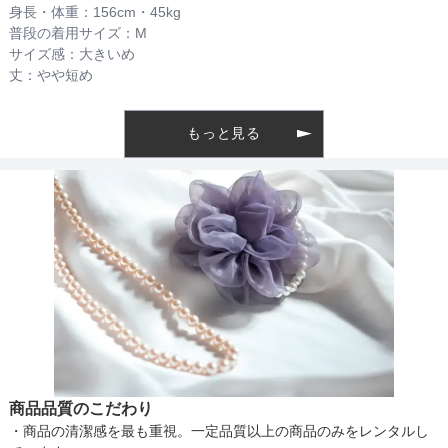
身長・体重：
156
cm・
45kg
普段の着用サイズ：
M
サイズ感：
大きいめ
着丈目安
丈：
やや短め
もっと見る
ファスナー
骨格タイプ
商品品質のこだわり
・商品の清潔感を最も重視。一定品質以上の商品のみをレンタルし