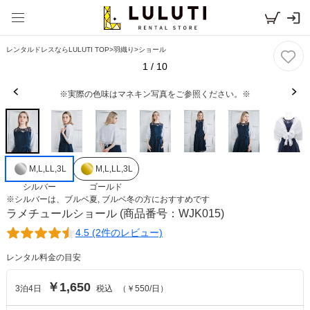
レンタルドレスならLULUTI TOP
>
羽織り
>
ショール
1
/
10
※実際の色味はマネキン写真をご参照ください。※
M,L,LL,3L
M,L,LL,3L
シルバー
ゴールド
※
シルバー
は、
ブルベ夏, ブルベ冬
の方におすすめです
ラメチュールショール
(商品番号：WJK015)
4.5 (2件のレビュー)
レンタル料金の目安
￥1,650
3
泊
4
日
税込
（
￥550
/日）