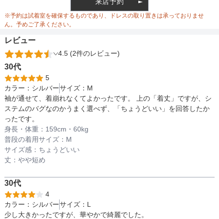
来店予約
ウエスト調整
※予約は試着室を確保するものであり、ドレスの取り置きは承っておりませ
ん。予めご了承ください。
レビュー
4.5 (2件のレビュー)
備考
30代
5
カラー：
シルバー
サイズ：
M
素材
袖が通せて、着崩れなくてよかったです。 上の「着丈」ですが、シ
ステムのバグなのかうまく選べず、「ちょうどいい」を回答したか
ったです。
身長・体重：
159
cm・
60kg
仕様
普段の着用サイズ：
M
サイズ感：
ちょうどいい
丈：
やや短め
インナー
30代
4
カラー：
シルバー
サイズ：
L
透け感
少し大きかったですが、華やかで綺麗でした。