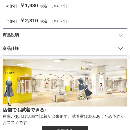
￥1,980
4
泊
5
日
税込
（
￥495
/日）
￥2,310
5
泊
6
日
税込
（
￥462
/日）
商品説明
繊細なラメのきらめきが華やかさを添える上品なチュールショー
商品仕様
ル。軽やかなラメチュール素材を使用し、羽織るだけでドレススタ
イルを格上げしてくれるアイテムです。

丈
前で結べるデザインで、ほどけにくく安定感のある着こなしが叶い
ます。さらに、袖型の裏地付き仕様で、腕を通して着用できるため
ズレ落ちる心配がなく、長時間のパーティーシーンでも快適。

ショールの優雅な透け感と、さりげないラメの輝きが動くたびに印
生地の厚さ
象的に映ります。

結婚式やパーティーなどのオケージョンシーンにはもちろん、ドレ
店舗でも試着できる♪
スの雰囲気を引き立てたいフォーマルシーンにもぴったり。上品さ
裏地
在庫があれば店舗で試着が出来ます。試着室は混みあうため予約が
と実用性を兼ね備えた万能ショールです。
おススメです。