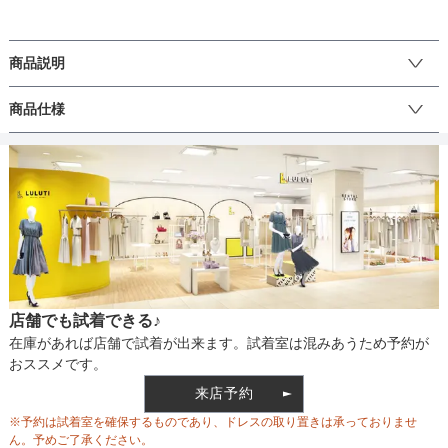
バスト
88
92
ウエスト
73
76
商品説明
ヒップ
-
-
品の良い華やかさを演出する総レースパーティードレス。

商品仕様
ラメ感のある糸で織られたレースをを使用しているので、動くたび
すそまわり
-
-
にほのかに煌めきます。

丈
ひざ上
ひざ下
ミモレ
ロング
パンツ
ウエスト部分には取り外し可能なサテンリボンが付いており、絶妙
な配色のサテンリボンが印象を引き締めます。

リボンは前で結ぶ以外にも後ろで結んだり、リボンを取外してAライ
ンドレスとして着用したり、様々な着こなしを楽しめます。

生地の厚さ
薄い
厚め
袖部分には裏地を付けずに軽やかな印象に仕上げました。

ギャザーを寄せた袖は二の腕のラインを拾わずに着られるデザイン
店舗でも試着できる♪
です。

裏地
あり
在庫があれば店舗で試着が出来ます。試着室は混みあうため予約が
おススメです。
無地のシンプルなデザインのシューズやバッグを合わせることでド
来店予約
レスを引き立たせるコーディネートになります。

ウエスト調整
ベルト調整
※予約は試着室を確保するものであり、ドレスの取り置きは承っておりませ
ラメ素材や箔加工素材と好相性です。

ん。予めご了承ください。