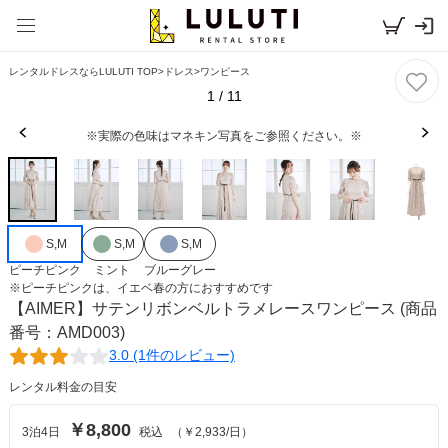
レンタルドレスならLULUTI TOP
>
ドレス
>
ワンピース
1
/
11
※実際の色味はマネキン写真をご参照ください。※
S,M
S,M
S,M
ピーチピンク
ミント
ブルーグレー
※
ピーチピンク
は、
イエベ春
の方におすすめです
【AIMER】サテンリボンベルトラメレースワンピース
(商品
番号：AMD003)
3.0 (1件のレビュー)
レンタル料金の目安
￥8,800
3
泊
4
日
税込
（
￥2,933
/日）