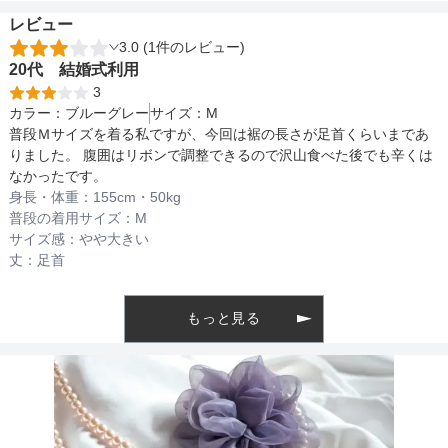
結婚式や二次会などのパーティーシーンにはもちろん、女子会など
レビュー
おしゃれを楽しみたい日にもおすすめの1枚です。
3.0 (1件のレビュー)
備考
20代
結婚式
利用
3
カラー：
ブルーグレー
サイズ：
M
表地：ナイロン73％　コットン19％　ポリ
普段Ｍサイズを着る私ですが、今回は裾の長さが足首くらいまであ
素材
エステル8％　裏地：ポリエステル100%
りました。 腹囲はリボンで調整できるので沢山食べた後でも辛くは
なかったです。
身長・体重：
155
cm・
50kg
普段の着用サイズ：
M
仕様
サイズ感：
やや大きい
丈：
足首
生地透けないためインナーはお持ちのもの
もっと見る
インナー
で大丈夫です
透け感
腕