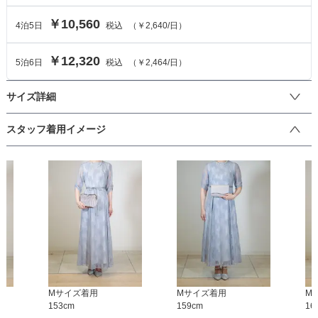
￥10,560
4
泊
5
日
税込
（
￥2,640
/日）
￥12,320
5
泊
6
日
税込
（
￥2,464
/日）
サイズ詳細
ワンピースのサイズ
スタッフ着用イメージ
サイズ (cm)
S
M
着丈
122
127
肩幅
34
35
そでの長さ
29
30
アームホール
M
サイズ着用
62
M
サイズ着用
64
M
153
cm
159
cm
16