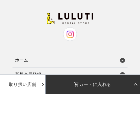
ホーム
新規会員登録
取り扱い店舗
カートに入れる
お気に入り
STEP 01
STEP 02
着用日を選択
返却日を選択
店舗で試着
店舗一覧
着用日
着用日
下のカレンダーから着用日を選択してください
下のカレンダーから返却日を選択してください
品番：
AMD003
使い方ガイド
カラー：
ピーチピンク
日付を選択してください
日付を選択してください