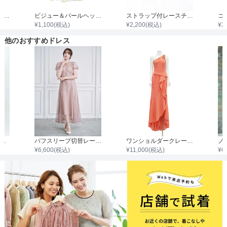
ビジュー＆パールイヤリング
ビジュー＆パールヘッドドレス
ストラップ付レースチャンキーヒール
¥
1,100
(税込)
¥
2,200
(税込)
¥
2
他のおすすめドレス
2wayエプロンレースワンピース
パフスリーブ切替レースワンピース
ワンショルダークレープガウンワンピース
¥
6,600
(税込)
¥
11,000
(税込)
¥
6