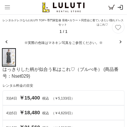
レンタルドレスならLULUTI TOP
>
専門家監修 骨格×カラー
>
同窓会に着ていきたい憧れドレス
セット
はこれ♡
1
/
1
※実際の色味はマネキン写真をご参照ください。※
はっきりした柄が似合う私はこれ♡（ブルべ冬）
(商品番
号：Nset029)
レンタル料金の目安
￥15,400
3
泊
4
日
税込
（
￥5,133
/日）
￥18,480
4
泊
5
日
税込
（
￥4,620
/日）