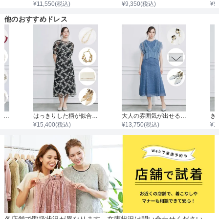
¥
11,550
(税込)
¥
9,350
(税込)
¥
9
他のおすすめドレス
透明感を感じる私はこれ♡（ブルべ夏）
はっきりした柄が似合う私はこれ♡（ブルべ冬）
大人の雰囲気が出せるようになった私♡（ナチュラル）
き
¥
15,400
(税込)
¥
13,750
(税込)
¥
1
各店舗で取扱状況が異なります。在庫状況は問い合わせください