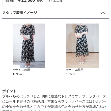
￥21,560
5
泊
6
日
税込
（
￥4,312
/日）
スタッフ着用イメージ
M
サイズ着用
M
サイズ着用
153
cm
162
cm
ポイント
ブルべ冬のはっきりした印象に最適なドレスです。ブラックベース
にゴールド寄りの花柄刺繍。本来ならブラックベースにはシルバー
の小物を合わせるところですが刺繍の色と合わせた方が洗練された