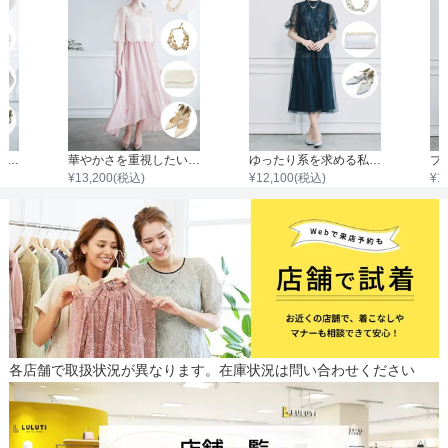
着やせしたい私はこれ♡（ストレート）
華やかさを重視したい私はこれ♡（イエベ春）
ゆったり系を求める私はこれ♡（ナチュラル）
¥
13,200
(税込)
¥
12,100
(税込)
¥
1
各店舗で取扱状況が異なります。在庫状況は問い合わせください