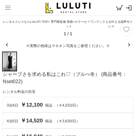
レンタルドレスならLULUTI TOP
>
専門家監修 骨格×カラーセ
>
ワンランク上を叶える謝恩会ド
ット
レス
1
/
1
※実際の色味はマネキン写真をご参照ください。※
シャープさを求める私はこれ♡（ブルべ冬）
(商品番号：
Nset022)
レンタル料金の目安
￥12,100
3
泊
4
日
税込
（
￥4,033
/日）
￥14,520
4
泊
5
日
税込
（
￥3,630
/日）