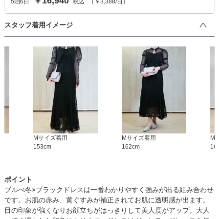
￥16,940
5
泊
6
日
税込
（
￥3,388
/日）
スタッフ着用イメージ
M
サイズ着用
M
サイズ着用
M
153
cm
162
cm
16
ポイント
ブルべ冬×ブラックドレスは一番わかりやすく強みが出る組み合わせ
です。お肌の赤み、黄ぐすみが補正されてお肌に透明感が出ます。
目の印象が強くなりお顔立ちがはっきりして美人度がアップ。大人