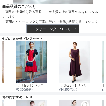
商品品質のこだわり
・商品の清潔感を最も重視。一定品質以上の商品のみをレンタルし
ています
・専用のクリーニングを丁寧に行い、清潔な状態を保っています
クリーニングについて
他のおまかせドレスセット
【4点セット】ドレス＆羽織・バック・イヤリング
【4点セット】ドレス＆羽織・バック・ネックレス
【8点セット】ドレス＋小物7点
¥
9,350
(税込)
¥
14,850
(税込)
¥
1
他のおすすめドレス