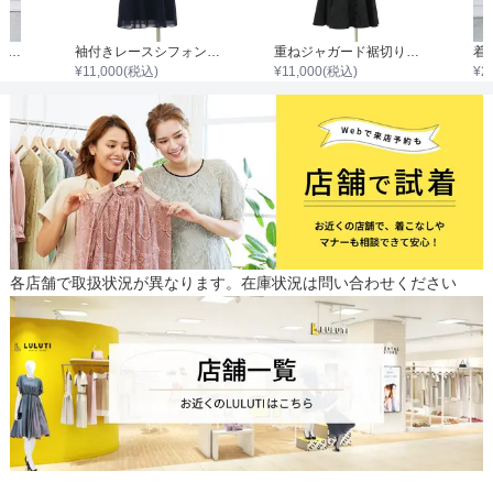
着物リメイクレースケープドッキングドレス
袖付きレースシフォンワンピース
重ねジャガード裾切り替えワンピース
¥
11,000
(税込)
¥
11,000
(税込)
¥
2
各店舗で取扱状況が異なります。在庫状況は問い合わせください