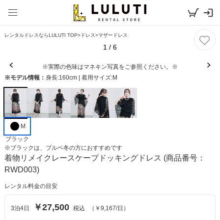
レンタルドレスならLULUTI TOP
>
ドレス
>
マザードレス
1
/
6
※実際の色味はマネキン写真をご参照ください。※
※モデル情報：
身長:160cm | 着用サイズ:M
M
ブラック
※
ブラック
は、
ブルベ冬
の方におすすめです
着物リメイクレースケープドッキングドレス
(商品番号：
RWD003)
レンタル料金の目安
￥27,500
3
泊
4
日
税込
（
￥9,167
/日）