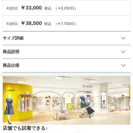
￥33,000
4
泊
5
日
税込
（
￥8,250
/日）
￥38,500
5
泊
6
日
税込
（
￥7,700
/日）
サイズ詳細
ワンピースのサイズ
商品説明
レースのケープが肩から二の腕をやさしく覆い、黒地に咲く梅と舞
商品仕様
サイズ (cm)
M
う鶴の意匠を品よく引き立てるロング丈のストレートドレスです。

着丈
120
長めのレースケープは二の腕のラインが気になる方にも安心。透け
丈
ひざ上
ひざ下
ミモレ
ロング
パンツ
感が軽さを生み重たくならず、首元のケープラインが顔周りをすっ
肩幅
72
きりと見せます。

身頃はまっすぐ落ちるストレートで、後ろスリットが足さばきを助
そでの長さ
-
け、立ち姿も歩き姿も美しく。

生地の厚さ
薄い
厚め
アームホール
42
黒留袖に描かれた梅は「まごころ」と「忍耐強さ」を、鶴は「長
寿」と「夫婦円満」を象徴する吉祥柄で、黒地の艶に彩り豊かな柄
店舗でも試着できる♪