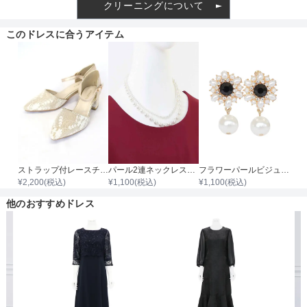
クリーニングについて
このドレスに合うアイテム
透け感
着丈目安
ファスナー
背後
ストラップ付レースチャンキーヒール
パール2連ネックレス43cm/パール0.3cm～0.8cm
フラワーパールビジュードロップイヤリング
¥
2,200
(税込)
¥
1,100
(税込)
¥
1,100
(税込)
骨格タイプ
ストレート
他のおすすめドレス