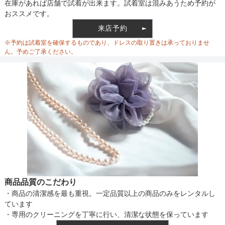
は、写真映えも抜群です。

バスト
92
裏地
あり
在庫があれば店舗で試着が出来ます。試着室は混みあうため予約が
一着で華やかさが成立するため、アクセサリーは首元や手元にポイ
おススメです。
ントを置くミニマルな加え方がおすすめ。

ウエスト
84
来店予約
ウエスト調整
なし
※予約は試着室を確保するものであり、ドレスの取り置きは承っておりませ
マザードレスを中心に、結婚式の親族参列、記念式典、ホテルでの
ヒップ
105
ん。予めご了承ください。
会食など上品さや華やかさを求める場面にも活用可能です。ケープ
のドレープが動くたびに美しく揺れるドレスです。

すそまわり
113
リメイクドレスについて詳しくはこちら：https://luluti.jp/column/?
備考
p=3997
素材
仕様
商品品質のこだわり
・商品の清潔感を最も重視。一定品質以上の商品のみをレンタルし
生地透けないためインナーはお持ちのもの
ています
インナー
で大丈夫です
・専用のクリーニングを丁寧に行い、清潔な状態を保っています