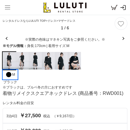
レンタルドレスならLULUTI TOP
>
ドレス
>
マザードレス
1
/
6
※実際の色味はマネキン写真をご参照ください。※
※モデル情報：
身長:170cm | 着用サイズ:M
M
ブラック
※
ブラック
は、
ブルベ冬
の方におすすめです
着物リメイクスクエアネックドレス
(商品番号：RWD001)
レンタル料金の目安
￥27,500
3
泊
4
日
税込
（
￥9,167
/日）