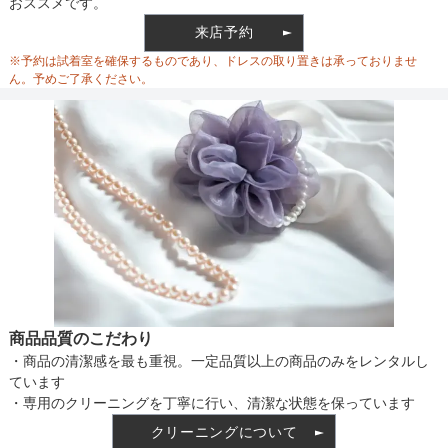
おススメです。
ウエスト
80
来店予約
マザードレスを中心に、結婚式の親族参列、卒入学、レストランデ
ウエスト調整
なし
※予約は試着室を確保するものであり、ドレスの取り置きは承っておりませ
ィナーまで幅広く活躍し、首元のアレンジで華やかにも端正にも仕
ヒップ
114
ん。予めご了承ください。
上がる一着です。

すそまわり
146
リメイクドレスについて詳しくはこちら：https://luluti.jp/column/?
備考
p=3997
素材
仕様
商品品質のこだわり
・商品の清潔感を最も重視。一定品質以上の商品のみをレンタルし
生地透けないためインナーはお持ちのもの
ています
インナー
で大丈夫です
・専用のクリーニングを丁寧に行い、清潔な状態を保っています
クリーニングについて