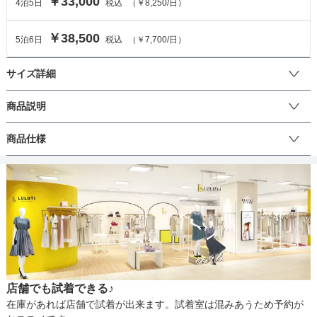
￥33,000
4
泊
5
日
税込
（
￥8,250
/日）
￥38,500
5
泊
6
日
税込
（
￥7,700
/日）
サイズ詳細
ワンピースのサイズ
商品説明
首元を美しく見せるスクエアネックとやわらかな裾のラインが、優
商品仕様
サイズ (cm)
M
美な花柄を上品に際立たせるロングドレスです。

着丈
118
スクエアネックで肌見せを上品にコントロールし、ネックレスなど
丈
ひざ上
ひざ下
ミモレ
ロング
パンツ
のアクセサリーとも好相性です。ウエストはゆとりのあるフレアが
肩幅
77
体型をやさしくカバー。付属のサッシュや、お持ちのベルトでメリ
ハリのある表情に切り替えても◎。

そでの長さ
41.5
生地の厚さ
薄い
厚め
黒地に穏やかに映える花柄は歩くたびに揺れ、写真にも上品なニュ
アームホール
42
アンスを。

付属のサッシュは、ウエストマークのほかにも、写真のように首元
店舗でも試着できる♪
に巻いてスタイリッシュな表情を楽しむことも可能です。後ろファ
バスト
86
裏地
あり
在庫があれば店舗で試着が出来ます。試着室は混みあうため予約が
スナーと滑りの良い裏地で着心地も快適です。
