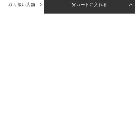
取り扱い店舗
カートに入れる
お気に入り
STEP 01
STEP 02
着用日を選択
返却日を選択
店舗で試着
店舗一覧
着用日
着用日
下のカレンダーから着用日を選択してください
下のカレンダーから返却日を選択してください
品番：
RWD001
使い方ガイド
カラー：
ブラック
日付を選択してください
日付を選択してください
お問い合わせ
受取日
受取日
返却日
返却日
サイズ：
M
--
--
--
--
返却日を変更
返却日を変更
ログイン
M
店舗を指定
カラー：
ブラック
セット内容
※日付設定後、在庫状況が表示されます
ご利用料金
LULUTIについて
企業情報
採用情報
プライバシーポリシー
特定商取引法に基づく表記
サイズ：
現在のドレスの空き状況
M
カートに入れる
※受取日は着用日の2日前に設定されます
M
日付を選択してください
ご利用料金
Copyright 2023 LULUTI All Rights Reserved.