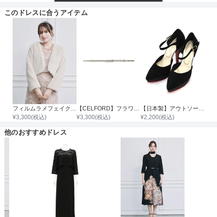
このドレスに合うアイテム
透け感
着丈目安
ファスナー
背後
フィルムラメフェイクファージャケット
【CELFORD】フラワービジュースライドベルト
【日本製】アウトソールラメハイヒールパンプス
¥
3,300
(税込)
¥
3,300
(税込)
¥
2,200
(税込)
骨格タイプ
ストレート
他のおすすめドレス