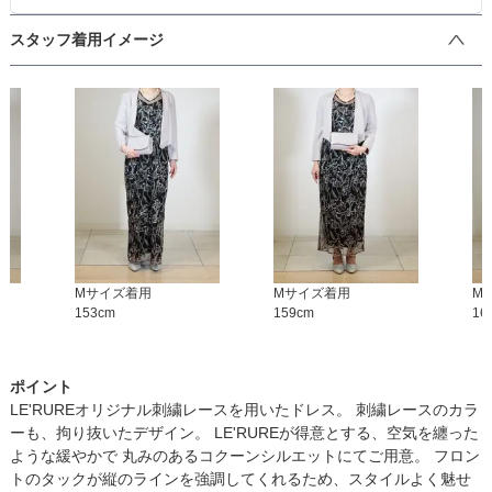
スタッフ着用イメージ
M
サイズ着用
M
サイズ着用
M
153
cm
159
cm
16
ポイント
LE'RUREオリジナル刺繍レースを用いたドレス。 刺繍レースのカラ
ーも、拘り抜いたデザイン。 LE'RUREが得意とする、空気を纏った
ような緩やかで 丸みのあるコクーンシルエットにてご用意。 フロン
トのタックが縦のラインを強調してくれるため、スタイルよく魅せ