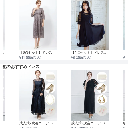
【8点セット】ドレス＋小物7点
【6点セット】ドレス＋小物5点
【4点セット】ドレス＆バッグ・ネックレス・イヤリング
¥
11,550
(税込)
¥
9,350
(税込)
¥
1
他のおすすめドレス
成人式2次会コーデ / OTONA☆ブラックコーデ
成人式2次会コーデ / 憧れのわたしになる日♡
成人式2次会コーデ / OTONA☆ブラックコーデ