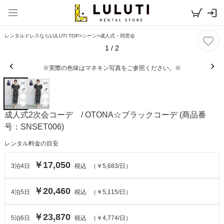
レンタルドレスならLULUTI TOP
>
シーン
>
成人式・同窓会
1
/
2
※実際の色味はマネキン写真をご参照ください。※
成人式2次会コーデ / OTONA☆ブラックコーデ
(商品番
号：SNSET006)
レンタル料金の目安
￥17,050
3
泊
4
日
税込
（
￥5,683
/日）
￥20,460
4
泊
5
日
税込
（
￥5,115
/日）
￥23,870
5
泊
6
日
税込
（
￥4,774
/日）