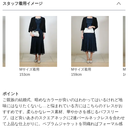
スタッフ着用イメージ
M
サイズ着用
M
サイズ着用
M
153
cm
159
cm
16
ポイント
ご親族の結婚式、暗めなカラーが良いのはわかってはいるけれど地
味にはなりたくないし…と悩まれている方にはこちらのドレスがお
すすめです。柔らかなレース素材、華やかさを感じるパフスリー
ブ。ほど良いあきのスクエアネックに2連パールネックレスを合わせ
て上品な仕上がりに。ペプラムジャケットを羽織ればフォーマル感