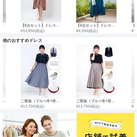
【4点セット】ドレス＆羽織・バッグ・ネックレス
【8点セット】ドレス＋小物7点
【4点セット】ドレス＆羽織・バック・ネックレス
¥
14,850
(税込)
¥
9,350
(税込)
¥
1
他のおすすめドレス
ご親族（新郎新婦の母）マザードレス風（ブルべ冬×骨格ストレート）
ご親族（ブルべ冬×骨格ナチュラル）
ご親族（ブルべ冬×骨格ナチュラル）
¥
13,750
(税込)
¥
13,750
(税込)
¥
1