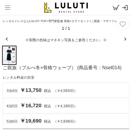
レンタルドレスならLULUTI TOP
>
専門家監修 骨格×カラーセット
>
ご親族・マザードレス風
1
/
1
※実際の色味はマネキン写真をご参照ください。※
ご親族（ブルべ冬×骨格ウェーブ）
(商品番号：Nset014)
レンタル料金の目安
￥13,750
3
泊
4
日
税込
（
￥4,583
/日）
￥16,720
4
泊
5
日
税込
（
￥4,180
/日）
￥19,690
5
泊
6
日
税込
（
￥3,938
/日）