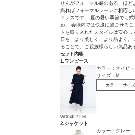
せんがフォーマル感のある、ほど
織ればフォーマルシーンに相応し
ドレスです。 夏の暑い季節でも
め、 会場内では快適に過ごせるこ
トを取り入れたスタイルは安心し
日を、より美しく、より品よく。
ることで、ご親族様らしい気品あ
セット内容
1
.
ワンピース
カラー：
ネイビー
サイズ：
M
カラー・サイ
WD040-72-M
2
.
ジャケット
カラー：
グレー