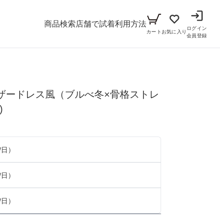
商品検索
店舗で試着
利用方法
ログイン
カート
お気に入り
会員登録
メンズ
ザードレス風（ブルべ冬×骨格ストレ
シーン
)
アイテム
パーティー
キッズ
ブラックフォーマル
小物セット（パーティー用）
/日）
ベビー（70cm-90cm）
リクルート
小物セット（ブラックフォーマル用）
/日）
ガール（100cm-165cm）
ドレス
/日）
ボーイ（100cm-165cm）
スーツ
フォーマル