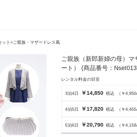
セット
>
ご親族・マザードレス風
ら選ぶ
シーンから選ぶ
ご親族（新郎新婦の母）マ
結婚式・パーティ
ート）
(商品番号：Nset013
成人式・同窓会
レンタル料金の目安
入卒・セレモニー
￥14,850
3
泊
4
日
税込
（
￥4,950
食事・挨拶
￥17,820
4
泊
5
日
税込
（
￥4,455
上
推し活・イベント
￥20,790
コンテンツ
5
泊
6
日
税込
（
￥4,158