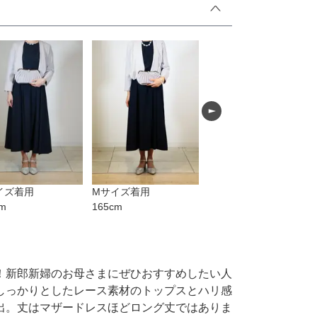
シューズ
カジュアル
ドレス
スーツ
その他衣装
ローファー
キッズパンプス
イズ着用
M
サイズ着用
m
165
cm
！新郎新婦のお母さまにぜひおすすめしたい人
しっかりとしたレース素材のトップスとハリ感
出。丈はマザードレスほどロング丈ではありま