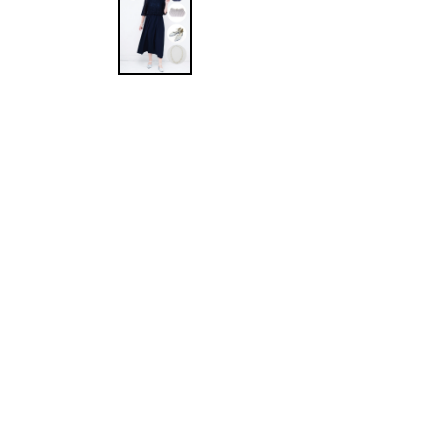
ワンランク上を叶える謝恩会ドレス
その他
フラット
ヘアーアクセサリー
ブラックフォーマル
セレモニースーツ
好印象セレモニーコーデ 初めての卒園
式もこれ一着で安心♡
イヤリング
小物セット
リクルートスーツ
ブランド
ベルト
その他
AIMER
おすすめ商品
ブレスレット
CELFORD
FRAY I.D
SNIDEL
kaene
Phase Eight
REWAKES