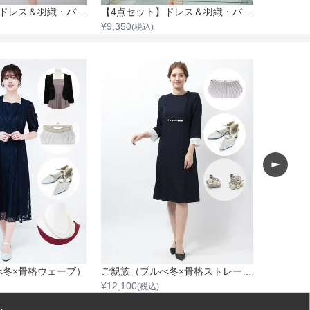
【4点セット】ドレス＆羽織・バック・イヤリング
【4点セット】ドレス＆羽織・バック・ネックレス
¥
9,350
¥
9,350
(税込)
(税
べ冬×骨格ウェーブ）
ご親族（ブルべ冬×骨格ストレート）
¥
12,100
¥
13,750
(税込)
(