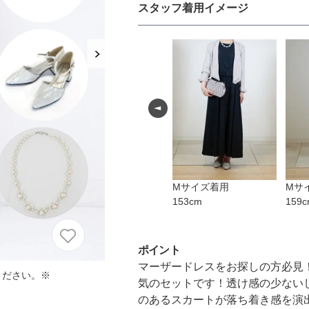
におすすめのドレス特集♥
スタッフ着用イメージ
パーソナルカラーのプロ監修！は
の結婚式参列にぴったりのドレス
パーソナルカラーのプロ監修！上
叶える結婚式参列ドレスセット
族編】
M
サイズ着用
M
サ
153
cm
159
c
ポイント
マーザードレスをお探しの方必見
ください。※
気のセットです！透け感の少ない
のあるスカートが落ち着き感を演