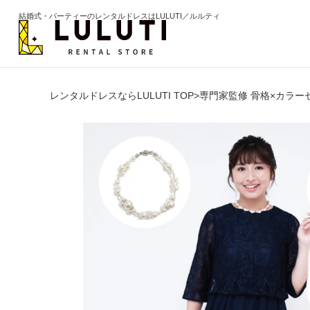
結婚式・パーティーのレンタルドレスはLULUTI／ルルティ
レンタルドレスならLULUTI TOP
>
専門家監修 骨格×カラー
カテゴリから選ぶ
年代か
ドレス
20代
ワンピース
30代
パンツ
40代
セットアップ
50代
オールインワン
60代以
季節の
ブライズメイド