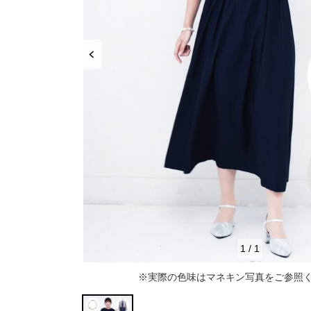
推し活
ルルティオリジナル
骨格＆
マザードレス
じめて
セット
専門家監修 骨格×カラーセット
骨格＆
セット商品
推しに会う日はこれ♡
品さを
【ご親
高級レストランにぴったり！洗練された
8点セット(ドレス＋小物7点)
アウター
夜の装い
羽織り
6点セット(ドレス＋小物5点)
初めての結婚式参列はこれで間違いな
い！
バッグ
4点セット（ドレス＋小物3点）
ボレロ
ご親族・マザードレス風
シューズ
ショール
サブバッグ
1
/
1
同窓会に着ていきたい憧れドレスはこれ
アクセサリー
ジャケット
クラッチバッグ
ヒール
※実際の色味はマネキン写真をご参照
♡
ブラックフォーマル
カーディガン
ハンドバッグ
ストラップ付き
ネックレス