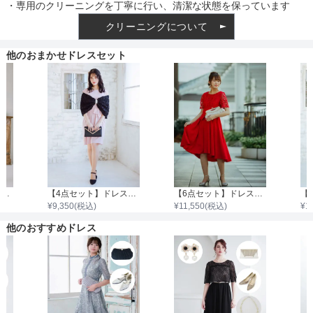
・専用のクリーニングを丁寧に行い、清潔な状態を保っています
クリーニングについて
他のおまかせドレスセット
【6点セット】ドレス＋小物5点
【4点セット】ドレス＆羽織・バッグ・ネックレス
【6点セット】ドレス＋小物5点
¥
9,350
(税込)
¥
11,550
(税込)
¥
1
他のおすすめドレス