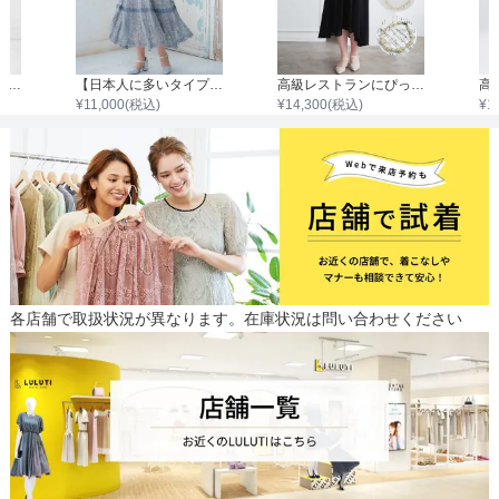
高級レストランにぴったり！洗練された夜の装い（イエベ春×骨格ウェーブ）
【日本人に多いタイプ】高級レストランにぴったり！洗練された夜の装い（ブルべ夏×骨格ストレート）
高級レストランにぴったり！洗練された夜の装い（ブルべ冬×骨格ストレート）
¥
11,000
(税込)
¥
14,300
(税込)
¥
1
各店舗で取扱状況が異なります。在庫状況は問い合わせください