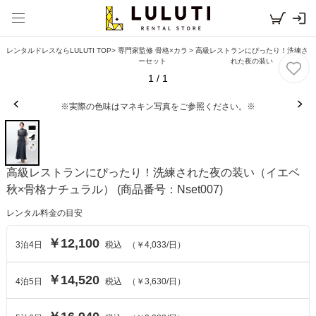
レンタルドレスならLULUTI TOP
>
専門家監修 骨格×カラ
>
高級レストランにぴったり！洗練さ
ーセット
れた夜の装い
1
/
1
※実際の色味はマネキン写真をご参照ください。※
高級レストランにぴったり！洗練された夜の装い（イエベ
秋×骨格ナチュラル）
(商品番号：Nset007)
レンタル料金の目安
￥12,100
3
泊
4
日
税込
（
￥4,033
/日）
￥14,520
4
泊
5
日
税込
（
￥3,630
/日）