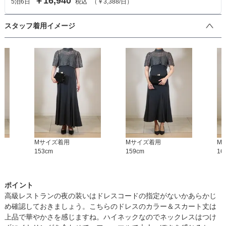
￥16,940
5
泊
6
日
税込
（
￥3,388
/日）
スタッフ着用イメージ
M
サイズ着用
M
サイズ着用
M
153
cm
159
cm
16
ポイント
高級レストランの夜の装いはドレスコードの指定がないかあらかじ
め確認しておきましょう。こちらのドレスのカラー＆スカート丈は
上品で華やかさを感じますね。ハイネックなのでネックレスはつけ