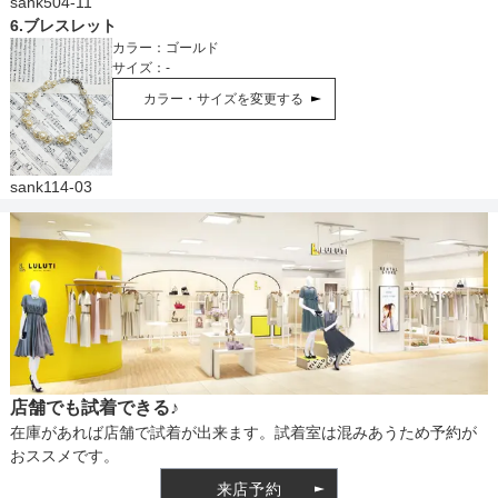
sank504-11
6
.
ブレスレット
カラー：
ゴールド
サイズ：
-
カラー・サイズを変更する
sank114-03
店舗でも試着できる♪
在庫があれば店舗で試着が出来ます。試着室は混みあうため予約が
おススメです。
来店予約