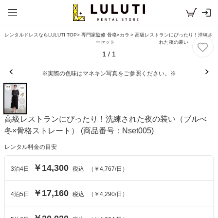
レンタルドレスならLULUTI TOP
>
専門家監修 骨格×カラ
>
高級レストランにぴったり！洗練さ
ーセット
れた夜の装い
1
/
1
※実際の色味はマネキン写真をご参照ください。※
高級レストランにぴったり！洗練された夜の装い（ブルべ
冬×骨格ストレート）
(商品番号：Nset005)
レンタル料金の目安
￥14,300
3
泊
4
日
税込
（
￥4,767
/日）
￥17,160
4
泊
5
日
税込
（
￥4,290
/日）