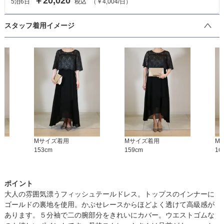
￥20,020
5
泊
6
日
税込
（
￥4,004
/日）
スタッフ着用イメージ
M
サイズ着用
M
サイズ着用
M
153
cm
159
cm
16
ポイント
大人の雰囲気漂うフィッシュテールドレス。トップスのインナーに
ゴールドの裏地を使用。かぶせレースからほどよく透けて高級感が
あります。５分袖で二の腕部分をきれいにカバー。ウエストゴムな