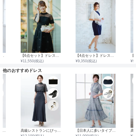
【4点セット】ドレス＆バッグ・ネックレス・イヤリング
【6点セット】ドレス＋小物5点
【4点セット】ドレス＆羽織・バッグ・ネックレス
¥
11,550
(税込)
¥
9,350
(税込)
¥
9
他のおすすめドレス
高級レストランにぴったり！洗練された夜の装い（イエベ春×骨格ウェーブ）
高級レストランにぴったり！洗練された夜の装い（イエベ秋×骨格ナチュラル）
【日本人に多いタイプ】高級レストランにぴったり！洗練された夜の装い（ブルべ夏×骨格ストレート）
¥
12,100
(税込)
¥
11,000
(税込)
¥
1