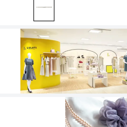
ワンランク上を叶える謝恩会ドレス
その他
フラット
ヘアーアクセサリー
ブラックフォーマル
セレモニースーツ
好印象セレモニーコーデ 初めての卒園
式もこれ一着で安心♡
イヤリング
小物セット
リクルートスーツ
ブランド
ベルト
その他
AIMER
おすすめ商品
ブレスレット
CELFORD
FRAY I.D
SNIDEL
kaene
Phase Eight
REWAKES