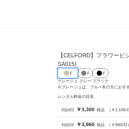
ら選ぶ
シーンから選ぶ
【CELFORD】フラワー
結婚式・パーティ
SA015)
成人式・同窓会
F
F
F
グレージュ
入卒・セレモニー
グレー
ブラック
※
グレージュ
は、
ブルベ冬
の方におす
食事・挨拶
レンタル料金の目安
上
推し活・イベント
￥3,300
3
泊
4
日
税込
（
￥1,100
/
コンテンツ
￥3,960
4
泊
5
日
税込
（
￥990
/日