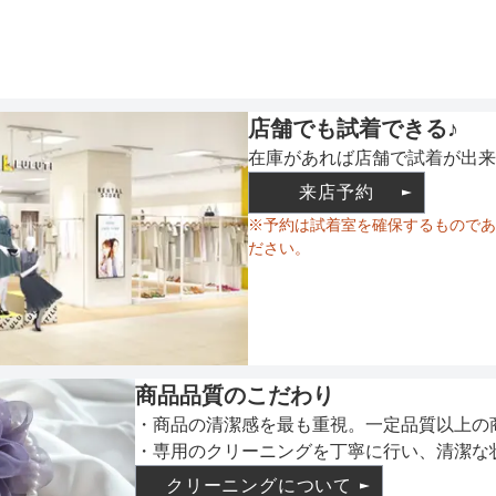
ウエスト調整
店舗でも試着できる♪
在庫があれば店舗で試着が出来
備考
来店予約
※予約は試着室を確保するものであ
ださい。
素材
商品品質のこだわり
仕様
・商品の清潔感を最も重視。一定品質以上の
・専用のクリーニングを丁寧に行い、清潔な
クリーニングについて