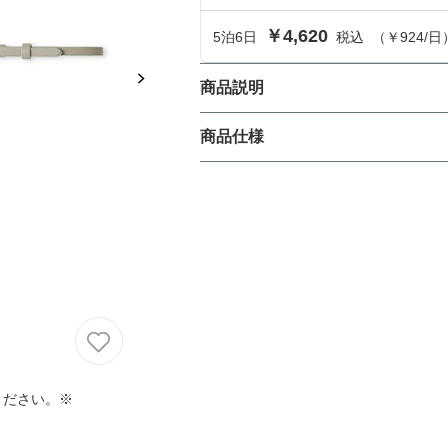
におすすめのドレス特集♥
￥4,620
5
泊
6
日
税込
（
￥924
/日
パーソナルカラーのプロ監修！は
の結婚式参列にぴったりのドレス
商品説明
ジュエリーライクなデザインで、
商品仕様
パーソナルカラーのプロ監修！上
ただけます。スライド調節式なの
叶える結婚式参列ドレスセット
も好相性。シンプルなコーディネ
族編】
丈
生地の厚さ
ください。※
裏地