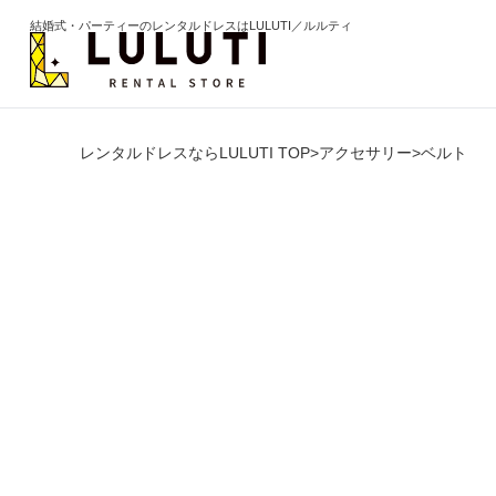
結婚式・パーティーのレンタルドレスはLULUTI／ルルティ
レンタルドレスならLULUTI TOP
>
アクセサリー
>
ベルト
カテゴリから選ぶ
年代か
ドレス
20代
ワンピース
30代
パンツ
40代
セットアップ
50代
オールインワン
60代以
季節の
ブライズメイド