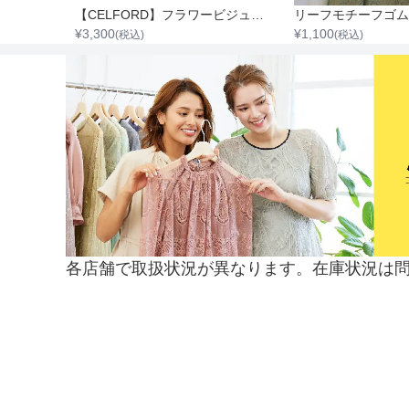
シルバーバックル付エナメル細ベルト（50～90ｃｍ)（縦1.8cm×横50cm）
【CELFORD】フラワービジュースライドベルト
¥
3,300
¥
1,100
(税込)
(税込)
各店舗で取扱状況が異なります。在庫状況は