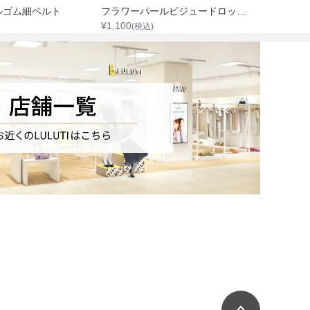
ルゴム細ベルト
フラワーパールビジュードロップイヤリング
¥
1,100
¥
1,100
(税込)
(税