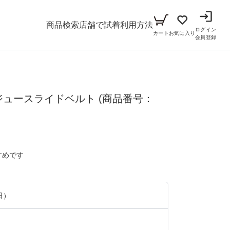
商品検索
店舗で試着
利用方法
ログイン
カート
お気に入り
会員登録
メンズ
ビジュースライドベルト
シーン
(商品番号：
アイテム
パーティー
キッズ
ブラックフォーマル
小物セット（パーティー用）
すめです
ベビー（70cm-90cm）
リクルート
小物セット（ブラックフォーマル用）
ガール（100cm-165cm）
ドレス
日）
ボーイ（100cm-165cm）
スーツ
フォーマル
）