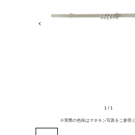
推し活
ルルティオリジナル
骨格＆
マザードレス
じめて
セット
専門家監修 骨格×カラーセット
骨格＆
セット商品
推しに会う日はこれ♡
品さを
【ご親
高級レストランにぴったり！洗練された
8点セット(ドレス＋小物7点)
アウター
夜の装い
羽織り
6点セット(ドレス＋小物5点)
初めての結婚式参列はこれで間違いな
い！
バッグ
4点セット（ドレス＋小物3点）
ボレロ
ご親族・マザードレス風
シューズ
ショール
サブバッグ
1
/
1
同窓会に着ていきたい憧れドレスはこれ
アクセサリー
ジャケット
クラッチバッグ
ヒール
※実際の色味はマネキン写真をご参照
♡
ブラックフォーマル
カーディガン
ハンドバッグ
ストラップ付き
ネックレス