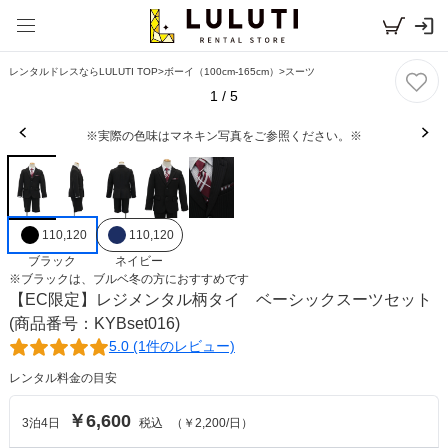
レンタルドレスならLULUTI TOP
>
ボーイ（100cm-165cm）
>
スーツ
1
/
5
※実際の色味はマネキン写真をご参照ください。※
110,120
110,120
ブラック
ネイビー
※
ブラック
は、
ブルベ冬
の方におすすめです
【EC限定】レジメンタル柄タイ ベーシックスーツセット
(商品番号：KYBset016)
5.0 (1件のレビュー)
レンタル料金の目安
￥6,600
3
泊
4
日
税込
（
￥2,200
/日）