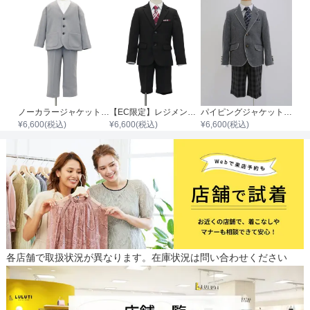
ノーカラージャケット・ロングパンツスーツセット
【EC限定】レジメンタル柄タイ ベーシックスーツセット
パイピングジャケット格子パンツスーツセット
¥
6,600
(税込)
¥
6,600
(税込)
¥
6,600
(税込)
パンツのサイズ
サイズ (cm)
110
120
ウエスト
58
61
各店舗で取扱状況が異なります。在庫状況は問い合わせください
ヒップ
67
70
股上
-
-