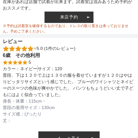
胸囲
71
74
裏地
在庫があれば店舗で試着が出来ます。試着室は混みあうため予約が
おススメです。
来店予約
ウエスト調整
※予約は試着室を確保するものであり、ドレスの取り置きは承っておりませ
ん。予めご了承ください。
レビュー
5.0 (1件のレビュー)
備考
6歳
その他
利用
5
カラー：
ネイビー
サイズ：
120
素材
普段、下は１２０で上は１３０の服を着せていますが１２０はやは
りピッタリサイズという感じでした。 ブルーのワイシャツとネイビ
ーのスーツの色味が爽やかでした。 パンツもちょうどいい丈で子ど
もにはよく似合っていました。
仕様
身長・体重：
115
cm・
普段の着用サイズ：
130cm
サイズ感：
ぴったり
丈：
インナー