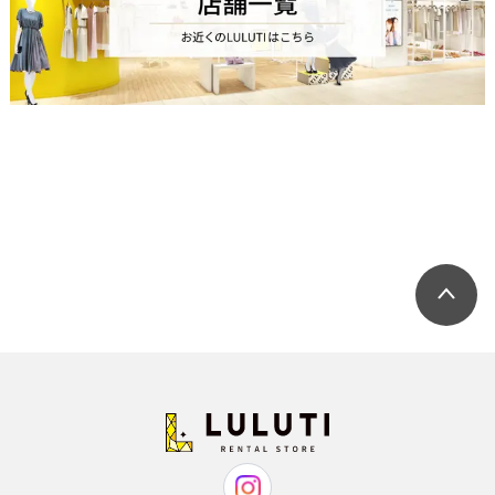
股下
18
19.5
わたり幅
-
-