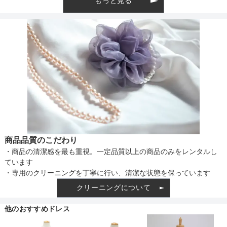
もっと見る
ワイシャツのサイズ
透け感
サイズ (cm)
110
120
着丈目安
着丈
4
50
首まわり
-
-
ファスナー
裄丈
-
-
胸囲
74
78
骨格タイプ
商品品質のこだわり
・商品の清潔感を最も重視。一定品質以上の商品のみをレンタルし
ています
・専用のクリーニングを丁寧に行い、清潔な状態を保っています
クリーニングについて
他のおすすめドレス