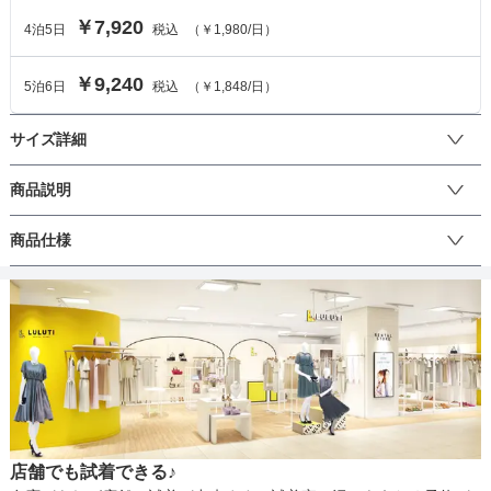
￥7,920
4
泊
5
日
税込
（
￥1,980
/日）
￥9,240
5
泊
6
日
税込
（
￥1,848
/日）
サイズ詳細
ジャケットのサイズ
商品説明
ベーシックにこだわったデザインが大人気の男の子スーツ。

商品仕様
サイズ (cm)
110
120
入学式や、結婚式、発表会など、セレモニーから冠婚葬祭まで幅広
いシーンで活躍します。

ジャケット着丈
41
45
ネクタイはスタンダードなレジメンタル柄で,

丈
かっこ良さの中に可愛らしい雰囲気も演出します。

肩幅
30.5
32
細身のラインがシャープなシルエットを強調します。

ブラックのネクタイにはホワイトシャツを合わせてよりフォーマル
そでの長さ
38
42
に、

生地の厚さ
ネイビーのネクタイにはブルーシャツを合わせて、華やかさと

アームホール
40
43
スタイリッシュな印象を与えてくれます。
店舗でも試着できる♪