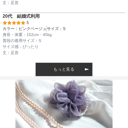
丈：
足首
着丈目安
20代
結婚式
利用
5
カラー：
ピンクベージュ
サイズ：
S
身長・体重：
152
cm・
45kg
ファスナー
背後
普段の着用サイズ：
S
サイズ感：
ぴったり
丈：
足首
骨格タイプ
ウェーブ
もっと見る