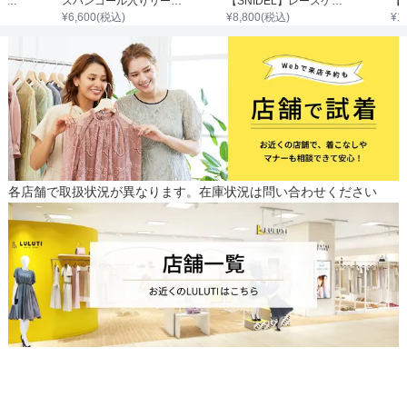
ノースリーブハイネック裾レース切替ワンピース
スパンコール入りリーフ柄刺繍レースワンピース
【SNIDEL】レースケープセットマーメイドワンピース
¥
6,600
(税込)
¥
8,800
(税込)
¥
1
各店舗で取扱状況が異なります。在庫状況は問い合わせください