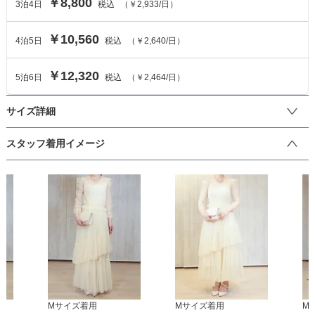
￥8,800
3
泊
4
日
税込
（
￥2,933
/日）
￥10,560
4
泊
5
日
税込
（
￥2,640
/日）
￥12,320
5
泊
6
日
税込
（
￥2,464
/日）
サイズ詳細
ワンピースのサイズ
スタッフ着用イメージ
サイズ (cm)
S
M
着丈
125
129
肩幅
34
35
そでの長さ
49
51
アームホール
M
サイズ着用
-
M
サイズ着用
-
M