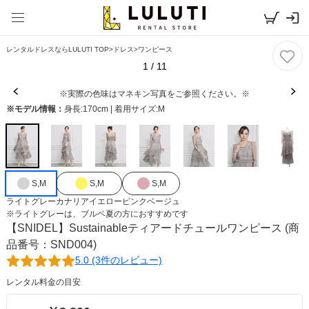
レンタルドレスならLULUTI TOP
>
ドレス
>
ワンピース
1
/
11
※実際の色味はマネキン写真をご参照ください。※
※モデル情報：
身長:170cm | 着用サイズ:M
S,M
S,M
S,M
ライトグレー
カナリアイエロー
ピンクベージュ
※
ライトグレー
は、
ブルベ夏
の方におすすめです
【SNIDEL】Sustainableティアードチュールワンピース
(商
品番号：SND004)
5.0 (3件のレビュー)
レンタル料金の目安