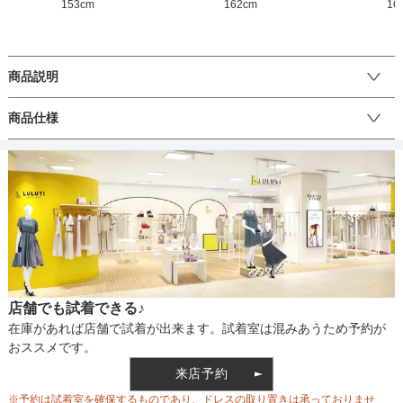
153
cm
162
cm
16
バスト
77
83
ウエスト
61
65
商品説明
ヒップ
-
-
【繊細で柔らかなシアーをふんだんに使用したゴージャスな大人の
商品仕様
ティアードチュールドレス】

すそまわり
161
168
柔らかく繊細なシアー感のある生地をたっぷりと使用した透明感の
丈
ひざ上
ひざ下
ミモレ
ロング
パンツ
あるチュールドレス。Vネックのシアートップスにハートネック風の
ベア型のシアーインナーをレイヤードしているかのようなドッキン
グデザインが新鮮。センターにはボタンを添え、ウエスト高め位置
にフリル切り替えを施してスタイルアップ効果も抜群です。スカー
生地の厚さ
薄い
厚め
ト部分はアシンメトリなティアードデザインがふわっと広がり、歩
くたびに揺れて表情も華やか。パワーショルダーでエレガントに、
袖口はギャザーでクシュっとさせてアクセントを。背中側にはたっ
店舗でも試着できる♪
ぷりとゴムシャーリングを加え、フィット感を。伸縮性のあるシア
裏地
なし
在庫があれば店舗で試着が出来ます。試着室は混みあうため予約が
ーチュールを使用しているので着心地の良いアイテムです。背中側
おススメです。
のファスナーで着脱いただけます。
来店予約
ウエスト調整
なし
※予約は試着室を確保するものであり、ドレスの取り置きは承っておりませ