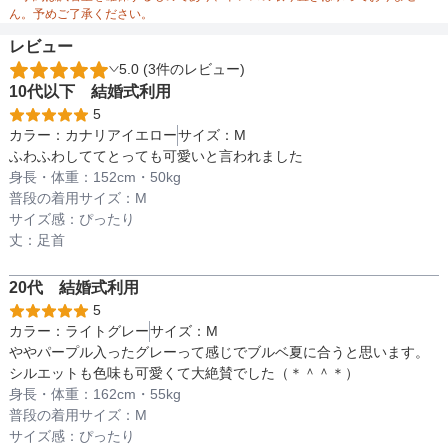
ん。予めご了承ください。
レビュー
5.0 (3件のレビュー)
備考
10代以下
結婚式
利用
5
カラー：
カナリアイエロー
サイズ：
M
ワンピース:ポリエステル100%

ふわふわしててとっても可愛いと言われました
素材
インナー:ポリエステル100%
身長・体重：
152
cm・
50kg
普段の着用サイズ：
M
サイズ感：
ぴったり
丈：
足首
仕様
20代
結婚式
利用
5
カラー：
ライトグレー
サイズ：
M
インナー
チューブトップ/透明ストラップがおすすめ
ややパープル入ったグレーって感じでブルベ夏に合うと思います。
シルエットも色味も可愛くて大絶賛でした（＊＾＾＊）
身長・体重：
162
cm・
55kg
透け感
デコルテ・腕
普段の着用サイズ：
M
サイズ感：
ぴったり