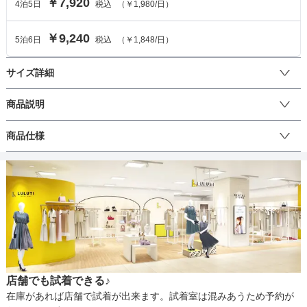
￥7,920
4
泊
5
日
税込
（
￥1,980
/日）
￥9,240
5
泊
6
日
税込
（
￥1,848
/日）
サイズ詳細
ワンピースのサイズ
商品説明
華やかなパネルプリントがポイントのワンピースセットです。

商品仕様
サイズ (cm)
120
130
フォーマル感のあるネイビーのボレロとウエストに

パープルのテープでアクセントを付け、上品であり

ワンピース着丈
65
71
可愛らしさを表現。

丈
様々なシーンで活躍するデザインです。
肩幅
27.5
28.5
そでの長さ
8
9
生地の厚さ
アームホール
32.5
33
店舗でも試着できる♪
バスト
67
71
裏地
在庫があれば店舗で試着が出来ます。試着室は混みあうため予約が