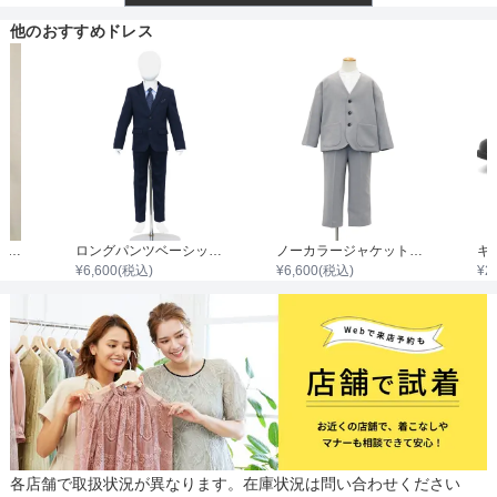
透け感
他のおすすめドレス
ジャケットのサイズ
着丈目安
サイズ (cm)
120
130
ファスナー
ジャケット着丈
26.5
29
肩幅
27.5
29.5
ラベンダーレースワンピースセット
ロングパンツベーシックスーツセット
ノーカラージャケット・ロングパンツスーツセット
¥
6,600
(税込)
¥
6,600
(税込)
¥
2
骨格タイプ
そでの長さ
41
45
アームホール
40
42.5
バスト
69
78
各店舗で取扱状況が異なります。在庫状況は問い合わせください