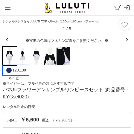
レンタルドレスならLULUTI TOP
>
ガール（100cm-165cm）
>
フォーマル
1
/
5
※実際の色味はマネキン写真をご参照ください。※
120,130
ネイビー
※
ネイビー
は、
ブルベ冬
の方におすすめです
パネルフラワーアンサンブルワンピースセット
(商品番号：
KYGset020)
レンタル料金の目安
￥6,600
3
泊
4
日
税込
（
￥2,200
/日）