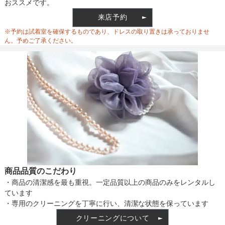
おススメです。
ウエスト
63
65
来店予約
ウエスト調整
※予約は試着室を確保するものであり、ドレスの取り置きは承っておりませ
ヒップ
-
-
ん。予めご了承ください。
備考
素材
仕様
商品品質のこだわり
・商品の清潔感を最も重視。一定品質以上の商品のみをレンタルし
インナー
ています
・専用のクリーニングを丁寧に行い、清潔な状態を保っています
クリーニングについて