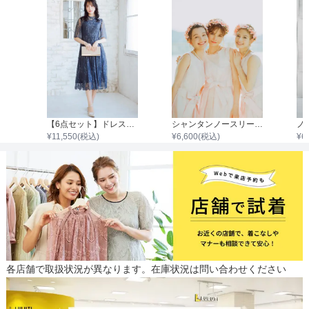
着丈目安
ファスナー
ne】2way配色ローズレースワンピース
【6点セット】ドレス＋小物5点
シャンタンノースリーブウエストベルトワンピース
¥
11,550
(税込)
¥
6,600
(税込)
¥
6
骨格タイプ
各店舗で取扱状況が異なります。在庫状況は問い合わせください