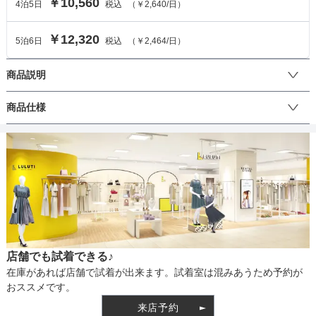
￥10,560
4
泊
5
日
税込
（
￥2,640
/日）
￥12,320
5
泊
6
日
税込
（
￥2,464
/日）
商品説明
伸縮性のある柔らかなカット生地と繊細な表情のシアー素材を組み
商品仕様
合わせて着心地良く仕上げた、シアーデコルテマーメードドレスが
お目見え。デコルテ部分とひざ部分に透け感のあるレース生地をド
ッキングし、フェミニンな抜け感を加えてドレッシーに仕上げまし
丈
た。バストラインには立体的なフリルを施し、ドラマティックな動
きをプラス。ウエスト周りは切り替えでカーヴィーなラインを作
り、マーメードシルエットで美シルエットを演出します。リラクシ
ーなカットソー素材ですが、オケージョンシーンや、お食事シーン
生地の厚さ
などにもご着用いただけるエレガントなデザインが魅力です。背中
側のファスナーで着脱いただけます。
店舗でも試着できる♪
裏地
在庫があれば店舗で試着が出来ます。試着室は混みあうため予約が
おススメです。
来店予約