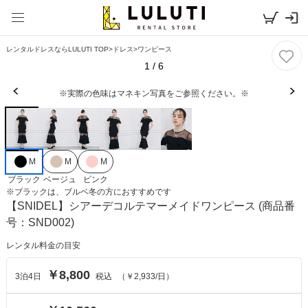
レンタルドレスならLULUTI TOP
>
ドレス
>
ワンピース
1
/
6
※実際の色味はマネキン写真をご参照ください。※
M
M
M
ブラック
ベージュ
ピンク
※
ブラック
は、
ブルベ冬
の方におすすめです
【SNIDEL】シアーデコルテマーメイドワンピース
(商品番
号：SND002)
レンタル料金の目安
￥8,800
3
泊
4
日
税込
（
￥2,933
/日）