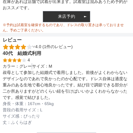
バスト
95
98
裏地
在庫があれば店舗で試着が出来ます。試着室は混みあうため予約が
おススメです。
ウエスト
-
-
来店予約
ウエスト調整
※予約は試着室を確保するものであり、ドレスの取り置きは承っておりませ
ヒップ
-
-
ん。予めご了承ください。
レビュー
すそまわり
98
101
4.0 (1件のレビュー)
備考
40代
結婚式
利用
4
カラー：
グレー
サイズ：
M
素材
叔母として参加した結婚式で着用しました。前後がよくわからない
デザインなのであれで良かったのか心配です。ドレス自体は適度な
重みのある生地で着心地良かったです。結び目で調節できる部分が
二か所ありますがどのくらい紐を引けばいいかよくわからなかった
仕様
です。感覚で結びました。
身長・体重：
167
cm・
65kg
普段の着用サイズ：
L
サイズ感：
ぴったり
インナー
丈：
ふくらはぎ