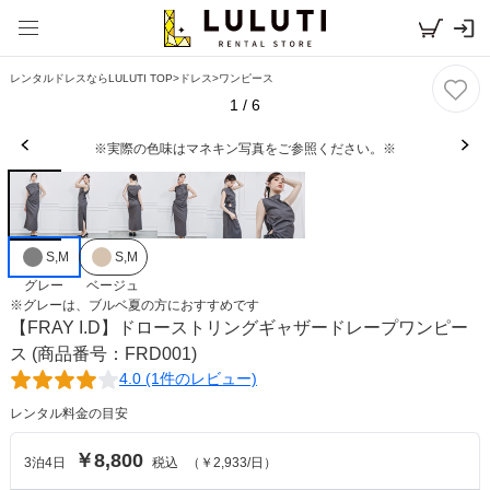
レンタルドレスならLULUTI TOP
>
ドレス
>
ワンピース
1
/
6
※実際の色味はマネキン写真をご参照ください。※
S,M
S,M
グレー
ベージュ
※
グレー
は、
ブルベ夏
の方におすすめです
【FRAY I.D】ドローストリングギャザードレープワンピー
ス
(商品番号：FRD001)
4.0 (1件のレビュー)
レンタル料金の目安
￥8,800
3
泊
4
日
税込
（
￥2,933
/日）