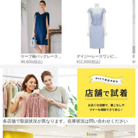
lin】スパンコールレースオープンショルダーワンピース
ケープ袖バックレースリボンワンピース
デイジーレースワンピース
¥
6,600
(税込)
¥
11,000
(税込)
¥
6
各店舗で取扱状況が異なります。在庫状況は問い合わせください