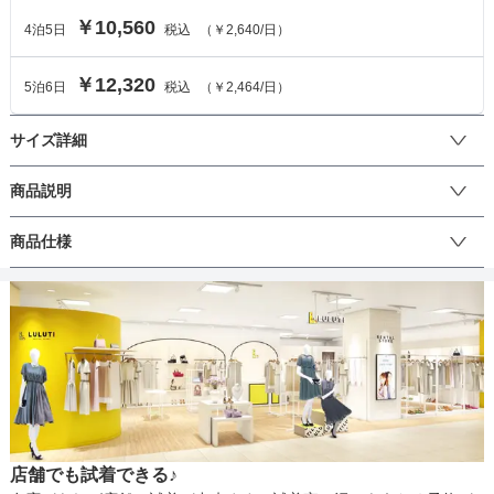
￥10,560
4
泊
5
日
税込
（
￥2,640
/日）
￥12,320
5
泊
6
日
税込
（
￥2,464
/日）
サイズ詳細
ワンピースのサイズ
商品説明
エレガントでモードな印象の、Iラインのワンピース。

商品仕様
サイズ (cm)
S
M
肩とウエストのギャザードロストリボンの仕様が程よい肌見せと、
ドレープデザインで体型カバーも叶えてくれます。

着丈
135
138
ワンショルダーとしても着用が可能で、スッキリとした襟ぐりのデ
丈
ザインがモードな印象に。

肩幅
-
-
程よくタイトなシルエットなので、大人っぽくエレガントな雰囲気
も演出できます。

そでの長さ
-
-
梳毛に近い風合いと見た目に仕上げた、高密度なTRギャバ素材を使
生地の厚さ
用。光沢があって滑らかな表情が、高級感を演出します。
アームホール
-
-
店舗でも試着できる♪