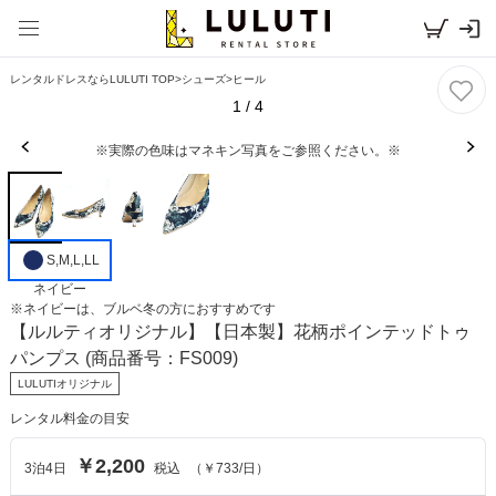
レンタルドレスならLULUTI TOP
>
シューズ
>
ヒール
1
/
4
※実際の色味はマネキン写真をご参照ください。※
S,M,L,LL
ネイビー
※
ネイビー
は、
ブルベ冬
の方におすすめです
【ルルティオリジナル】
【日本製】花柄ポインテッドトゥ
パンプス
(商品番号：FS009)
LULUTIオリジナル
レンタル料金の目安
￥2,200
3
泊
4
日
税込
（
￥733
/日）