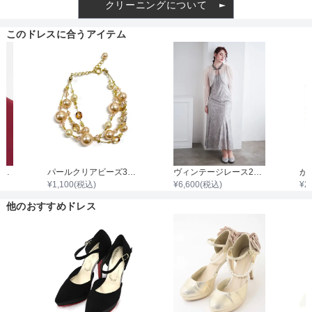
クリーニングについて
透け感
このドレスに合うアイテム
着丈目安
ファスナー
パール2連ネックレス43cm/パール0.3cm～0.8cm
パールクリアビーズ3連ワイヤーブレスレット
ヴィンテージレース2wayワンピース
¥
1,100
(税込)
¥
6,600
(税込)
¥
2
骨格タイプ
他のおすすめドレス