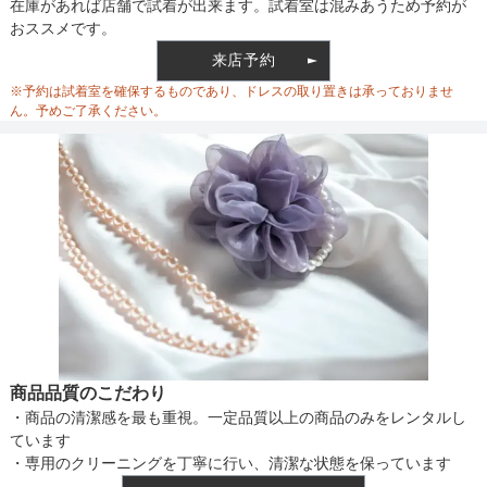
裏地
在庫があれば店舗で試着が出来ます。試着室は混みあうため予約が
おススメです。
来店予約
ウエスト調整
※予約は試着室を確保するものであり、ドレスの取り置きは承っておりませ
ん。予めご了承ください。
備考
素材
仕様
商品品質のこだわり
・商品の清潔感を最も重視。一定品質以上の商品のみをレンタルし
インナー
ています
・専用のクリーニングを丁寧に行い、清潔な状態を保っています