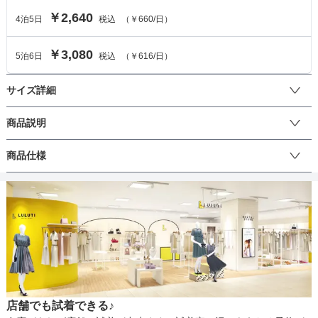
￥2,640
4
泊
5
日
税込
（
￥660
/日）
￥3,080
5
泊
6
日
税込
（
￥616
/日）
サイズ詳細
レディスシューズのサイズ
商品説明
ルルティオリジナルのパンプスシューズ。

商品仕様
サイズ (cm)
S
M
L
LL
ネイビーの花柄がコーディネートのアクセントに。
サイズ
23
23.5
24
24.5
丈
足幅
-
-
-
-
ヒール高
-
-
-
-
生地の厚さ
ストラップ長
-
-
-
-
さ
店舗でも試着できる♪