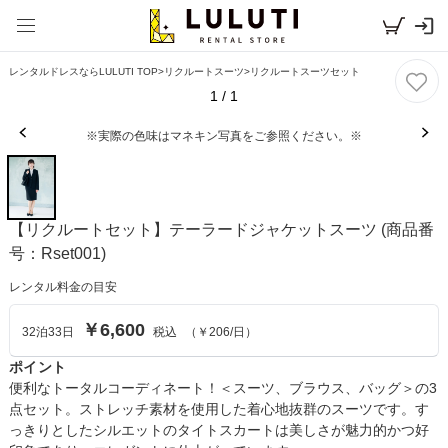
レンタルドレスならLULUTI TOP
>
リクルートスーツ
>
リクルートスーツセット
1
/
1
※実際の色味はマネキン写真をご参照ください。※
【リクルートセット】テーラードジャケットスーツ
(商品番
号：Rset001)
レンタル料金の目安
￥6,600
32
泊
33
日
税込
（
￥206
/日）
ポイント
便利なトータルコーディネート！＜スーツ、ブラウス、バッグ＞の3
点セット。ストレッチ素材を使用した着心地抜群のスーツです。す
っきりとしたシルエットのタイトスカートは美しさが魅力的かつ好