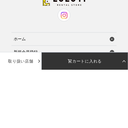
ホーム
新規会員登録
取り扱い店舗
カートに入れる
お気に入り
STEP 01
STEP 02
着用日を選択
返却日を選択
店舗で試着
店舗一覧
着用日
着用日
下のカレンダーから着用日を選択してください
下のカレンダーから返却日を選択してください
品番：
MRset001
使い方ガイド
カラー：
日付を選択してください
日付を選択してください
お問い合わせ
受取日
受取日
返却日
返却日
サイズ：
--
--
--
--
返却日を変更
返却日を変更