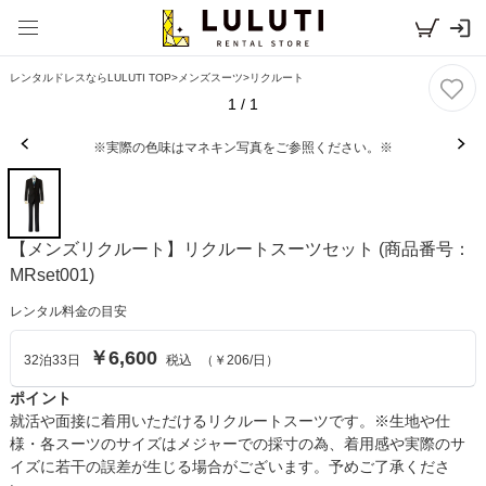
レンタルドレスならLULUTI TOP
>
メンズスーツ
>
リクルート
1
/
1
※実際の色味はマネキン写真をご参照ください。※
【メンズリクルート】リクルートスーツセット
(商品番号：
MRset001)
レンタル料金の目安
￥6,600
32
泊
33
日
税込
（
￥206
/日）
ポイント
就活や面接に着用いただけるリクルートスーツです。※生地や仕
様・各スーツのサイズはメジャーでの採寸の為、着用感や実際のサ
イズに若干の誤差が生じる場合がございます。予めご了承くださ