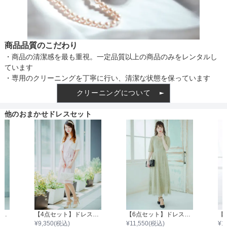
商品品質のこだわり
・商品の清潔感を最も重視。一定品質以上の商品のみをレンタルし
ています
・専用のクリーニングを丁寧に行い、清潔な状態を保っています
クリーニングについて
他のおまかせドレスセット
【4点セット】ドレス＆羽織・バック・イヤリング
【4点セット】ドレス＆羽織・バック・ネックレス
【6点セット】ドレス＋小物5点
¥
9,350
(税込)
¥
11,550
(税込)
¥
1