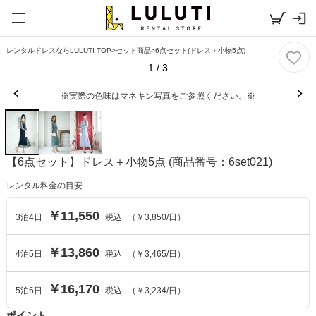
レンタルドレスならLULUTI TOP
>
セット商品
>
6点セット(ドレス＋小物5点)
1
/
3
※実際の色味はマネキン写真をご参照ください。※
【6点セット】ドレス＋小物5点
(商品番号：6set021)
レンタル料金の目安
￥11,550
3
泊
4
日
税込
（
￥3,850
/日）
￥13,860
4
泊
5
日
税込
（
￥3,465
/日）
￥16,170
5
泊
6
日
税込
（
￥3,234
/日）
ポイント