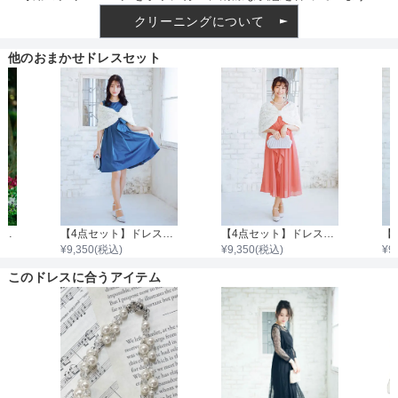
クリーニングについて
他のおまかせドレスセット
【4点セット】ドレス＆羽織・バック・イヤリング
【4点セット】ドレス＆羽織・バッグ・ネックレス
【4点セット】ドレス＆羽織・バッグ・ネックレス
¥
9,350
(税込)
¥
9,350
(税込)
¥
9
このドレスに合うアイテム