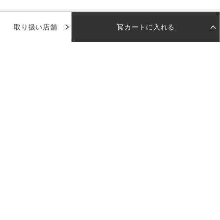
取り扱い店舗
カートに入れる
STEP 01
STEP 02
着用日を選択
返却日を選択
着用日
着用日
下のカレンダーから着用日を選択してください
下のカレンダーから返却日を選択してください
品番：
6set021
カラー：
日付を選択してください
日付を選択してください
ホーム
受取日
受取日
返却日
返却日
新規会員登録
サイズ：
--
--
--
--
返却日を変更
返却日を変更
お気に入り
カラー：
セット内容
※日付設定後、在庫状況が表示されます
店舗で試着
店舗を指定
1
.
ワンピース
店舗一覧
七分袖総シアーレースロングワンピース
在庫未確認
カラー：
ブラック
選び直す
サイズ：