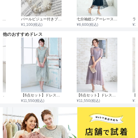
フラワーパールビジュードロップイヤリング
パールビジュー付きブレスレット
七分袖総シアーレースロングワンピース
¥
1,100
(税込)
¥
6,600
(税込)
¥
2
他のおすすめドレス
【6点セット】ドレス＋小物5点
【6点セット】ドレス＋小物5点
【6点セット】ドレス＋小物5点
¥
11,550
(税込)
¥
11,550
(税込)
¥
1