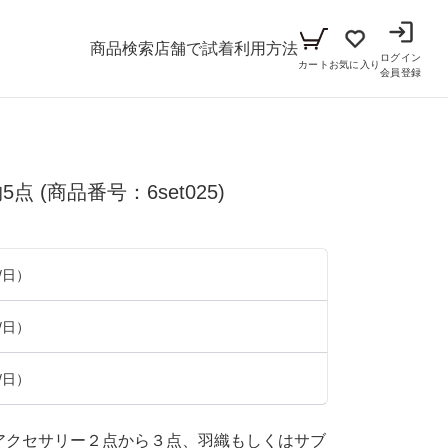
商品検索
店舗で試着
利用方法
ログイン
カート
お気に入り
会員登録
メンズ
5点
(商品番号：6set025)
シーン
アイテム
パーティー
キッズ
/日）
ブラックフォーマル
小物セット（パーティー用）
ベビー（70cm-90cm）
/日）
リクルート
小物セット（ブラックフォーマル用）
ガール（100cm-165cm）
ドレス
/日）
ボーイ（100cm-165cm）
スーツ
フォーマル
とアクセサリー２点から３点、羽織もしくはサブ