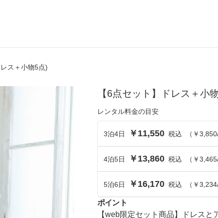
ドレス＋小物5点)
ら選ぶ
シーンから選ぶ
【6点セット】ドレス＋小物
結婚式・パーティ
レンタル料金の目安
成人式・同窓会
￥11,550
3
泊
4
日
税込
（
￥3,850
入卒・セレモニー
￥13,860
4
泊
5
食事・挨拶
日
税込
（
￥3,465
上
推し活・イベント
￥16,170
5
泊
6
日
税込
（
￥3,234
コンテンツ
ポイント
【web限定セット商品】ドレス