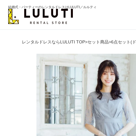
結婚式・パーティーのレンタルドレスはLULUTI／ルルティ
レンタルドレスならLULUTI TOP
>
セット商品
>
6点セット(
カテゴリから選ぶ
年代か
ドレス
20代
ワンピース
30代
パンツ
40代
セットアップ
50代
オールインワン
60代以
季節の
ブライズメイド