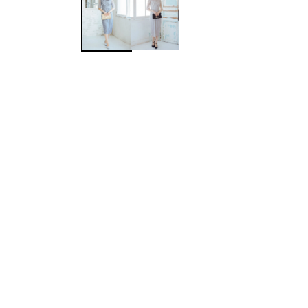
ワンランク上を叶える謝恩会ドレス
その他
フラット
ヘアーアクセサリー
ブラックフォーマル
セレモニースーツ
好印象セレモニーコーデ 初めての卒園
式もこれ一着で安心♡
イヤリング
小物セット
リクルートスーツ
ブランド
ベルト
その他
AIMER
おすすめ商品
ブレスレット
CELFORD
FRAY I.D
SNIDEL
kaene
Phase Eight
REWAKES