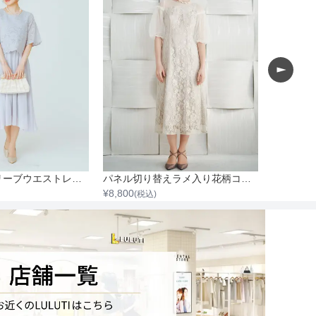
半袖フレアスリーブウエストレース切替ロングワンピース
パネル切り替えラメ入り花柄コードレースワンピース
¥
8,800
¥
6,600
(税込)
(税