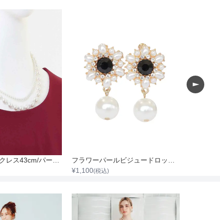
パール2連ネックレス43cm/パール0.3cm～0.8cm
フラワーパールビジュードロップイヤリング
ダブルパ
¥
1,100
¥
1,100
(税込)
(税