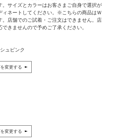
シューズ
カジュアル
ドレス
スーツ
す。サイズとカラーはお客さまご自身で選択が
ディネートしてください。※こちらの商品はＷ
その他衣装
ローファー
す。店舗でのご試着・ご注文はできません。店
応できませんので予めご了承ください。
キッズパンプス
シュピンク
ズを変更する
ズを変更する