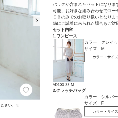
におすすめのドレス特集♥
バッグが含まれたセットになりま
可能。お好きな組み合わせでコー
パーソナルカラーのプロ監修！は
ＥＢのみでのお取り扱いとなりま
の結婚式参列にぴったりのドレス
舗にご試着に来られた場合もご対
セット内容
1
.
ワンピース
パーソナルカラーのプロ監修！上
カラー：
グレイッ
叶える結婚式参列ドレスセット
族編】
サイズ：
M
カラー・サイ
AD103-33-M
2
.
クラッチバッグ
カラー：
シルバー
サイズ：
F
ください。※
カラー・サイ