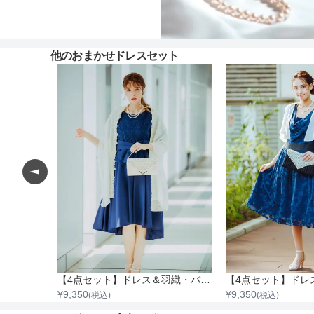
他のおまかせドレスセット
小物5点
【4点セット】ドレス＆羽織・バック・ネックレス
¥
9,350
¥
9,350
(税込)
(税込)