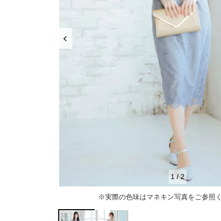
推し活
ルルティオリジナル
骨格＆
マザードレス
じめて
セット
専門家監修 骨格×カラーセット
骨格＆
セット商品
推しに会う日はこれ♡
品さを
【ご親
高級レストランにぴったり！洗練された
8点セット(ドレス＋小物7点)
アウター
夜の装い
羽織り
6点セット(ドレス＋小物5点)
初めての結婚式参列はこれで間違いな
い！
バッグ
4点セット（ドレス＋小物3点）
ボレロ
ご親族・マザードレス風
シューズ
ショール
サブバッグ
1
/
2
同窓会に着ていきたい憧れドレスはこれ
アクセサリー
ジャケット
クラッチバッグ
ヒール
※実際の色味はマネキン写真をご参照
♡
ブラックフォーマル
カーディガン
ハンドバッグ
ストラップ付き
ネックレス