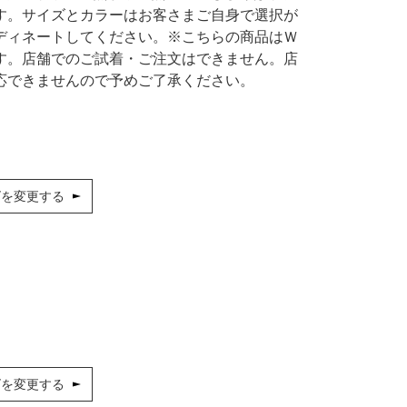
シューズ
カジュアル
ドレス
スーツ
す。サイズとカラーはお客さまご自身で選択が
ディネートしてください。※こちらの商品はＷ
その他衣装
ローファー
す。店舗でのご試着・ご注文はできません。店
応できませんので予めご了承ください。
キッズパンプス
ズを変更する
ズを変更する