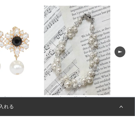
フラワーパールビジュードロップイヤリング
パールビジュー付きブレスレット
バックリ
¥
1,100
¥
1,650
(税込)
(税
入れる