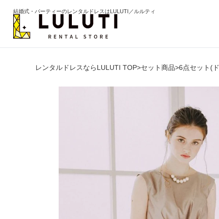
結婚式・パーティーのレンタルドレスはLULUTI／ルルティ
レンタルドレスならLULUTI TOP
>
セット商品
>
6点セット(
カテゴリから選ぶ
年代か
ドレス
20代
ワンピース
30代
パンツ
40代
セットアップ
50代
オールインワン
60代以
季節の
ブライズメイド