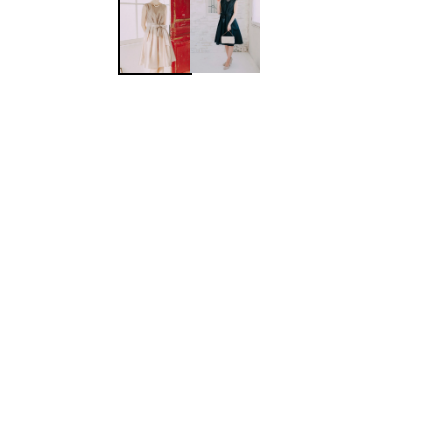
ワンランク上を叶える謝恩会ドレス
その他
フラット
ヘアーアクセサリー
ブラックフォーマル
セレモニースーツ
好印象セレモニーコーデ 初めての卒園
式もこれ一着で安心♡
イヤリング
小物セット
リクルートスーツ
ブランド
ベルト
その他
AIMER
おすすめ商品
ブレスレット
CELFORD
FRAY I.D
SNIDEL
kaene
Phase Eight
REWAKES