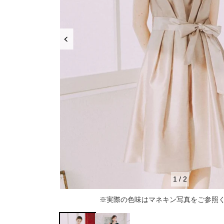
推し活
ルルティオリジナル
骨格＆
マザードレス
じめて
セット
専門家監修 骨格×カラーセット
骨格＆
セット商品
推しに会う日はこれ♡
品さを
【ご親
高級レストランにぴったり！洗練された
8点セット(ドレス＋小物7点)
アウター
夜の装い
羽織り
6点セット(ドレス＋小物5点)
初めての結婚式参列はこれで間違いな
い！
バッグ
4点セット（ドレス＋小物3点）
ボレロ
ご親族・マザードレス風
シューズ
ショール
サブバッグ
1
/
2
同窓会に着ていきたい憧れドレスはこれ
アクセサリー
ジャケット
クラッチバッグ
ヒール
※実際の色味はマネキン写真をご参照
♡
ブラックフォーマル
カーディガン
ハンドバッグ
ストラップ付き
ネックレス