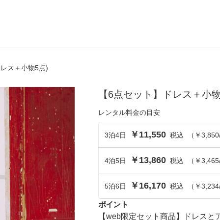
ドレス＋小物5点)
ら選ぶ
シーンから選ぶ
【6点セット】ドレス＋小物
結婚式・パーティ
レンタル料金の目安
成人式・同窓会
￥11,550
3
泊
4
日
税込
（
￥3,850
入卒・セレモニー
￥13,860
4
泊
5
食事・挨拶
日
税込
（
￥3,465
上
推し活・イベント
￥16,170
5
泊
6
日
税込
（
￥3,234
コンテンツ
ポイント
【web限定セット商品】ドレス