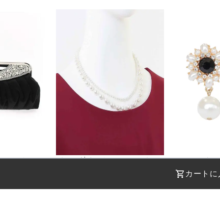
チバック
パール2連ネックレス43cm/パール0.3cm～0.8cm
¥
1,100
¥
1,100
(税込)
(税込)
カートに
STEP 01
STEP 02
着用日を選択
返却日を選択