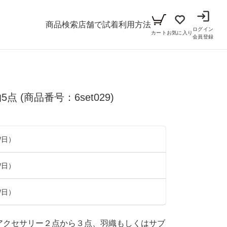
商品検索
店舗で試着
利用方法
ログイン
カート
お気に入り
会員登録
メンズ
5点
(商品番号：6set029)
シーン
アイテム
パーティー
キッズ
/日）
ブラックフォーマル
小物セット（パーティー用）
ベビー（70cm-90cm）
/日）
リクルート
小物セット（ブラックフォーマル用）
ガール（100cm-165cm）
ドレス
/日）
ボーイ（100cm-165cm）
スーツ
フォーマル
とアクセサリー２点から３点、羽織もしくはサブ