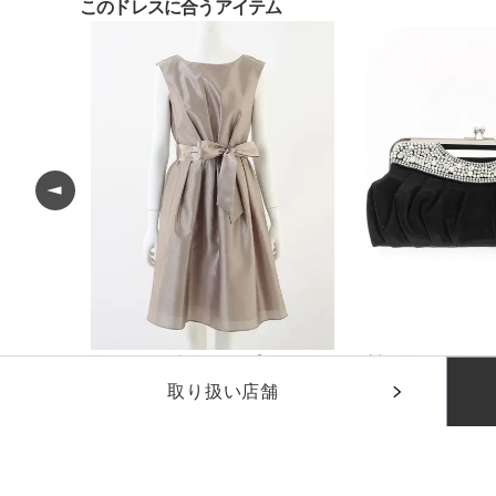
このドレスに合うアイテム
ボレロ
サテンオードリーワンピース
がま口サテンクラッ
¥
6,600
¥
2,200
(税込)
(税込)
取り扱い店舗
他のおすすめドレス