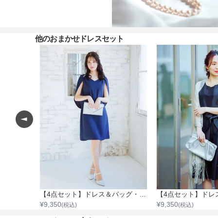
他のおまかせドレスセット
小物5点
【4点セット】ドレス＆バッグ・ネックレス・イヤリング
¥
9,350
¥
9,350
(税込)
(税込)