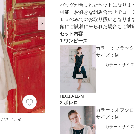
におすすめのドレス特集♥
バッグが含まれたセットになりま
可能。お好きな組み合わせでコー
パーソナルカラーのプロ監修！は
ＥＢのみでのお取り扱いとなりま
の結婚式参列にぴったりのドレス
舗にご試着に来られた場合もご対
セット内容
1
.
ワンピース
パーソナルカラーのプロ監修！上
カラー：
ブラック
叶える結婚式参列ドレスセット
族編】
サイズ：
M
カラー・サイ
HD010-11-M
2
.
ボレロ
カラー：
オフシロ
サイズ：
M
ください。※
カラー・サイ