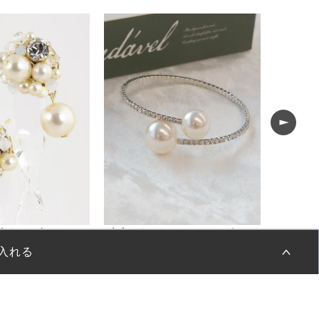
カラフルビーズパールビジュードロップイヤリング
ダブルパールストーンバングル
フリル付
¥
1,100
¥
2,200
(税込)
(税
入れる