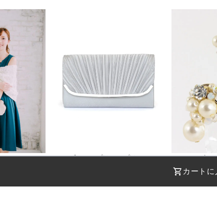
ビジューリング付き2WAYレースボレロ
カーブフラップサテンプリーツクラッチバッグ
¥
2,200
¥
1,100
(税込)
(税込)
カートに
STEP 01
STEP 02
着用日を選択
返却日を選択