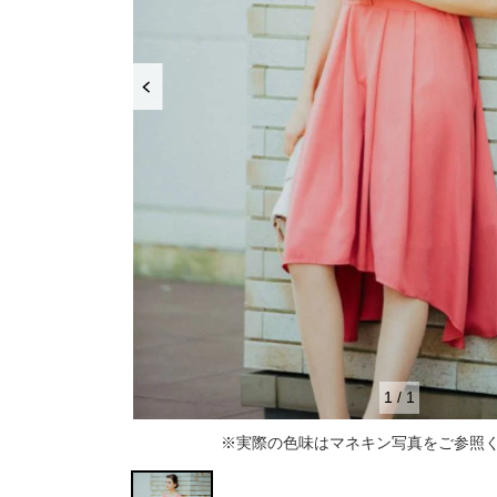
推し活
ルルティオリジナル
骨格＆
マザードレス
じめて
セット
専門家監修 骨格×カラーセット
骨格＆
セット商品
推しに会う日はこれ♡
品さを
【ご親
高級レストランにぴったり！洗練された
8点セット(ドレス＋小物7点)
アウター
夜の装い
羽織り
6点セット(ドレス＋小物5点)
初めての結婚式参列はこれで間違いな
い！
バッグ
4点セット（ドレス＋小物3点）
ボレロ
ご親族・マザードレス風
シューズ
ショール
サブバッグ
1
/
1
同窓会に着ていきたい憧れドレスはこれ
アクセサリー
ジャケット
クラッチバッグ
ヒール
※実際の色味はマネキン写真をご参照
♡
ブラックフォーマル
カーディガン
ハンドバッグ
ストラップ付き
ネックレス