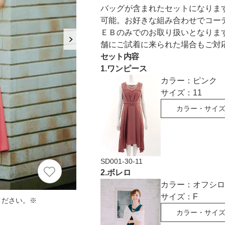
におすすめのドレス特集♥
バッグが含まれたセットになりま
可能。お好きな組み合わせでコー
パーソナルカラーのプロ監修！は
ＥＢのみでのお取り扱いとなりま
の結婚式参列にぴったりのドレス
舗にご試着に来られた場合もご対
セット内容
1
.
ワンピース
パーソナルカラーのプロ監修！上
カラー：
ピンク
叶える結婚式参列ドレスセット
族編】
サイズ：
11
カラー・サイ
SD001-30-11
2
.
ボレロ
カラー：
オフシロ
サイズ：
F
ください。※
カラー・サイ