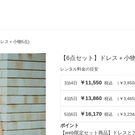
ドレス＋小物5点)
ら選ぶ
シーンから選ぶ
【6点セット】ドレス＋小物
結婚式・パーティ
レンタル料金の目安
成人式・同窓会
￥11,550
3
泊
4
日
税込
（
￥3,850
入卒・セレモニー
￥13,860
4
泊
5
食事・挨拶
日
税込
（
￥3,465
上
推し活・イベント
￥16,170
5
泊
6
日
税込
（
￥3,234
コンテンツ
ポイント
【web限定セット商品】ドレス