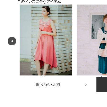
このドレスに合うアイテム
ック
アクセサリー付きフィッシュテールワンピース
¥
6,600
¥
1,650
(税込)
(税込)
取り扱い店舗
他のおすすめドレス