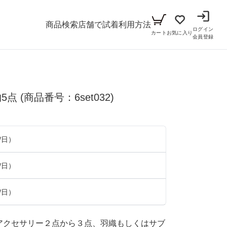
商品検索
店舗で試着
利用方法
ログイン
カート
お気に入り
会員登録
メンズ
5点
(商品番号：6set032)
シーン
アイテム
パーティー
キッズ
/日）
ブラックフォーマル
小物セット（パーティー用）
ベビー（70cm-90cm）
/日）
リクルート
小物セット（ブラックフォーマル用）
ガール（100cm-165cm）
ドレス
/日）
ボーイ（100cm-165cm）
スーツ
フォーマル
とアクセサリー２点から３点、羽織もしくはサブ