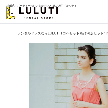
結婚式・パーティーのレンタルドレスはLULUTI／ルルティ
レンタルドレスならLULUTI TOP
>
セット商品
>
6点セット(
カテゴリから選ぶ
年代か
ドレス
20代
ワンピース
30代
パンツ
40代
セットアップ
50代
オールインワン
60代以
季節の
ブライズメイド