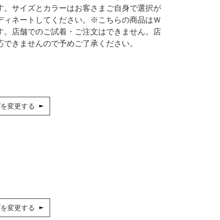
シューズ
カジュアル
ドレス
スーツ
す。サイズとカラーはお客さまご自身で選択が
ディネートしてください。※こちらの商品はＷ
その他衣装
ローファー
す。店舗でのご試着・ご注文はできません。店
応できませんので予めご了承ください。
キッズパンプス
ズを変更する
ズを変更する