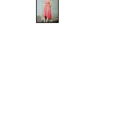
ワンランク上を叶える謝恩会ドレス
その他
フラット
ヘアーアクセサリー
ブラックフォーマル
セレモニースーツ
好印象セレモニーコーデ 初めての卒園
式もこれ一着で安心♡
イヤリング
小物セット
リクルートスーツ
ブランド
ベルト
その他
AIMER
おすすめ商品
ブレスレット
CELFORD
FRAY I.D
SNIDEL
kaene
Phase Eight
REWAKES