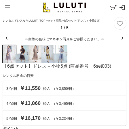
レンタルドレスならLULUTI TOP
>
セット商品
>
6点セット(ドレス＋小物5点)
1
/
5
※実際の色味はマネキン写真をご参照ください。※
【6点セット】ドレス＋小物5点
(商品番号：6set003)
レンタル料金の目安
￥11,550
3
泊
4
日
税込
（
￥3,850
/日）
￥13,860
4
泊
5
日
税込
（
￥3,465
/日）
￥16,170
5
泊
6
日
税込
（
￥3,234
/日）
ポイント