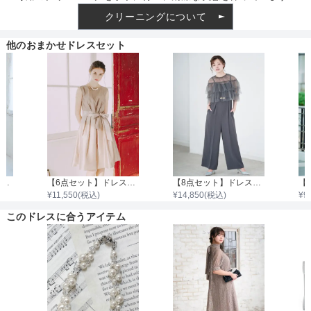
クリーニングについて
他のおまかせドレスセット
【4点セット】ドレス＆羽織・バッグ・ネックレス
【6点セット】ドレス＋小物5点
【8点セット】ドレス＋小物7点
¥
11,550
(税込)
¥
14,850
(税込)
¥
9
このドレスに合うアイテム