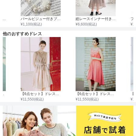
フラワーパールビジュードロップイヤリング
パールビジュー付きブレスレット
総レースインナー付きバックリボンワンピース
¥
1,100
(税込)
¥
6,600
(税込)
¥
1
他のおすすめドレス
【6点セット】ドレス＋小物5点
【6点セット】ドレス＋小物5点
【6点セット】ドレス＋小物5点
¥
11,550
(税込)
¥
11,550
(税込)
¥
1