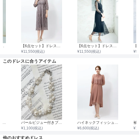
【4点セット】ドレス＆羽織・バック・ネックレス
【6点セット】ドレス＋小物5点
【6点セット】ドレス＋小物5点
¥
11,550
(税込)
¥
11,550
(税込)
¥
9
このドレスに合うアイテム
フラワーパールビジュードロップイヤリング
パールビジュー付きブレスレット
ハイネックフィッシュテールワンピース
¥
1,100
(税込)
¥
6,600
(税込)
¥
1
他のおすすめドレス