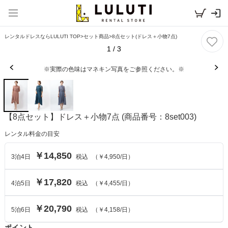
レンタルドレスならLULUTI TOP
>
セット商品
>
8点セット(ドレス＋小物7点)
1
/
3
※実際の色味はマネキン写真をご参照ください。※
【8点セット】ドレス＋小物7点
(商品番号：8set003)
レンタル料金の目安
￥14,850
3
泊
4
日
税込
（
￥4,950
/日）
￥17,820
4
泊
5
日
税込
（
￥4,455
/日）
￥20,790
5
泊
6
日
税込
（
￥4,158
/日）
ポイント