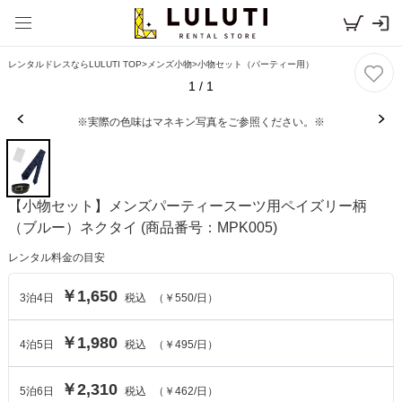
レンタルドレスならLULUTI TOP
>
メンズ小物
>
小物セット（パーティー用）
1
/
1
※実際の色味はマネキン写真をご参照ください。※
【小物セット】メンズパーティースーツ用ペイズリー柄
（ブルー）ネクタイ
(商品番号：MPK005)
レンタル料金の目安
￥1,650
3
泊
4
日
税込
（
￥550
/日）
￥1,980
4
泊
5
日
税込
（
￥495
/日）
￥2,310
5
泊
6
日
税込
（
￥462
/日）