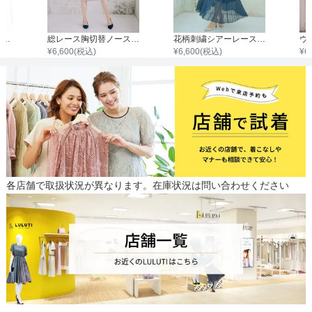
【SNIDEL】チュールエンブロイダリーワンピース
総レース胸切替ノースリーブフィットワンピース
花柄刺繍シアーレース切替えシフォンプリーツワンピース
¥
6,600
(税込)
¥
6,600
(税込)
¥
6
各店舗で取扱状況が異なります。在庫状況は問い合わせください