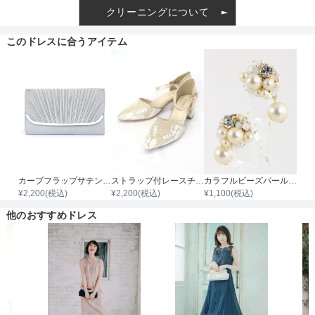
クリーニングについて
透け感
このドレスに合うアイテム
着丈目安
ファスナー
カーブフラップサテンプリーツクラッチバッグ
ストラップ付レースチャンキーヒール
カラフルビーズパールビジュードロップイヤリング
¥
2,200
(税込)
¥
2,200
(税込)
¥
1,100
(税込)
骨格タイプ
他のおすすめドレス