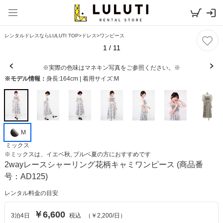
レンタルドレスならLULUTI TOP
>
ドレス
>
ワンピース
1
/
11
※実際の色味はマネキン写真をご参照ください。※
※モデル情報：
身長:164cm | 着用サイズ:M
M
ミックス
※
ミックス
は、
イエベ秋, ブルベ夏
の方におすすめです
2wayレースシャーリング花柄キャミワンピース
(商品番
号：AD125)
レンタル料金の目安
￥6,600
3
泊
4
日
税込
（
￥2,200
/日）