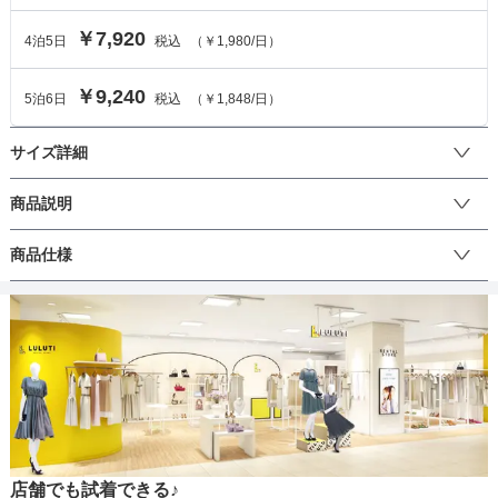
￥7,920
4
泊
5
日
税込
（
￥1,980
/日）
￥9,240
5
泊
6
日
税込
（
￥1,848
/日）
サイズ詳細
ワンピースのサイズ
商品説明
メッシュのような柔らかいレースワンピースと大判の花柄が華やか
商品仕様
サイズ (cm)
M
さを演出する2wayワンピースです。レースワンピースは袖口とウエ
ストがシャーリングデザインになっているので、ふんわりとしすぎ
着丈
115
す女性らしいシルエットで着用できます。袖はふんわりとしたボリ
丈
ひざ上
ひざ下
ミモレ
ロング
パンツ
ュームあるデザインなので二の腕をしっかりカバー。インナーワン
肩幅
28
ピースは大判の花柄なのでレースワンピースと組み合わせると主役
級間違いなし。アジャスター付きなので長さを調整できます。レー
そでの長さ
46
スワンピースを着用しないで、インナーワンピースだけで着用も可
生地の厚さ
薄い
厚め
能な一枚。結婚式に参列の場合、ハオリと組み合わせるのがオスス
アームホール
46
メです。結婚式をはじめとするお祝い事での着用はもちろん、ちょ
っとしたお出かけや写真撮影などでもご利用頂けます♪シーンに合わ
店舗でも試着できる♪