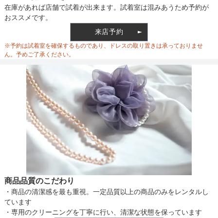
せてご利用下さい。
バスト
84
裏地
あり
在庫があれば店舗で試着が出来ます。試着室は混みあうため予約が
おススメです。
ウエスト
106
来店予約
ウエスト調整
なし
※予約は試着室を確保するものであり、ドレスの取り置きは承っておりませ
ヒップ
184
ん。予めご了承ください。
すそまわり
260
備考
素材
仕様
商品品質のこだわり
・商品の清潔感を最も重視。一定品質以上の商品のみをレンタルし
インナー
ています
・専用のクリーニングを丁寧に行い、清潔な状態を保っています