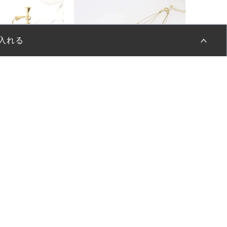
入れる
スの空き状況
グ
パールクリアビーズ3連ワイヤーネックレス
択してください
¥
1,100
¥
1,100
(税込)
(税