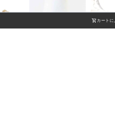
カートに
STEP 01
STEP 02
着用日を選択
返却日を選択
店舗を指定
受取日
受取日
返却日
返却日
現在のドレ
ください
ください
フラワーパールビジュードロップイヤリング
パール2連ネックレス43cm/パール0.3cm～0.8cm
バライヤリン
--
--
--
--
返却日を変更
返却日を変更
日付を選
¥
1,100
¥
1,100
(税込)
(税込)
品番：
sank807
カラー：
シルバー
定後、在庫状況が表示されます
サイズ：
-