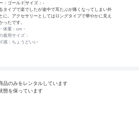
ー：
ゴールド
サイズ：
-
るタイプで楽でしたが途中で耳たぶが痛くなってしまい外
とに。アクセサリーとしてはロングタイプで華やかに見え
かったです。
・体重：
cm・
の着用サイズ：
ズ感：
ちょうどいい
商品のみをレンタルしています
状態を保っています