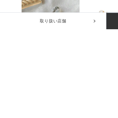
取り扱い店舗
下のカレンダーから着用日を選択してください
下のカレンダーから返却日を選択してください
着用日
着用日
日付を選択して
日付を選択して
ウェーブパールロングイヤリング
¥
1,100
¥
1,100
(税込)
(税込)
カラー：
セット内容
シルバー
※日付設
ご利用料金