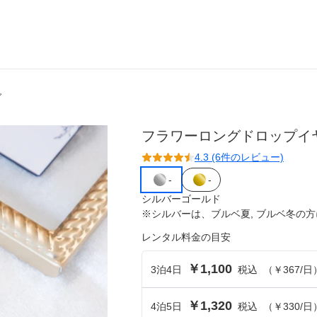
グ
ら選ぶ
シーンから選ぶ
フラワーロングドロップイ
結婚式・パーティ
4.3 (6件のレビュー)
成人式・同窓会
-
-
シルバー
入卒・セレモニー
ゴールド
※
シルバー
は、
ブルベ夏, ブルベ冬
の方
食事・挨拶
レンタル料金の目安
上
推し活・イベント
￥1,100
3
泊
4
日
税込
（
￥367
/日
コンテンツ
￥1,320
4
泊
5
日
税込
（
￥330
/日