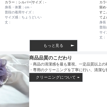
カラー：
シルバー
サイズ：
-
カラ
インナー
身長・体重：
cm・
留め
普段の着用サイズ：
すこ
サイズ感：
ちょうどいい
てよ
丈：
身長
透け感
普段
サイ
丈：
もっと見る
着丈目安
商品品質のこだわり
・商品の清潔感を最も重視。一定品質以上の
・専用のクリーニングを丁寧に行い、清潔な
ファスナー
クリーニングについて
骨格タイプ