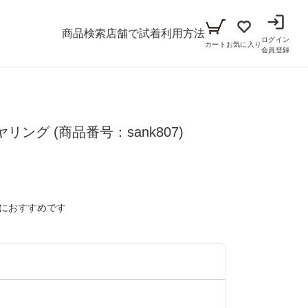
商品検索
店舗で試着
利用方法
ログイン
カート
お気に入り
会員登録
メンズ
ヤリング
シーン
(商品番号：sank807)
アイテム
パーティー
キッズ
ブラックフォーマル
小物セット（パーティー用）
におすすめです
ベビー（70cm-90cm）
リクルート
小物セット（ブラックフォーマル用）
ガール（100cm-165cm）
ドレス
）
ボーイ（100cm-165cm）
スーツ
フォーマル
）