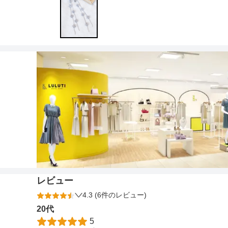
ワンランク上を叶える謝恩会ドレス
その他
フラット
ヘアーアクセサリー
ブラックフォーマル
セレモニースーツ
好印象セレモニーコーデ 初めての卒園
式もこれ一着で安心♡
イヤリング
小物セット
リクルートスーツ
ブランド
ベルト
その他
AIMER
おすすめ商品
ブレスレット
CELFORD
FRAY I.D
SNIDEL
kaene
レビュー
4.3 (6件のレビュー)
Phase Eight
20代
5
REWAKES