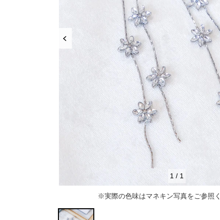
推し活
ルルティオリジナル
骨格＆
マザードレス
じめて
セット
専門家監修 骨格×カラーセット
骨格＆
セット商品
推しに会う日はこれ♡
品さを
【ご親
高級レストランにぴったり！洗練された
8点セット(ドレス＋小物7点)
アウター
夜の装い
羽織り
6点セット(ドレス＋小物5点)
初めての結婚式参列はこれで間違いな
い！
バッグ
4点セット（ドレス＋小物3点）
ボレロ
ご親族・マザードレス風
シューズ
ショール
サブバッグ
1
/
1
同窓会に着ていきたい憧れドレスはこれ
アクセサリー
ジャケット
クラッチバッグ
ヒール
※実際の色味はマネキン写真をご参照
♡
ブラックフォーマル
カーディガン
ハンドバッグ
ストラップ付き
ネックレス