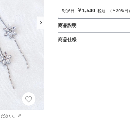
におすすめのドレス特集♥
￥1,540
5
泊
6
日
税込
（
￥308
/日
パーソナルカラーのプロ監修！は
の結婚式参列にぴったりのドレス
商品説明
5連のフラワービジューが目を引
商品仕様
パーソナルカラーのプロ監修！上
くデザインなので、コーディネー
叶える結婚式参列ドレスセット
ン素材なので長時間取り付けてい
族編】
丈
生地の厚さ
ください。※
裏地