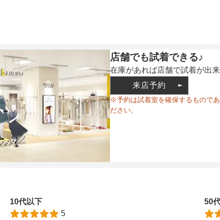
ウエスト調整
店舗でも試着できる♪
在庫があれば店舗で試着が出来
備考
来店予約
※予約は試着室を確保するものであ
ださい。
素材
仕様
10代以下
50
5