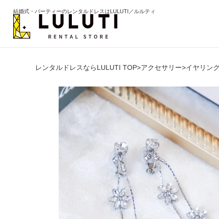
結婚式・パーティーのレンタルドレスはLULUTI／ルルティ
レンタルドレスならLULUTI TOP
>
アクセサリー
>
イヤリン
カテゴリから選ぶ
年代か
ドレス
20代
ワンピース
30代
パンツ
40代
セットアップ
50代
オールインワン
60代以
季節の
ブライズメイド