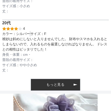
普段の着用サイズ：
サイズ感：
小さめ
丈：
着丈目安
20代
4
ファスナー
カラー：
シルバー
サイズ：
F
袱紗は斜めにしないと入りませんでした。 財布やスマホを入れると
しまらないので、入れるものを厳選しなければなりません。 ドレス
との相性はピッタリでした！
骨格タイプ
身長・体重：
cm・
普段の着用サイズ：
サイズ感：
やや小さめ
丈：
もっと見る