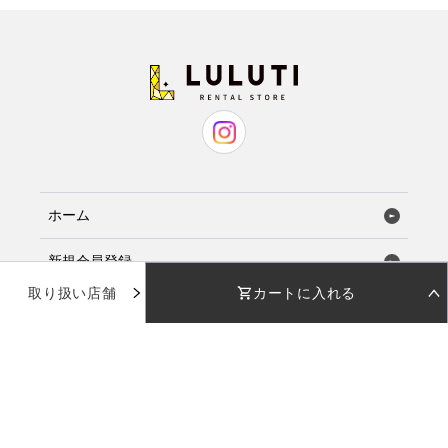
ホーム
新規会員登録
取り扱い店舗
カートに入れる
お気に入り
STEP 01
STEP 02
着用日を選択
返却日を選択
店舗で試着
店舗一覧
着用日
着用日
下のカレンダーから着用日を選択してください
下のカレンダーから返却日を選択してください
品番：
YB007
使い方ガイド
カラー：
シルバー