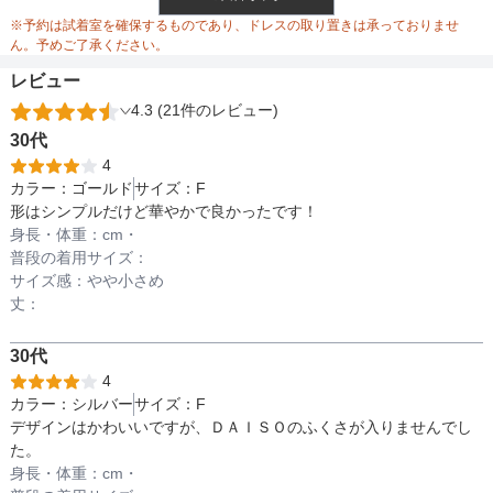
ウエスト調整
※予約は試着室を確保するものであり、ドレスの取り置きは承っておりませ
ん。予めご了承ください。
レビュー
4.3 (21件のレビュー)
備考
30代
4
カラー：
ゴールド
サイズ：
F
素材
形はシンプルだけど華やかで良かったです！
身長・体重：
cm・
普段の着用サイズ：
サイズ感：
やや小さめ
仕様
丈：
30代
インナー
4
カラー：
シルバー
サイズ：
F
デザインはかわいいですが、ＤＡＩＳＯのふくさが入りませんでし
た。
透け感
身長・体重：
cm・