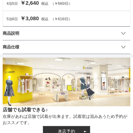
￥2,640
4
泊
5
日
税込
（
￥660
/日）
￥3,080
5
泊
6
日
税込
（
￥616
/日）
商品説明
キラキラ光るグリッターが目を引く取って付きバッグ。サテンプリ
商品仕様
ーツとラメの切り替えが上品さと華やかさを演出します。※こちら
の商品にはチェーンの取付はございません。
丈
生地の厚さ
店舗でも試着できる♪
裏地
在庫があれば店舗で試着が出来ます。試着室は混みあうため予約が
おススメです。
来店予約