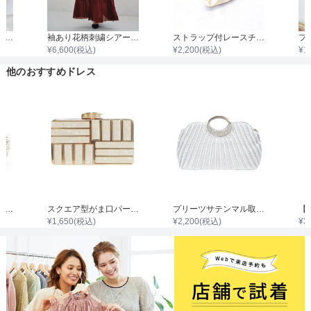
ねじりパールビーズネックレス
袖あり花柄刺繍シアーレース切替えシフォンプリーツワンピース
ストラップ付レースチャンキーヒール
¥
6,600
(税込)
¥
2,200
(税込)
¥
1
他のおすすめドレス
パールがま口リボン付きバック
スクエア型がま口パーティシェルバッグ
プリーツサテンマル取手ダイヤビジュバック
¥
1,650
(税込)
¥
2,200
(税込)
¥
3