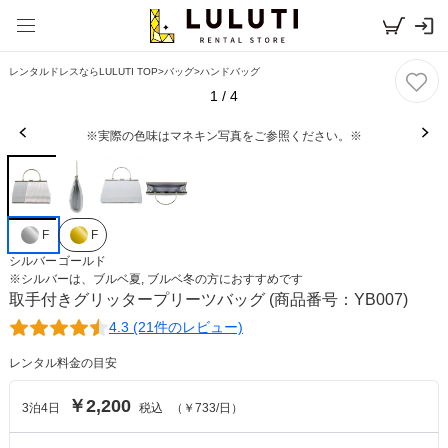
レンタルドレスならLULUTI TOP
>
バッグ
>
ハンドバッグ
1
/
4
※実際の色味はマネキン写真をご参照ください。※
F
F
シルバー
ゴールド
※
シルバー
は、
ブルベ夏, ブルベ冬
の方におすすめです
取手付きグリッタープリーツバッグ
(商品番号：YB007)
4.3 (21件のレビュー)
レンタル料金の目安
￥2,200
3
泊
4
日
税込
（
￥733
/日）