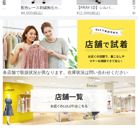
ノースリーブアクセサリー付きウエストタックジャガードワンピース
配色レース刺繍胸元カットアウトワンピース
【FRAY I.D】シルバーリーフレースレイヤードワンピース
¥
6,600
(税込)
¥
11,000
(税込)
¥
6
各店舗で取扱状況が異なります。在庫状況は問い合わせください