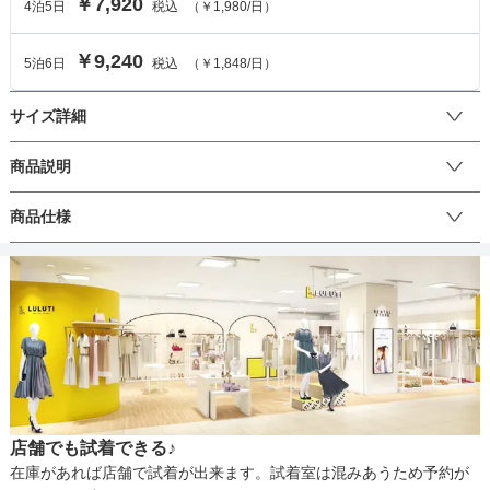
￥7,920
4
泊
5
日
税込
（
￥1,980
/日）
￥9,240
5
泊
6
日
税込
（
￥1,848
/日）
サイズ詳細
ワンピースのサイズ
商品説明
ドレスの中心に縦ラインの可愛らしいハシゴレースが施されてお
商品仕様
サイズ (cm)
38
り、人の目を引く印象的なワンピースです。タイトシルエットで、
エレガントで上品な雰囲気を醸し出します。バックはスピンドル仕
着丈
107
様なので、体型に合わせたサイズ調整が可能です。結婚式や二次
丈
会、披露宴のお呼ばれなどにぴったりなデザインです。成人式・謝
肩幅
32
恩会・同窓会などにもおすすめです♪
そでの長さ
-
生地の厚さ
アームホール
40
店舗でも試着できる♪
バスト
84
裏地
在庫があれば店舗で試着が出来ます。試着室は混みあうため予約が