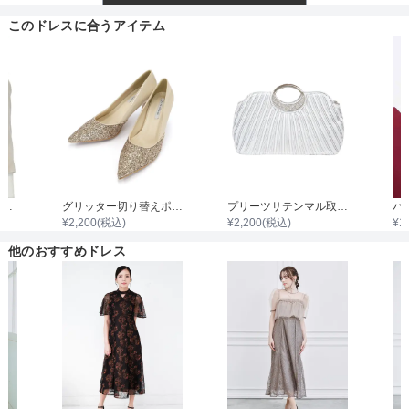
透け感
このドレスに合うアイテム
着丈目安
ファスナー
7分袖ノーカラージャケット
グリッター切り替えポインテッドハイヒール
プリーツサテンマル取手ダイヤビジュバック
¥
2,200
(税込)
¥
2,200
(税込)
¥
1
骨格タイプ
他のおすすめドレス