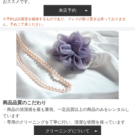
おススメです。
ウエスト
71
来店予約
ウエスト調整
※予約は試着室を確保するものであり、ドレスの取り置きは承っておりませ
ヒップ
86
ん。予めご了承ください。
すそまわり
90
備考
素材
仕様
商品品質のこだわり
・商品の清潔感を最も重視。一定品質以上の商品のみをレンタルし
インナー
ています
・専用のクリーニングを丁寧に行い、清潔な状態を保っています
クリーニングについて