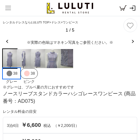
レンタルドレスならLULUTI TOP
>
ドレス
>
ワンピース
1
/
5
※実際の色味はマネキン写真をご参照ください。※
38
38
グレー
ピンク
※
グレー
は、
ブルベ夏
の方におすすめです
ノースリーブスタンドカラーハシゴレースワンピース
(商品
番号：AD075)
レンタル料金の目安
￥6,600
3
泊
4
日
税込
（
￥2,200
/日）