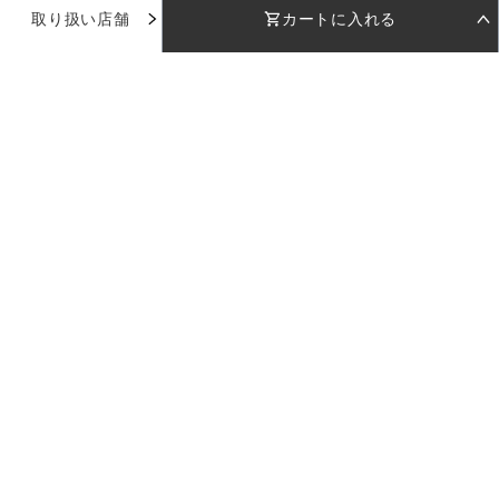
取り扱い店舗
カートに入れる
お気に入り
STEP 01
STEP 02
着用日を選択
返却日を選択
店舗で試着
店舗一覧
着用日
着用日
下のカレンダーから着用日を選択してください
下のカレンダーから返却日を選択してください
品番：
AD075
使い方ガイド
カラー：
グレー
日付を選択してください
日付を選択してください
お問い合わせ
受取日
受取日
返却日
返却日
サイズ：
38
--
--
--
--
返却日を変更
返却日を変更
ログイン
38
店舗を指定
カラー：
グレー
セット内容
※日付設定後、在庫状況が表示されます
ご利用料金
LULUTIについて
企業情報
採用情報
プライバシーポリシー
特定商取引法に基づく表記
サイズ：
現在のドレスの空き状況
38
カートに入れる
※受取日は着用日の2日前に設定されます
38
日付を選択してください
ご利用料金
Copyright 2023 LULUTI All Rights Reserved.