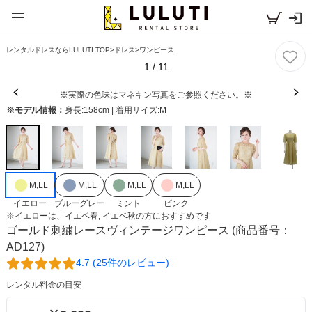
レンタルドレスならLULUTI TOP
>
ドレス
>
ワンピース
1
/
11
※実際の色味はマネキン写真をご参照ください。※
※モデル情報：
身長:158cm | 着用サイズ:M
M,LL
M,LL
M,LL
M,LL
イエロー
ブルーグレー
ミント
ピンク
※
イエロー
は、
イエベ春, イエベ秋
の方におすすめです
ゴールド刺繍レースヴィンテージワンピース
(商品番号：
AD127)
4.7 (25件のレビュー)
レンタル料金の目安