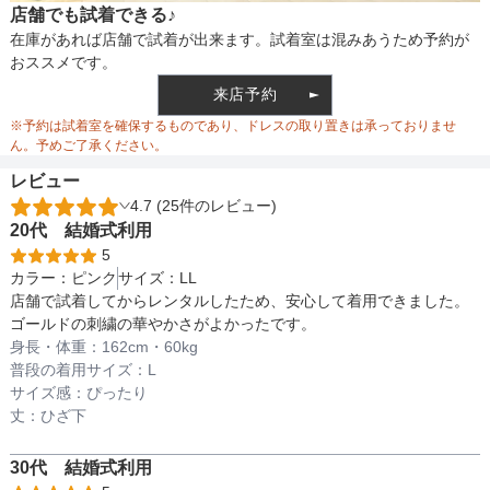
店舗でも試着できる♪
バスト
82
90
裏地
なし
在庫があれば店舗で試着が出来ます。試着室は混みあうため予約が
おススメです。
ウエスト
70
80
来店予約
ウエスト調整
リボン調整
※予約は試着室を確保するものであり、ドレスの取り置きは承っておりませ
ヒップ
110
130
ん。予めご了承ください。
レビュー
すそまわり
220
256
4.7 (25件のレビュー)
備考
20代
結婚式
利用
5
カラー：
ピンク
サイズ：
LL
素材
店舗で試着してからレンタルしたため、安心して着用できました。
ゴールドの刺繍の華やかさがよかったです。
身長・体重：
162
cm・
60kg
普段の着用サイズ：
L
仕様
サイズ感：
ぴったり
丈：
ひざ下
30代
結婚式
利用
インナー