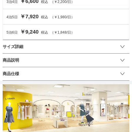
￥6,600
3
泊
4
日
税込
（
￥2,200
/日）
￥7,920
4
泊
5
日
税込
（
￥1,980
/日）
￥9,240
5
泊
6
日
税込
（
￥1,848
/日）
サイズ詳細
ワンピースのサイズ
商品説明
ゴールドの刺繍レースが目を引くフレアワンピース。エレガントな
商品仕様
サイズ (cm)
M
LL
フレアワンピースに大判の花柄刺繍が華やかさを演出します。ウエ
ストは高めで切り替えられている為、脚長効果抜群。首元と袖口が
着丈
102
105
切り替えられているのがワンポイント。ウエストは後ろのリボンで
丈
ひざ上
ひざ下
ミモレ
ロング
パンツ
調節できるので、体系に合わせて着用できる一枚です。歩くたびに
肩幅
33
36
ふんわりと揺れるフレアスカートが目を引きます。結婚式をはじめ
とするお祝い事での着用はもちろん、ちょっとしたお出かけや写真
そでの長さ
31
35
撮影などでもご利用頂けます♪シーンに合わせてご利用下さい。
生地の厚さ
薄い
厚め
アームホール
44
48