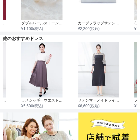
パール2連ネックレス43cm/パール0.3cm～0.8cm
ダブルパールストーンバングル
カーブフラップサテンプリーツクラッチバッグ
¥
1,100
(税込)
¥
2,200
(税込)
¥
1
他のおすすめドレス
花柄レースウエスト切替サテンワンピース
ラメシャギーウエスト切替サテンワンピース
サテンマーメイドラインワンピース
¥
6,600
(税込)
¥
6,600
(税込)
¥
6