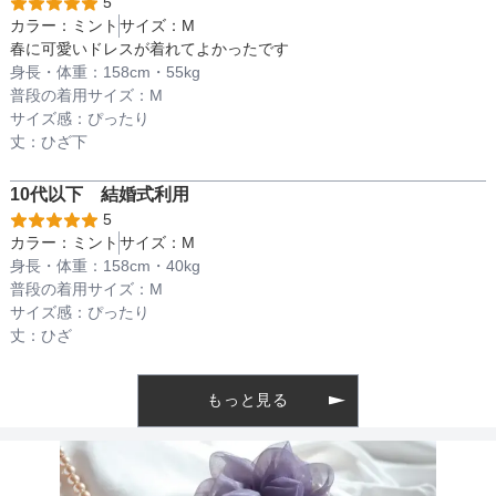
5
カラー：
ミント
サイズ：
M
春に可愛いドレスが着れてよかったです
透け感
身長・体重：
158
cm・
55kg
普段の着用サイズ：
M
サイズ感：
ぴったり
丈：
ひざ下
着丈目安
10代以下
結婚式
利用
5
カラー：
ミント
サイズ：
M
ファスナー
身長・体重：
158
cm・
40kg
普段の着用サイズ：
M
サイズ感：
ぴったり
骨格タイプ
ナチュラル
丈：
ひざ
もっと見る