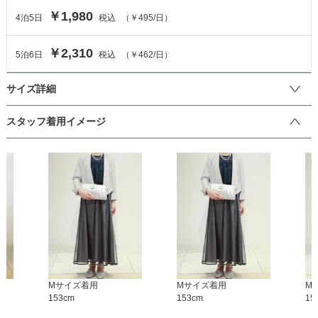
￥1,980
4
泊
5
日
税込
（
￥495
/日）
￥2,310
5
泊
6
日
税込
（
￥462
/日）
サイズ詳細
ジャケットのサイズ
スタッフ着用イメージ
サイズ (cm)
M
L
LL
3L
着丈
41
43
44
45
肩幅
36
36
38
38
そでの長さ
51
52.5
53.5
55
アームホール
M
サイズ着用
40
40
M
サイズ着用
42
42
M
153
cm
153
cm
15
バスト
96
98
102
104