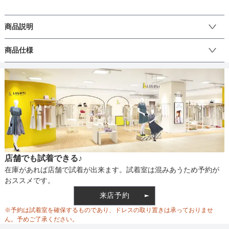
商品説明
コンパクトな美ラインシルエットが魅力の定番のシンプルなジャケ
商品仕様
ット。程よくハリのある生地を使用したコンパクトなシルエットで
す。ドレスに相性の良いデザインなので、コーディネートのアクセ
ントやTPO別に着用いただけます。ショールカラーやターンバック
丈
の袖もポイント。
生地の厚さ
店舗でも試着できる♪
裏地
在庫があれば店舗で試着が出来ます。試着室は混みあうため予約が
おススメです。
来店予約
ウエスト調整
※予約は試着室を確保するものであり、ドレスの取り置きは承っておりませ
ん。予めご了承ください。