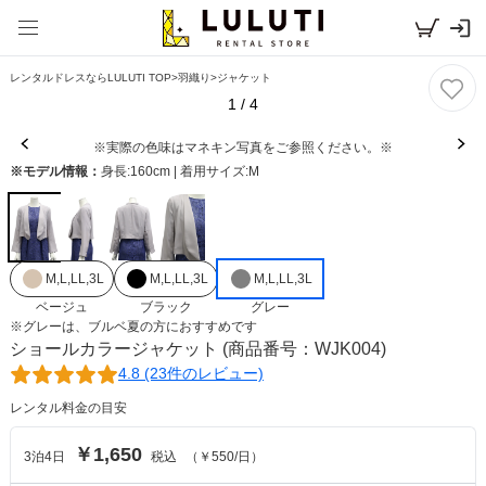
レンタルドレスならLULUTI TOP
>
羽織り
>
ジャケット
1
/
4
※実際の色味はマネキン写真をご参照ください。※
※モデル情報：
身長:160cm | 着用サイズ:M
M,L,LL,3L
M,L,LL,3L
M,L,LL,3L
ベージュ
ブラック
グレー
※
グレー
は、
ブルベ夏
の方におすすめです
ショールカラージャケット
(商品番号：WJK004)
4.8 (23件のレビュー)
レンタル料金の目安
￥1,650
3
泊
4
日
税込
（
￥550
/日）