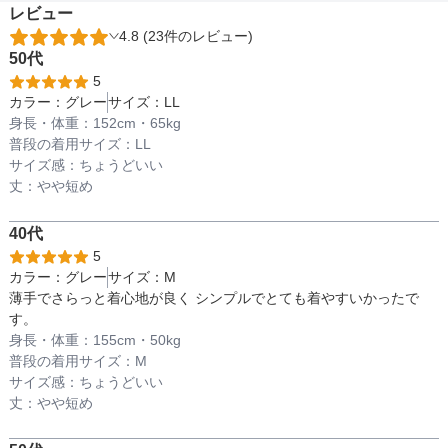
レビュー
4.8 (23件のレビュー)
備考
50代
5
カラー：
グレー
サイズ：
LL
素材
身長・体重：
152
cm・
65kg
普段の着用サイズ：
LL
サイズ感：
ちょうどいい
丈：
やや短め
仕様
40代
5
カラー：
グレー
サイズ：
M
インナー
薄手でさらっと着心地が良く シンプルでとても着やすいかったで
す。
身長・体重：
155
cm・
50kg
透け感
普段の着用サイズ：
M
サイズ感：
ちょうどいい
丈：
やや短め
着丈目安