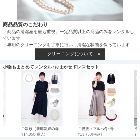
商品品質のこだわり
・商品の清潔感を最も重視。一定品質以上の商品のみをレンタルし
ています
・専用のクリーニングを丁寧に行い、清潔な状態を保っています
クリーニングについて
小物もまとめてレンタル♪おまかせドレスセット
ご親族（ブルべ冬×骨格ナチュラル）
ご親族（新郎新婦の母）マザードレス風（ブルべ冬×骨格ストレート）
ご親族（ブルべ冬×骨格ナチュラル）
¥
14,850
(税込)
¥
13,750
(税込)
¥
1