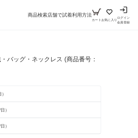
商品検索
店舗で試着
利用方法
ログイン
カート
お気に入り
会員登録
メンズ
織・バッグ・ネックレス
シーン
(商品番号：
アイテム
パーティー
キッズ
ブラックフォーマル
小物セット（パーティー用）
日）
ベビー（70cm-90cm）
リクルート
小物セット（ブラックフォーマル用）
/日）
ガール（100cm-165cm）
ドレス
/日）
ボーイ（100cm-165cm）
スーツ
フォーマル