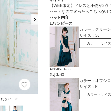
におすすめのドレス特集♥
【WEB限定】ドレスと小物が3
セットなので迷ったらこちらがオ
パーソナルカラーのプロ監修！は
セット内容
の結婚式参列にぴったりのドレス
1
.
ワンピース
カラー：
グリーン
パーソナルカラーのプロ監修！上
サイズ：
38
叶える結婚式参列ドレスセット
カラー・サイ
族編】
AD040-61-38
2
.
ボレロ
カラー：
オフシロ
サイズ：
F
カラー・サイ
ください。※