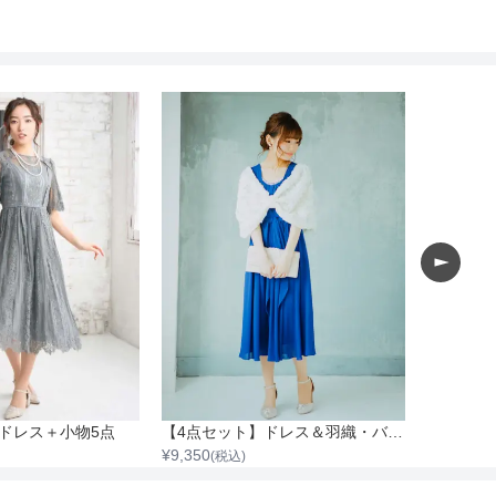
ドレス＋小物5点
【4点セット】ドレス＆羽織・バック・イヤリング
¥
9,350
¥
9,350
(税込)
(税