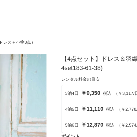
ドレス＋小物3点）
ら選ぶ
シーンから選ぶ
【4点セット】ドレス＆羽
結婚式・パーティ
4set183-61-38)
成人式・同窓会
レンタル料金の目安
入卒・セレモニー
￥9,350
3
泊
4
日
税込
（
￥3,117
/
食事・挨拶
￥11,110
4
泊
5
日
税込
（
￥2,778
上
推し活・イベント
￥12,870
コンテンツ
5
泊
6
日
税込
（
￥2,574
ポイント