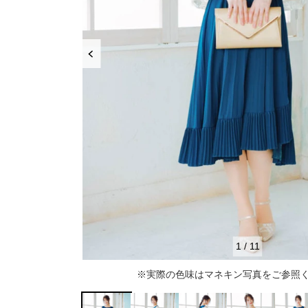
推し活
ルルティオリジナル
骨格＆
マザードレス
じめて
セット
専門家監修 骨格×カラーセット
骨格＆
セット商品
推しに会う日はこれ♡
品さを
【ご親
高級レストランにぴったり！洗練された
8点セット(ドレス＋小物7点)
アウター
夜の装い
羽織り
6点セット(ドレス＋小物5点)
初めての結婚式参列はこれで間違いな
い！
バッグ
4点セット（ドレス＋小物3点）
ボレロ
ご親族・マザードレス風
シューズ
ショール
サブバッグ
1
/
11
同窓会に着ていきたい憧れドレスはこれ
アクセサリー
ジャケット
クラッチバッグ
ヒール
※実際の色味はマネキン写真をご参照
♡
ブラックフォーマル
カーディガン
ハンドバッグ
ストラップ付き
ネックレス