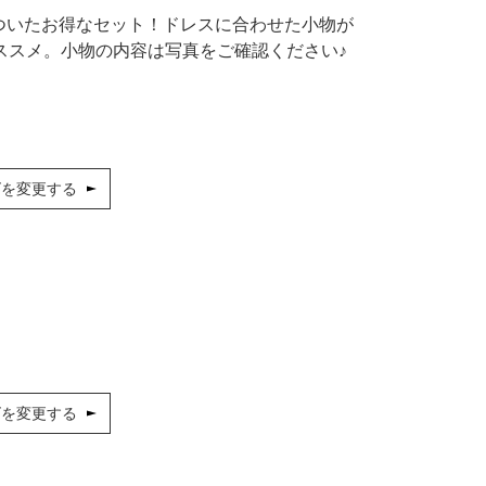
シューズ
カジュアル
ドレス
スーツ
点ついたお得なセット！ドレスに合わせた小物が
ススメ。小物の内容は写真をご確認ください♪
その他衣装
ローファー
キッズパンプス
ズを変更する
ズを変更する