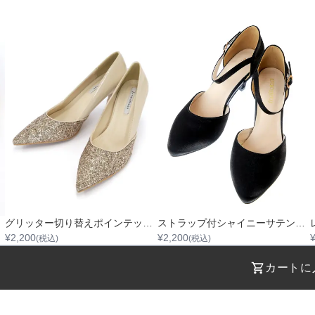
グリッター切り替えポインテッドハイヒール
ストラップ付シャイニーサテンハイヒール
¥
2,200
¥
2,200
(税込)
(税込)
カートに
STEP 01
STEP 02
着用日を選択
返却日を選択