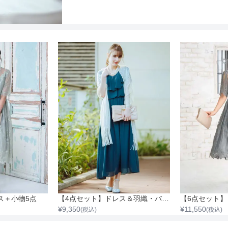
ス＋小物5点
【4点セット】ドレス＆羽織・バック・ネックレス
【6点セット】
¥
9,350
¥
11,550
(税込)
(税込)