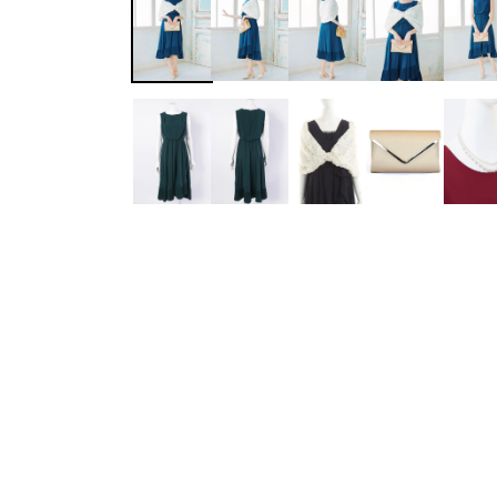
ワンランク上を叶える謝恩会ドレス
その他
フラット
ヘアーアクセサリー
ブラックフォーマル
セレモニースーツ
好印象セレモニーコーデ 初めての卒園
式もこれ一着で安心♡
イヤリング
小物セット
リクルートスーツ
ブランド
ベルト
その他
AIMER
おすすめ商品
ブレスレット
CELFORD
FRAY I.D
SNIDEL
kaene
Phase Eight
REWAKES