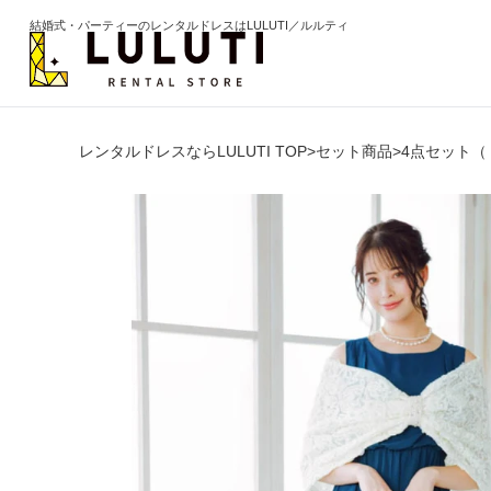
結婚式・パーティーのレンタルドレスはLULUTI／ルルティ
レンタルドレスならLULUTI TOP
>
セット商品
>
4点セット（
カテゴリから選ぶ
年代か
ドレス
20代
ワンピース
30代
パンツ
40代
セットアップ
50代
オールインワン
60代以
季節の
ブライズメイド