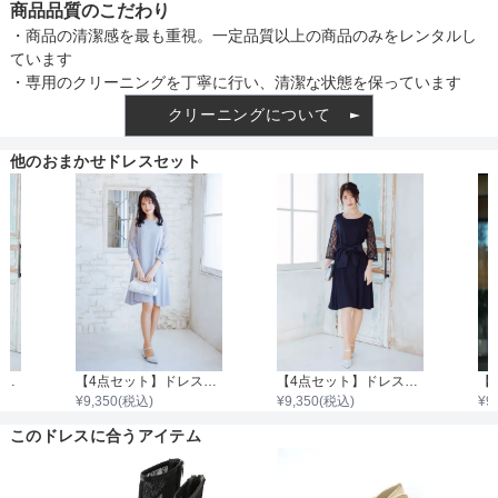
商品品質のこだわり
・商品の清潔感を最も重視。一定品質以上の商品のみをレンタルし
ています
・専用のクリーニングを丁寧に行い、清潔な状態を保っています
クリーニングについて
他のおまかせドレスセット
【4点セット】ドレス＆バッグ・ネックレス・イヤリング
【4点セット】ドレス＆バッグ・ネックレス・イヤリング
【4点セット】ドレス＆バッグ・ネックレス・イヤリング
¥
9,350
(税込)
¥
9,350
(税込)
¥
9
このドレスに合うアイテム