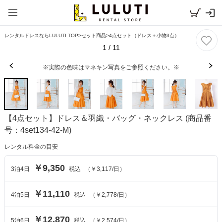
レンタルドレスならLULUTI TOP
>
セット商品
>
4点セット（ドレス＋小物3点）
1
/
11
※実際の色味はマネキン写真をご参照ください。※
【4点セット】ドレス＆羽織・バッグ・ネックレス
(商品番
号：4set134-42-M)
レンタル料金の目安
￥9,350
3
泊
4
日
税込
（
￥3,117
/日）
￥11,110
4
泊
5
日
税込
（
￥2,778
/日）
￥12,870
5
泊
6
日
税込
（
￥2,574
/日）