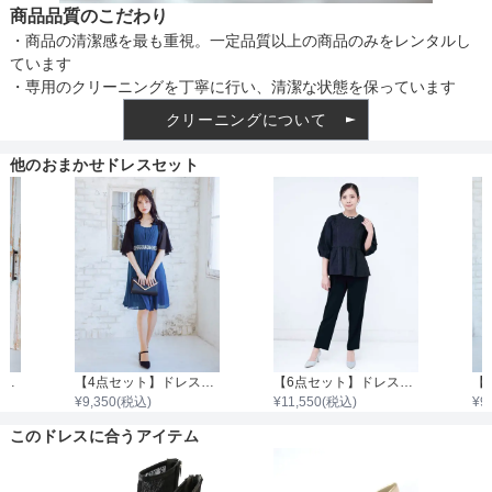
商品品質のこだわり
・商品の清潔感を最も重視。一定品質以上の商品のみをレンタルし
ています
・専用のクリーニングを丁寧に行い、清潔な状態を保っています
クリーニングについて
他のおまかせドレスセット
【4点セット】ドレス＆羽織・バッグ・ネックレス
【4点セット】ドレス＆羽織・バッグ・ネックレス
【6点セット】ドレス＋小物5点
¥
9,350
(税込)
¥
11,550
(税込)
¥
9
このドレスに合うアイテム