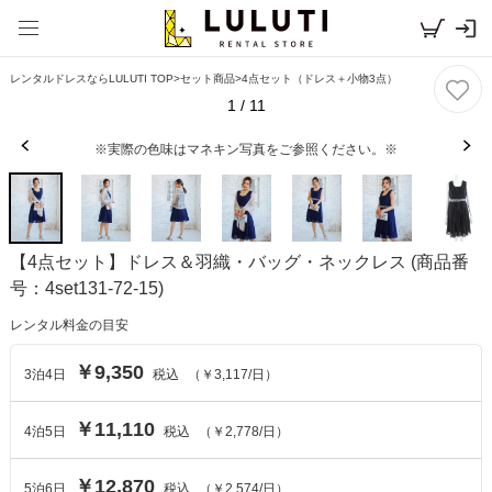
レンタルドレスならLULUTI TOP
>
セット商品
>
4点セット（ドレス＋小物3点）
1
/
11
※実際の色味はマネキン写真をご参照ください。※
【4点セット】ドレス＆羽織・バッグ・ネックレス
(商品番
号：4set131-72-15)
レンタル料金の目安
￥9,350
3
泊
4
日
税込
（
￥3,117
/日）
￥11,110
4
泊
5
日
税込
（
￥2,778
/日）
￥12,870
5
泊
6
日
税込
（
￥2,574
/日）