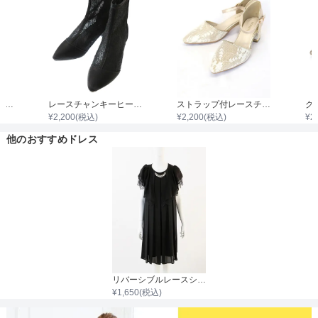
ストラップ付シャイニーサテンハイヒール
レースチャンキーヒールブーツ
ストラップ付レースチャンキーヒール
¥
2,200
(税込)
¥
2,200
(税込)
¥
2
他のおすすめドレス
リバーシブルレースシフォンボレロ
¥
1,650
(税込)