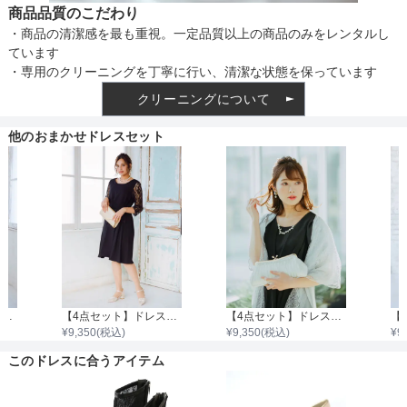
商品品質のこだわり
・商品の清潔感を最も重視。一定品質以上の商品のみをレンタルし
ています
・専用のクリーニングを丁寧に行い、清潔な状態を保っています
クリーニングについて
他のおまかせドレスセット
【4点セット】ドレス＆羽織・バッグ・ネックレス
【4点セット】ドレス＆バッグ・ネックレス・イヤリング
【4点セット】ドレス＆羽織・バック・イヤリング
¥
9,350
(税込)
¥
9,350
(税込)
¥
9
このドレスに合うアイテム