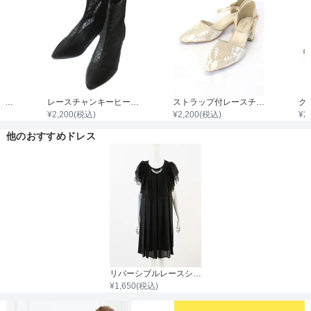
ストラップ付シャイニーサテンハイヒール
レースチャンキーヒールブーツ
ストラップ付レースチャンキーヒール
¥
2,200
(税込)
¥
2,200
(税込)
¥
2
他のおすすめドレス
リバーシブルレースシフォンボレロ
¥
1,650
(税込)