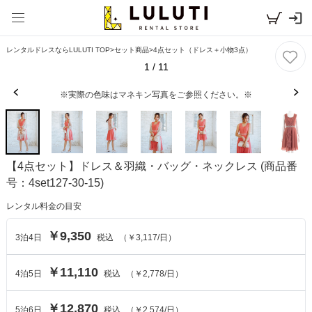
レンタルドレスならLULUTI TOP
>
セット商品
>
4点セット（ドレス＋小物3点）
1
/
11
※実際の色味はマネキン写真をご参照ください。※
【4点セット】ドレス＆羽織・バッグ・ネックレス
(商品番
号：4set127-30-15)
レンタル料金の目安
￥9,350
3
泊
4
日
税込
（
￥3,117
/日）
￥11,110
4
泊
5
日
税込
（
￥2,778
/日）
￥12,870
5
泊
6
日
税込
（
￥2,574
/日）