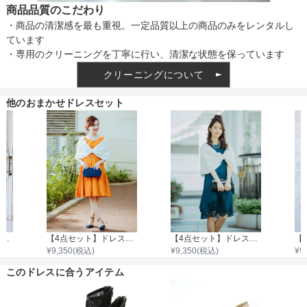
商品品質のこだわり
・商品の清潔感を最も重視。一定品質以上の商品のみをレンタルし
ています
・専用のクリーニングを丁寧に行い、清潔な状態を保っています
クリーニングについて
他のおまかせドレスセット
【4点セット】ドレス＆羽織・バッグ・ネックレス
【4点セット】ドレス＆羽織・バック・ネックレス
【4点セット】ドレス＆羽織・バック・ネックレス
¥
9,350
(税込)
¥
9,350
(税込)
¥
9
このドレスに合うアイテム