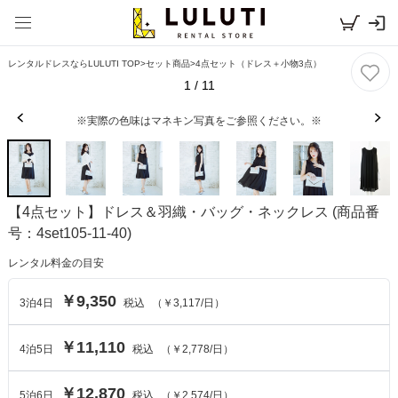
レンタルドレスならLULUTI TOP
>
セット商品
>
4点セット（ドレス＋小物3点）
1
/
11
※実際の色味はマネキン写真をご参照ください。※
【4点セット】ドレス＆羽織・バッグ・ネックレス
(商品番
号：4set105-11-40)
レンタル料金の目安
￥9,350
3
泊
4
日
税込
（
￥3,117
/日）
￥11,110
4
泊
5
日
税込
（
￥2,778
/日）
￥12,870
5
泊
6
日
税込
（
￥2,574
/日）