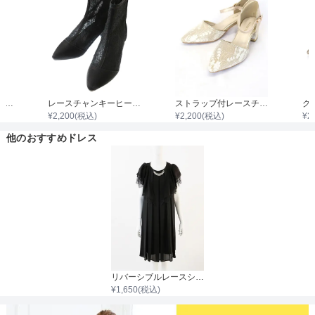
ストラップ付シャイニーサテンハイヒール
レースチャンキーヒールブーツ
ストラップ付レースチャンキーヒール
¥
2,200
(税込)
¥
2,200
(税込)
¥
2
他のおすすめドレス
リバーシブルレースシフォンボレロ
¥
1,650
(税込)