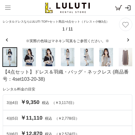
レンタルドレスならLULUTI TOP
>
セット商品
>
4点セット（ドレス＋小物3点）
1
/
11
※実際の色味はマネキン写真をご参照ください。※
【4点セット】ドレス＆羽織・バッグ・ネックレス
(商品番
号：4set103-20-38)
レンタル料金の目安
￥9,350
3
泊
4
日
税込
（
￥3,117
/日）
￥11,110
4
泊
5
日
税込
（
￥2,778
/日）
￥12,870
5
泊
6
日
税込
（
￥2,574
/日）