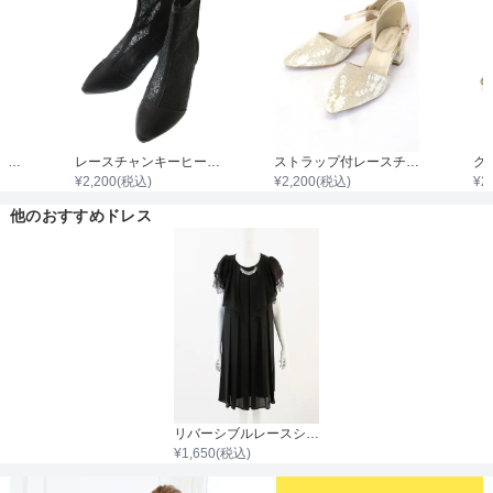
ストラップ付シャイニーサテンハイヒール
レースチャンキーヒールブーツ
ストラップ付レースチャンキーヒール
¥
2,200
(税込)
¥
2,200
(税込)
¥
2
他のおすすめドレス
リバーシブルレースシフォンボレロ
¥
1,650
(税込)