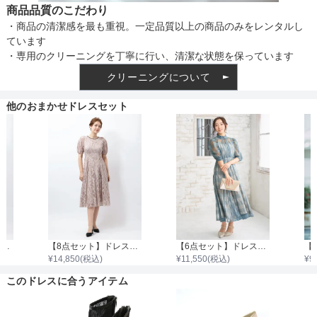
商品品質のこだわり
・商品の清潔感を最も重視。一定品質以上の商品のみをレンタルし
ています
・専用のクリーニングを丁寧に行い、清潔な状態を保っています
クリーニングについて
他のおまかせドレスセット
【8点セット】ドレス＋小物7点
【8点セット】ドレス＋小物7点
【6点セット】ドレス＋小物5点
¥
14,850
(税込)
¥
11,550
(税込)
¥
9
このドレスに合うアイテム