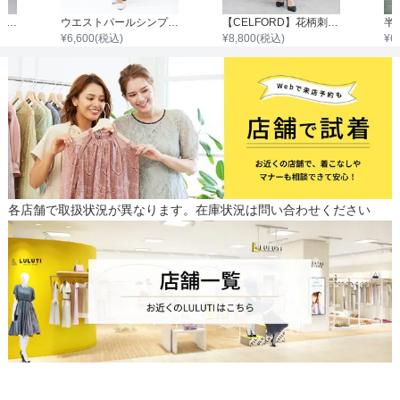
ノースリーブイレギュラー切替レースワンピース
ウエストパールシンプルジョーゼットワンピース
【CELFORD】花柄刺繍ベロアワンピース
¥
6,600
(税込)
¥
8,800
(税込)
¥
6
各店舗で取扱状況が異なります。在庫状況は問い合わせください