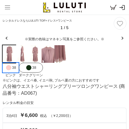
レンタルドレスならLULUTI TOP
>
ドレス
>
ワンピース
1
/
5
※実際の色味はマネキン写真をご参照ください。※
38
38
ピンク
ダークグリーン
※
ピンク
は、
イエベ春, イエベ秋, ブルベ夏
の方におすすめです
八分袖ウエストシャーリングプリーツロングワンピース
(商
品番号：AD067)
レンタル料金の目安
￥6,600
3
泊
4
日
税込
（
￥2,200
/日）