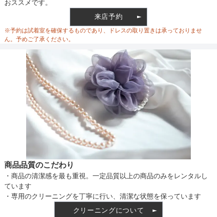
おススメです。
ウエスト
90
来店予約
ウエスト調整
ゴム調整
※予約は試着室を確保するものであり、ドレスの取り置きは承っておりませ
ヒップ
124
ん。予めご了承ください。
すそまわり
292
備考
ウエストサイズは最大値のサイズです。
素材
仕様
商品品質のこだわり
・商品の清潔感を最も重視。一定品質以上の商品のみをレンタルし
インナー
ています
・専用のクリーニングを丁寧に行い、清潔な状態を保っています
クリーニングについて