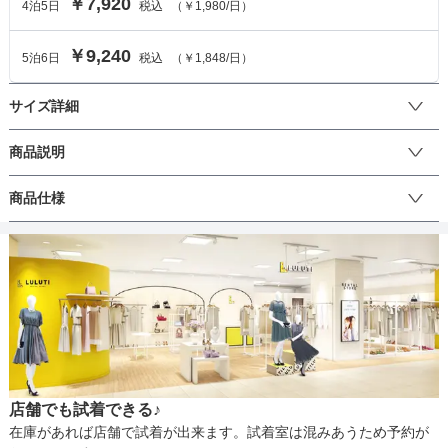
￥7,920
4
泊
5
日
税込
（
￥1,980
/日）
￥9,240
5
泊
6
日
税込
（
￥1,848
/日）
サイズ詳細
ワンピースのサイズ
商品説明
ウエスト部分にシャーリングが入っており、気になるお腹周りもス
商品仕様
サイズ (cm)
38
ッキリ見せてくれます♪シフォン素材のプリーツスカートがエレガン
トな印象のドレスです。袖付きなので羽織が入らないのも嬉しいポ
着丈
125.5
イント。結婚式や二次会、披露宴のお呼ばれなどにぴったりなデザ
丈
ひざ上
ひざ下
ミモレ
ロング
パンツ
インです。成人式・謝恩会・同窓会などにもおすすめです♪
肩幅
34.5
そでの長さ
48
生地の厚さ
薄い
厚め
アームホール
34.5
店舗でも試着できる♪
バスト
86
裏地
あり
在庫があれば店舗で試着が出来ます。試着室は混みあうため予約が