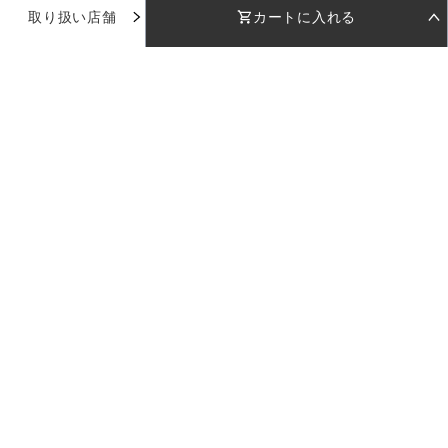
取り扱い店舗
カートに入れる
お気に入り
STEP 01
STEP 02
着用日を選択
返却日を選択
店舗で試着
店舗一覧
着用日
着用日
下のカレンダーから着用日を選択してください
下のカレンダーから返却日を選択してください
品番：
AD067
使い方ガイド
カラー：
ピンク
日付を選択してください
日付を選択してください
お問い合わせ
受取日
受取日
返却日
返却日
サイズ：
38
--
--
--
--
返却日を変更
返却日を変更
ログイン
38
店舗を指定
カラー：
ピンク
セット内容
※日付設定後、在庫状況が表示されます
ご利用料金
LULUTIについて
企業情報
採用情報
プライバシーポリシー
特定商取引法に基づく表記
サイズ：
現在のドレスの空き状況
38
カートに入れる
※受取日は着用日の2日前に設定されます
38
日付を選択してください
ご利用料金
Copyright 2023 LULUTI All Rights Reserved.