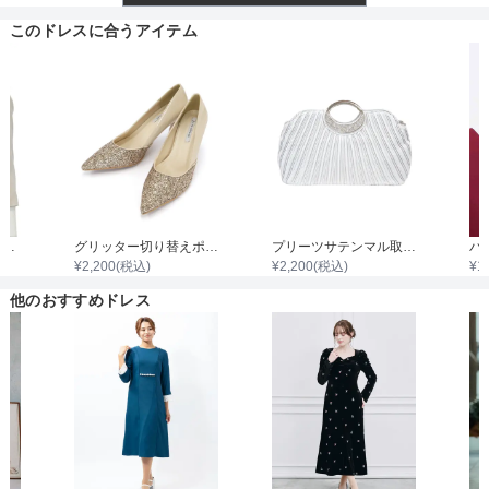
透け感
このドレスに合うアイテム
着丈目安
ファスナー
7分袖ノーカラージャケット
グリッター切り替えポインテッドハイヒール
プリーツサテンマル取手ダイヤビジュバック
¥
2,200
(税込)
¥
2,200
(税込)
¥
1
骨格タイプ
他のおすすめドレス