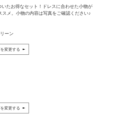
シューズ
カジュアル
ドレス
スーツ
点ついたお得なセット！ドレスに合わせた小物が
ススメ。小物の内容は写真をご確認ください♪
その他衣装
ローファー
キッズパンプス
リーン
ズを変更する
ズを変更する