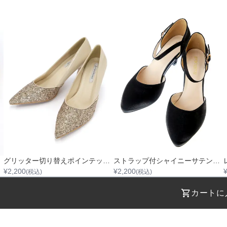
グリッター切り替えポインテッドハイヒール
ストラップ付シャイニーサテンハイヒール
¥
2,200
¥
2,200
(税込)
(税込)
カートに
STEP 01
STEP 02
着用日を選択
返却日を選択