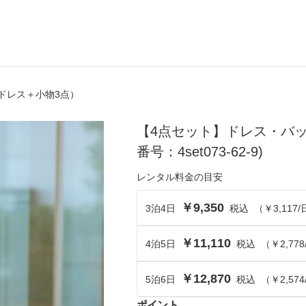
ドレス＋小物3点）
ら選ぶ
シーンから選ぶ
【4点セット】ドレス・バ
結婚式・パーティ
番号：4set073-62-9)
成人式・同窓会
レンタル料金の目安
入卒・セレモニー
￥9,350
3
泊
4
日
税込
（
￥3,117
/
食事・挨拶
￥11,110
4
泊
5
日
税込
（
￥2,778
上
推し活・イベント
￥12,870
コンテンツ
5
泊
6
日
税込
（
￥2,574
ポイント