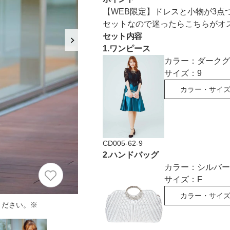
におすすめのドレス特集♥
【WEB限定】ドレスと小物が3
セットなので迷ったらこちらがオ
パーソナルカラーのプロ監修！は
セット内容
の結婚式参列にぴったりのドレス
1
.
ワンピース
カラー：
ダークグ
パーソナルカラーのプロ監修！上
サイズ：
9
叶える結婚式参列ドレスセット
カラー・サイ
族編】
CD005-62-9
2
.
ハンドバッグ
カラー：
シルバー
サイズ：
F
カラー・サイ
ください。※