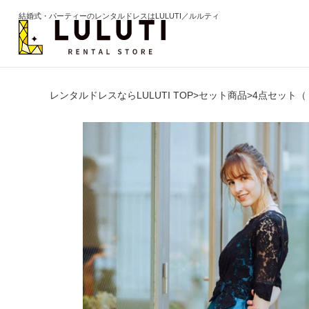
結婚式・パーティーのレンタルドレスはLULUTI／ルルティ
レンタルドレスならLULUTI TOP
>
セット商品
>
4点セット（
カテゴリから選ぶ
年代か
ドレス
20代
ワンピース
30代
パンツ
40代
セットアップ
50代
オールインワン
60代以
季節の
ブライズメイド