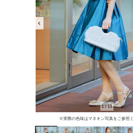
推し活
ルルティオリジナル
骨格＆
マザードレス
じめて
セット
専門家監修 骨格×カラーセット
骨格＆
セット商品
推しに会う日はこれ♡
品さを
【ご親
高級レストランにぴったり！洗練された
8点セット(ドレス＋小物7点)
アウター
夜の装い
羽織り
6点セット(ドレス＋小物5点)
初めての結婚式参列はこれで間違いな
い！
バッグ
4点セット（ドレス＋小物3点）
ボレロ
ご親族・マザードレス風
シューズ
ショール
サブバッグ
1
/
13
同窓会に着ていきたい憧れドレスはこれ
アクセサリー
ジャケット
クラッチバッグ
ヒール
※実際の色味はマネキン写真をご参照
♡
ブラックフォーマル
カーディガン
ハンドバッグ
ストラップ付き
ネックレス