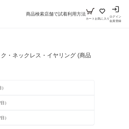
商品検索
店舗で試着
利用方法
ログイン
カート
お気に入り
会員登録
メンズ
ック・ネックレス・イヤリング
シーン
(商品
アイテム
パーティー
キッズ
ブラックフォーマル
小物セット（パーティー用）
日）
ベビー（70cm-90cm）
リクルート
小物セット（ブラックフォーマル用）
/日）
ガール（100cm-165cm）
ドレス
/日）
ボーイ（100cm-165cm）
スーツ
フォーマル