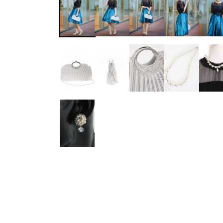
ワンランク上を叶える謝恩会ドレス
その他
フラット
ヘアーアクセサリー
ブラックフォーマル
セレモニースーツ
好印象セレモニーコーデ 初めての卒園
式もこれ一着で安心♡
イヤリング
小物セット
リクルートスーツ
ブランド
ベルト
その他
AIMER
おすすめ商品
ブレスレット
CELFORD
FRAY I.D
SNIDEL
kaene
Phase Eight
REWAKES