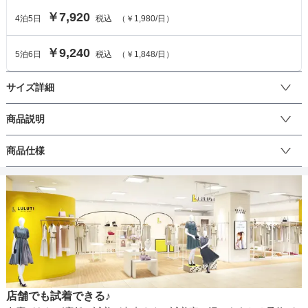
￥7,920
4
泊
5
日
税込
（
￥1,980
/日）
￥9,240
5
泊
6
日
税込
（
￥1,848
/日）
サイズ詳細
ワンピースのサイズ
商品説明
フェザー柄の刺繍にスパンコールが散りばめられた、煌びやかでエ
商品仕様
サイズ (cm)
38
レガントなドレスです。ウエストの大きめリボンがアクセントにな
り、メリハリのあるスッキリラインに見せてくれます。ボレロなど
着丈
93
のハオリと合わせるとさらにキュートな印象に♪結婚式や二次会、披
丈
ひざ上
ひざ下
ミモレ
ロング
パンツ
露宴のお呼ばれなどにぴったりなデザインです。成人式・謝恩会・
肩幅
34.5
同窓会などにもおすすめです♪
そでの長さ
-
生地の厚さ
薄い
厚め
アームホール
34.5
店舗でも試着できる♪