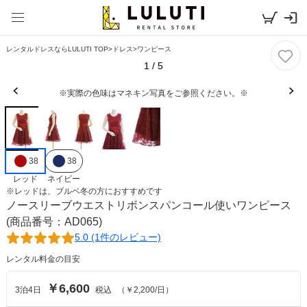
レンタルドレスならLULUTI TOP
>
ドレス
>
ワンピース
1
/
5
※実際の色味はマネキン写真をご参照ください。※
38
38
レッド
ネイビー
※
レッド
は、
ブルベ冬
の方におすすめです
ノースリーブウエストリボンスパンコール使いワンピース
(商品番号：AD065)
5.0 (1件のレビュー)
レンタル料金の目安
￥6,600
3
泊
4
日
税込
（
￥2,200
/日）