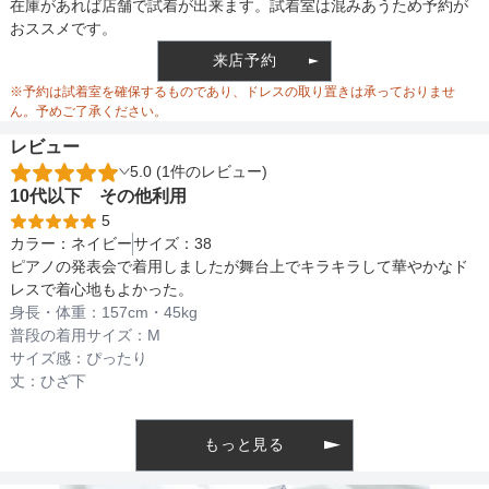
バスト
82
裏地
あり
在庫があれば店舗で試着が出来ます。試着室は混みあうため予約が
おススメです。
ウエスト
70
来店予約
ウエスト調整
リボン調整
※予約は試着室を確保するものであり、ドレスの取り置きは承っておりませ
ヒップ
112
ん。予めご了承ください。
レビュー
すそまわり
284
5.0 (1件のレビュー)
備考
10代以下
その他
利用
5
カラー：
ネイビー
サイズ：
38
素材
ピアノの発表会で着用しましたが舞台上でキラキラして華やかなド
レスで着心地もよかった。
身長・体重：
157
cm・
45kg
普段の着用サイズ：
M
仕様
サイズ感：
ぴったり
丈：
ひざ下
インナー
もっと見る