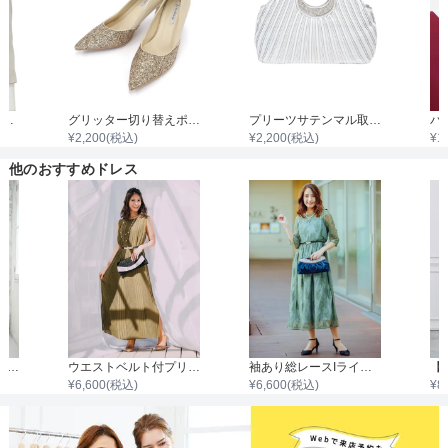
7分袖ノーカラージャケット
グリッター切り替えポインテッドハイヒール
プリーツサテンマル取手ダイヤビジュバック
¥
2,200
(税込)
¥
2,200
(税込)
¥
1
他のおすすめドレス
ノースリーブはしごレース使いチュールシアーワンピース
ウエストベルト付プリーツロングワンピース
袖あり総レースIラインロングワンピース
¥
6,600
(税込)
¥
6,600
(税込)
¥
8