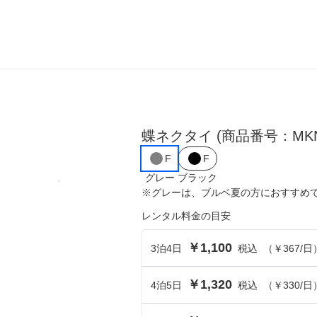
ら選ぶ
シーンから選ぶ
蝶ネクタイ
結婚式・パーティ
(商品番号：MKN
F
F
成人式・同窓会
グレー
ブラック
※
グレー
は、
ブルベ夏
の方におすすめ
入卒・セレモニー
レンタル料金の目安
食事・挨拶
￥1,100
3
泊
4
日
税込
（
￥367
/日
上
推し活・イベント
￥1,320
4
泊
5
日
税込
（
￥330
/日
コンテンツ