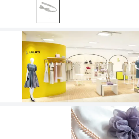
ワンランク上を叶える謝恩会ドレス
その他
フラット
ヘアーアクセサリー
ブラックフォーマル
セレモニースーツ
好印象セレモニーコーデ 初めての卒園
式もこれ一着で安心♡
イヤリング
小物セット
リクルートスーツ
ブランド
ベルト
その他
AIMER
おすすめ商品
ブレスレット
CELFORD
FRAY I.D
SNIDEL
kaene
Phase Eight
REWAKES