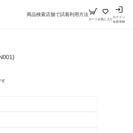
商品検索
店舗で試着
利用方法
ログイン
カート
お気に入り
会員登録
メンズ
001)
シーン
アイテム
パーティー
キッズ
です
ブラックフォーマル
小物セット（パーティー用）
ベビー（70cm-90cm）
リクルート
小物セット（ブラックフォーマル用）
）
ガール（100cm-165cm）
ドレス
）
ボーイ（100cm-165cm）
スーツ
フォーマル