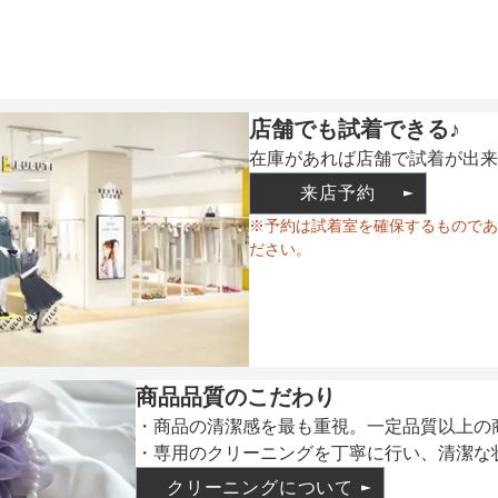
ウエスト調整
店舗でも試着できる♪
備考
在庫があれば店舗で試着が出来
来店予約
※予約は試着室を確保するものであ
ださい。
素材
仕様
商品品質のこだわり
・商品の清潔感を最も重視。一定品質以上の
・専用のクリーニングを丁寧に行い、清潔な
インナー
クリーニングについて