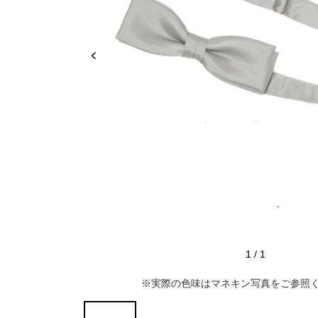
推し活
ルルティオリジナル
骨格＆
マザードレス
じめて
セット
専門家監修 骨格×カラーセット
骨格＆
セット商品
推しに会う日はこれ♡
品さを
【ご親
高級レストランにぴったり！洗練された
8点セット(ドレス＋小物7点)
アウター
夜の装い
羽織り
6点セット(ドレス＋小物5点)
初めての結婚式参列はこれで間違いな
い！
バッグ
4点セット（ドレス＋小物3点）
ボレロ
ご親族・マザードレス風
シューズ
ショール
サブバッグ
1
/
1
同窓会に着ていきたい憧れドレスはこれ
アクセサリー
ジャケット
クラッチバッグ
ヒール
※実際の色味はマネキン写真をご参照
♡
ブラックフォーマル
カーディガン
ハンドバッグ
ストラップ付き
ネックレス