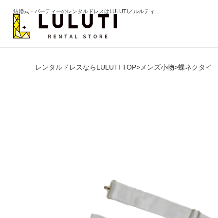
結婚式・パーティーのレンタルドレスはLULUTI／ルルティ
レンタルドレスならLULUTI TOP
>
メンズ小物
>
蝶ネクタイ
カテゴリから選ぶ
年代か
ドレス
20代
ワンピース
30代
パンツ
40代
セットアップ
50代
オールインワン
60代以
季節の
ブライズメイド