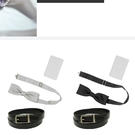
透け感
着丈目安
ファスナー
骨格タイプ