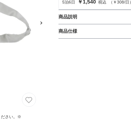
￥1,540
5
泊
6
日
税込
（
￥308
/日
におすすめのドレス特集♥
パーソナルカラーのプロ監修！は
商品説明
の結婚式参列にぴったりのドレス
パーティーにぴったりな蝶ネクタ
商品仕様
パーソナルカラーのプロ監修！上
叶える結婚式参列ドレスセット
族編】
丈
生地の厚さ
裏地
ください。※