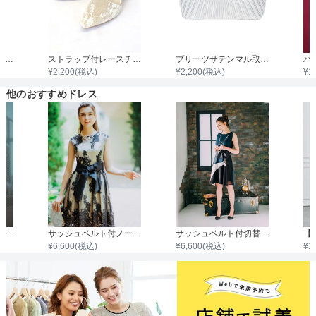
袖付き二枚重ねレースボレロ
ストラップ付レースチャンキーヒール
プリーツサテンマル取手ダイヤビジュバック
¥
2,200
(税込)
¥
2,200
(税込)
¥
1
他のおすすめドレス
ノースリーブサッシュベルト付きコード刺繍フレアワンピース
サッシュベルト付ノースリーブチュール刺繍ワンピース
サッシュベルト付切替配色ノースリーブAラインワンピース
¥
6,600
(税込)
¥
6,600
(税込)
¥
1