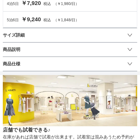
￥7,920
4
泊
5
日
税込
（
￥1,980
/日）
￥9,240
5
泊
6
日
税込
（
￥1,848
/日）
サイズ詳細
ワンピースのサイズ
商品説明
胸元のリボンが可愛らしいマタニティドレスです。ウエストの締め
商品仕様
サイズ (cm)
S
M
付けがないので楽々着用できます♪バストのサイドには取り外し可能
なボタンが付いているので授乳ドレスとして着用も！袖のフリルと
着丈
110.5
113
シアー素材は可愛らしさだけではなく、大人っぽさも演出します。
丈
ひざ上
ひざ下
ミモレ
ロング
パンツ
結婚式をはじめ、パーティーやちょっとしたお出かけにもおすすめ
肩幅
46.5
47
です♪
そでの長さ
32
33
生地の厚さ
薄い
厚め
アームホール
42
42
店舗でも試着できる♪
バスト
108
110
裏地
あり
在庫があれば店舗で試着が出来ます。試着室は混みあうため予約が