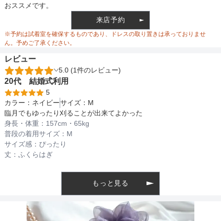
おススメです。
ウエスト
142
146
来店予約
ウエスト調整
ベルト調整
※予約は試着室を確保するものであり、ドレスの取り置きは承っておりませ
ヒップ
142
146
ん。予めご了承ください。
レビュー
すそまわり
220
220
5.0 (1件のレビュー)
備考
20代
結婚式
利用
5
カラー：
ネイビー
サイズ：
M
素材
臨月でもゆったり刈ることが出来てよかった
身長・体重：
157
cm・
65kg
普段の着用サイズ：
M
サイズ感：
ぴったり
仕様
丈：
ふくらはぎ
もっと見る
インナー