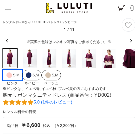
レンタルドレスならLULUTI TOP
>
ドレス
>
ワンピース
1
/
11
※実際の色味はマネキン写真をご参照ください。※
S,M
S,M
S,M
ピンク
ネイビー
ベージュ
※
ピンク
は、
イエベ春, イエベ秋, ブルベ夏
の方におすすめです
胸元リボンマタニティドレス
(商品番号：YD002)
5.0 (1件のレビュー)
レンタル料金の目安
￥6,600
3
泊
4
日
税込
（
￥2,200
/日）